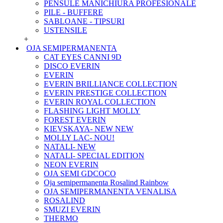
PENSULE MANICHIURA PROFESIONALE
PILE - BUFFERE
SABLOANE - TIPSURI
USTENSILE
+
OJA SEMIPERMANENTA
CAT EYES CANNI 9D
DISCO EVERIN
EVERIN
EVERIN BRILLIANCE COLLECTION
EVERIN PRESTIGE COLLECTION
EVERIN ROYAL COLLECTION
FLASHING LIGHT MOLLY
FOREST EVERIN
KIEVSKAYA- NEW NEW
MOLLY LAC- NOU!
NATALI- NEW
NATALI- SPECIAL EDITION
NEON EVERIN
OJA SEMI GDCOCO
Oja semipermanenta Rosalind Rainbow
OJA SEMIPERMANENTA VENALISA
ROSALIND
SMUZI EVERIN
THERMO