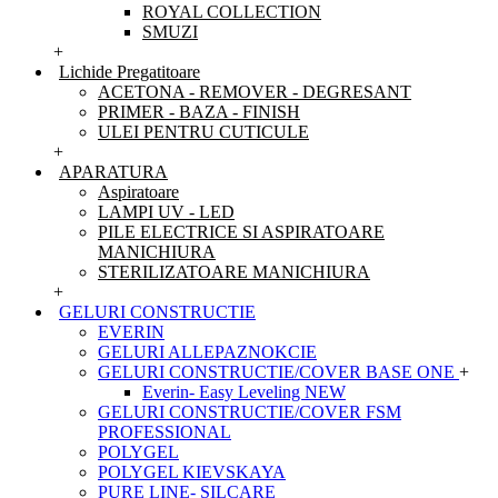
ROYAL COLLECTION
SMUZI
+
Lichide Pregatitoare
ACETONA - REMOVER - DEGRESANT
PRIMER - BAZA - FINISH
ULEI PENTRU CUTICULE
+
APARATURA
Aspiratoare
LAMPI UV - LED
PILE ELECTRICE SI ASPIRATOARE
MANICHIURA
STERILIZATOARE MANICHIURA
+
GELURI CONSTRUCTIE
EVERIN
GELURI ALLEPAZNOKCIE
GELURI CONSTRUCTIE/COVER BASE ONE
+
Everin- Easy Leveling NEW
GELURI CONSTRUCTIE/COVER FSM
PROFESSIONAL
POLYGEL
POLYGEL KIEVSKAYA
PURE LINE- SILCARE