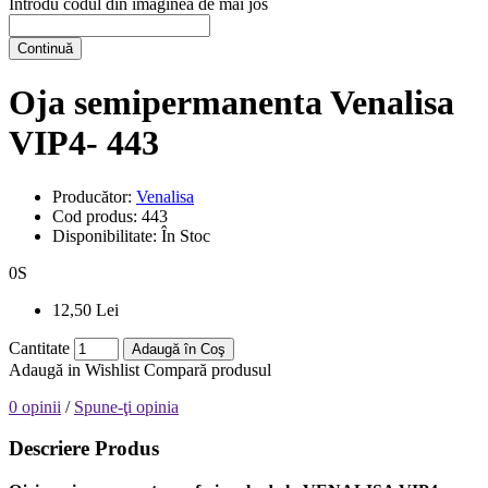
Introdu codul din imaginea de mai jos
Continuă
Oja semipermanenta Venalisa
VIP4- 443
Producător:
Venalisa
Cod produs:
443
Disponibilitate:
În Stoc
0
S
12,50 Lei
Cantitate
Adaugă în Coş
Adaugă in Wishlist
Compară produsul
0 opinii
/
Spune-ţi opinia
Descriere Produs