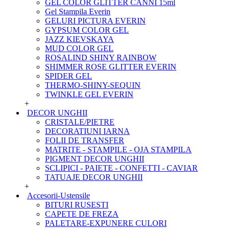
GEL COLOR GLITTER CANNI 15ml
Gel Stampila Everin
GELURI PICTURA EVERIN
GYPSUM COLOR GEL
JAZZ KIEVSKAYA
MUD COLOR GEL
ROSALIND SHINY RAINBOW
SHIMMER ROSE GLITTER EVERIN
SPIDER GEL
THERMO-SHINY-SEQUIN
TWINKLE GEL EVERIN
+
DECOR UNGHII
CRISTALE/PIETRE
DECORATIUNI IARNA
FOLII DE TRANSFER
MATRITE - STAMPILE - OJA STAMPILA
PIGMENT DECOR UNGHII
SCLIPICI - PAIETE - CONFETTI - CAVIAR
TATUAJE DECOR UNGHII
+
Accesorii-Ustensile
BITURI RUSESTI
CAPETE DE FREZA
PALETARE-EXPUNERE CULORI