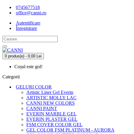
0745677518
office@canni.ro
Autentificare
Înregistrare
0 produs(e) - 0,00 Lei
Coșul este gol!
Categorii
GELURI COLOR
Artistic Liner Gel Everin
ARTISTIC MOLLY LAC
CANNI NEW COLORS
CANNI PAINT
EVERIN MARBLE GEL
EVERIN PLASTER GEL
FSM COVER COLOR GEL
GEL COLOR FSM PLATINUM - AURORA