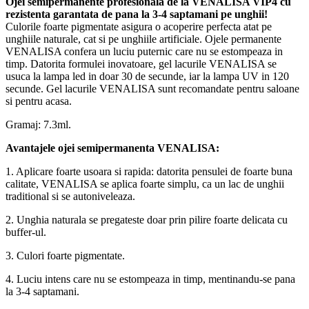
Ojei semipermanente
profesionala de la VENALISA VIP4 cu
rezistenta garantata de pana la 3-4 saptamani pe unghii!
Culorile foarte pigmentate asigura o acoperire perfecta atat pe
unghiile naturale, cat si pe unghiile artificiale. Ojele permanente
VENALISA confera un luciu puternic care nu se estompeaza in
timp. Datorita formulei inovatoare, gel lacurile VENALISA se
usuca la lampa led in doar 30 de secunde, iar la lampa UV in 120
secunde. Gel lacurile VENALISA sunt recomandate pentru saloane
si pentru acasa.
Gramaj: 7.3ml.
Avantajele ojei semipermanenta VENALISA:
1. Aplicare foarte usoara si rapida: datorita pensulei de foarte buna
calitate, VENALISA se aplica foarte simplu, ca un lac de unghii
traditional si se autoniveleaza.
2. Unghia naturala se pregateste doar prin pilire foarte delicata cu
buffer-ul.
3. Culori foarte pigmentate.
4. Luciu intens care nu se estompeaza in timp, mentinandu-se pana
la 3-4 saptamani.