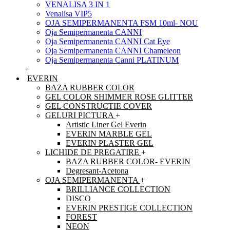
VENALISA 3 IN 1
Venalisa VIP5
OJA SEMIPERMANENTA FSM 10ml- NOU
Oja Semipermanenta CANNI
Oja Semipermanenta CANNI Cat Eye
Oja Semipermanenta CANNI Chameleon
Oja Semipermanenta Canni PLATINUM
+
EVERIN
BAZA RUBBER COLOR
GEL COLOR SHIMMER ROSE GLITTER
GEL CONSTRUCTIE COVER
GELURI PICTURA
+
Artistic Liner Gel Everin
EVERIN MARBLE GEL
EVERIN PLASTER GEL
LICHIDE DE PREGATIRE
+
BAZA RUBBER COLOR- EVERIN
Degresant-Acetona
OJA SEMIPERMANENTA
+
BRILLIANCE COLLECTION
DISCO
EVERIN PRESTIGE COLLECTION
FOREST
NEON