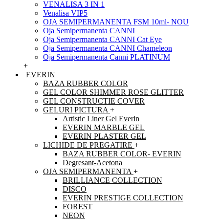
VENALISA 3 IN 1
Venalisa VIP5
OJA SEMIPERMANENTA FSM 10ml- NOU
Oja Semipermanenta CANNI
Oja Semipermanenta CANNI Cat Eye
Oja Semipermanenta CANNI Chameleon
Oja Semipermanenta Canni PLATINUM
+
EVERIN
BAZA RUBBER COLOR
GEL COLOR SHIMMER ROSE GLITTER
GEL CONSTRUCTIE COVER
GELURI PICTURA
+
Artistic Liner Gel Everin
EVERIN MARBLE GEL
EVERIN PLASTER GEL
LICHIDE DE PREGATIRE
+
BAZA RUBBER COLOR- EVERIN
Degresant-Acetona
OJA SEMIPERMANENTA
+
BRILLIANCE COLLECTION
DISCO
EVERIN PRESTIGE COLLECTION
FOREST
NEON