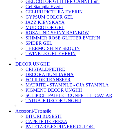
GEL COLOR GLITTER CANNI 15ml
Gel Stampila Everin
GELURI PICTURA EVERIN
GYPSUM COLOR GEL
JAZZ KIEVSKAYA
MUD COLOR GEL
ROSALIND SHINY RAINBOW
SHIMMER ROSE GLITTER EVERIN
SPIDER GEL
THERMO-SHINY-SEQUIN
TWINKLE GEL EVERIN
+
DECOR UNGHII
CRISTALE/PIETRE
DECORATIUNI IARNA
FOLII DE TRANSFER
MATRITE - STAMPILE - OJA STAMPILA
PIGMENT DECOR UNGHII
SCLIPICI - PAIETE - CONFETTI - CAVIAR
TATUAJE DECOR UNGHII
+
Accesorii-Ustensile
BITURI RUSESTI
CAPETE DE FREZA
PALETARE-EXPUNERE CULORI