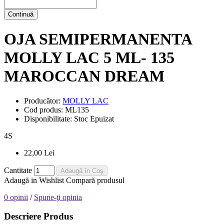
Continuă
OJA SEMIPERMANENTA
MOLLY LAC 5 ML- 135
MAROCCAN DREAM
Producător:
MOLLY LAC
Cod produs:
ML135
Disponibilitate:
Stoc Epuizat
4
S
22,00 Lei
Cantitate
Adaugă în Coş
Adaugă in Wishlist
Compară produsul
0 opinii
/
Spune-ţi opinia
Descriere Produs