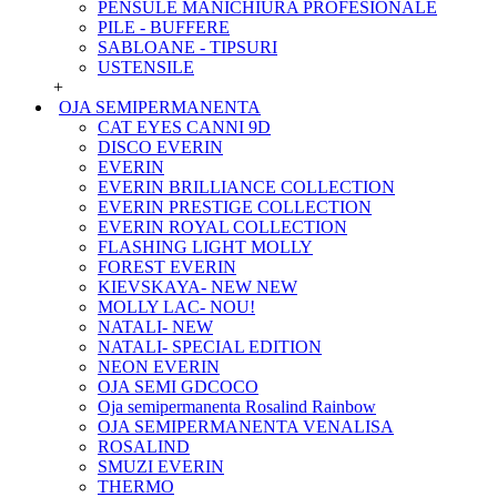
PENSULE MANICHIURA PROFESIONALE
PILE - BUFFERE
SABLOANE - TIPSURI
USTENSILE
+
OJA SEMIPERMANENTA
CAT EYES CANNI 9D
DISCO EVERIN
EVERIN
EVERIN BRILLIANCE COLLECTION
EVERIN PRESTIGE COLLECTION
EVERIN ROYAL COLLECTION
FLASHING LIGHT MOLLY
FOREST EVERIN
KIEVSKAYA- NEW NEW
MOLLY LAC- NOU!
NATALI- NEW
NATALI- SPECIAL EDITION
NEON EVERIN
OJA SEMI GDCOCO
Oja semipermanenta Rosalind Rainbow
OJA SEMIPERMANENTA VENALISA
ROSALIND
SMUZI EVERIN
THERMO