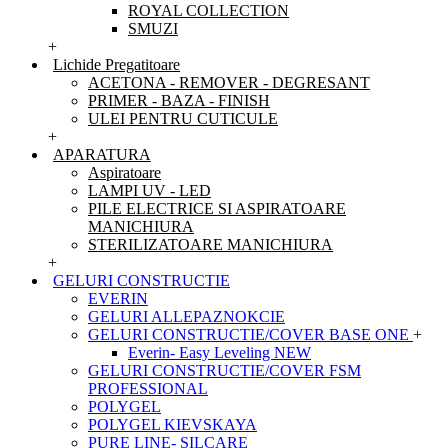
ROYAL COLLECTION
SMUZI
+
Lichide Pregatitoare
ACETONA - REMOVER - DEGRESANT
PRIMER - BAZA - FINISH
ULEI PENTRU CUTICULE
+
APARATURA
Aspiratoare
LAMPI UV - LED
PILE ELECTRICE SI ASPIRATOARE
MANICHIURA
STERILIZATOARE MANICHIURA
+
GELURI CONSTRUCTIE
EVERIN
GELURI ALLEPAZNOKCIE
GELURI CONSTRUCTIE/COVER BASE ONE
+
Everin- Easy Leveling NEW
GELURI CONSTRUCTIE/COVER FSM
PROFESSIONAL
POLYGEL
POLYGEL KIEVSKAYA
PURE LINE- SILCARE