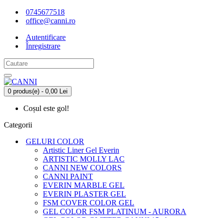
0745677518
office@canni.ro
Autentificare
Înregistrare
0 produs(e) - 0,00 Lei
Coșul este gol!
Categorii
GELURI COLOR
Artistic Liner Gel Everin
ARTISTIC MOLLY LAC
CANNI NEW COLORS
CANNI PAINT
EVERIN MARBLE GEL
EVERIN PLASTER GEL
FSM COVER COLOR GEL
GEL COLOR FSM PLATINUM - AURORA