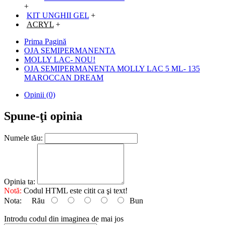
+
KIT UNGHII GEL
+
ACRYL
+
Prima Pagină
OJA SEMIPERMANENTA
MOLLY LAC- NOU!
OJA SEMIPERMANENTA MOLLY LAC 5 ML- 135
MAROCCAN DREAM
Opinii (0)
Spune-ţi opinia
Numele tău:
Opinia ta:
Notă:
Codul HTML este citit ca şi text!
Nota:
Rău
Bun
Introdu codul din imaginea de mai jos