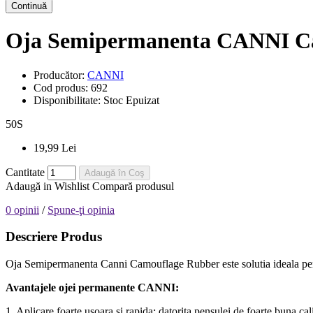
Continuă
Oja Semipermanenta CANNI Ca
Producător:
CANNI
Cod produs:
692
Disponibilitate:
Stoc Epuizat
50
S
19,99 Lei
Cantitate
Adaugă în Coş
Adaugă in Wishlist
Compară produsul
0 opinii
/
Spune-ţi opinia
Descriere Produs
Oja Semipermanenta Canni Camouflage Rubber este solutia ideala pentr
Avantajele ojei permanente CANNI:
1. Aplicare foarte usoara si rapida: datorita pensulei de foarte buna cali