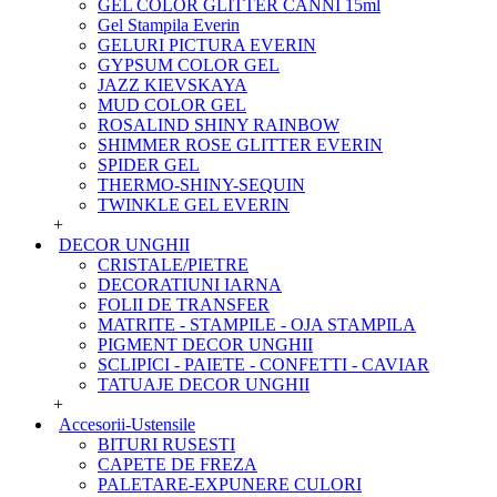
GEL COLOR GLITTER CANNI 15ml
Gel Stampila Everin
GELURI PICTURA EVERIN
GYPSUM COLOR GEL
JAZZ KIEVSKAYA
MUD COLOR GEL
ROSALIND SHINY RAINBOW
SHIMMER ROSE GLITTER EVERIN
SPIDER GEL
THERMO-SHINY-SEQUIN
TWINKLE GEL EVERIN
+
DECOR UNGHII
CRISTALE/PIETRE
DECORATIUNI IARNA
FOLII DE TRANSFER
MATRITE - STAMPILE - OJA STAMPILA
PIGMENT DECOR UNGHII
SCLIPICI - PAIETE - CONFETTI - CAVIAR
TATUAJE DECOR UNGHII
+
Accesorii-Ustensile
BITURI RUSESTI
CAPETE DE FREZA
PALETARE-EXPUNERE CULORI