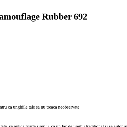
mouflage Rubber 692
u ca unghiile tale sa nu treaca neobservate.
tate, se aplica foarte simplu, ca un lac de unghii traditional si se autoni