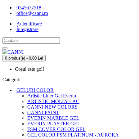
0745677518
office@canni.ro
Autentificare
Înregistrare
0 produs(e) - 0,00 Lei
Coșul este gol!
Categorii
GELURI COLOR
Artistic Liner Gel Everin
ARTISTIC MOLLY LAC
CANNI NEW COLORS
CANNI PAINT
EVERIN MARBLE GEL
EVERIN PLASTER GEL
FSM COVER COLOR GEL
GEL COLOR FSM PLATINUM - AURORA