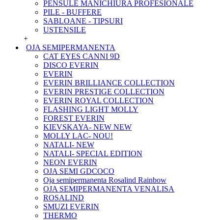
PENSULE MANICHIURA PROFESIONALE
PILE - BUFFERE
SABLOANE - TIPSURI
USTENSILE
+
OJA SEMIPERMANENTA
CAT EYES CANNI 9D
DISCO EVERIN
EVERIN
EVERIN BRILLIANCE COLLECTION
EVERIN PRESTIGE COLLECTION
EVERIN ROYAL COLLECTION
FLASHING LIGHT MOLLY
FOREST EVERIN
KIEVSKAYA- NEW NEW
MOLLY LAC- NOU!
NATALI- NEW
NATALI- SPECIAL EDITION
NEON EVERIN
OJA SEMI GDCOCO
Oja semipermanenta Rosalind Rainbow
OJA SEMIPERMANENTA VENALISA
ROSALIND
SMUZI EVERIN
THERMO