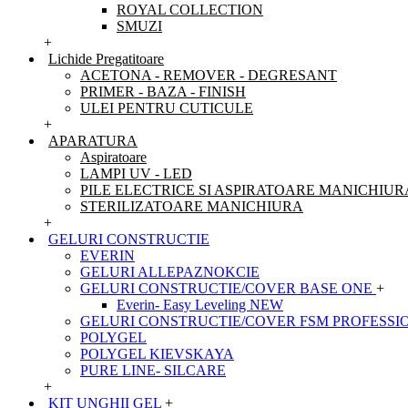
ROYAL COLLECTION
SMUZI
+
Lichide Pregatitoare
ACETONA - REMOVER - DEGRESANT
PRIMER - BAZA - FINISH
ULEI PENTRU CUTICULE
+
APARATURA
Aspiratoare
LAMPI UV - LED
PILE ELECTRICE SI ASPIRATOARE MANICHIUR
STERILIZATOARE MANICHIURA
+
GELURI CONSTRUCTIE
EVERIN
GELURI ALLEPAZNOKCIE
GELURI CONSTRUCTIE/COVER BASE ONE
+
Everin- Easy Leveling NEW
GELURI CONSTRUCTIE/COVER FSM PROFESSI
POLYGEL
POLYGEL KIEVSKAYA
PURE LINE- SILCARE
+
KIT UNGHII GEL
+