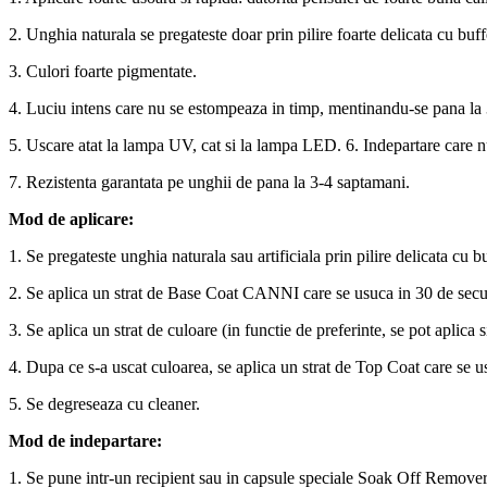
2. Unghia naturala se pregateste doar prin pilire foarte delicata cu buff
3. Culori foarte pigmentate.
4. Luciu intens care nu se estompeaza in timp, mentinandu-se pana la
5. Uscare atat la lampa UV, cat si la lampa LED. 6. Indepartare care nu 
7. Rezistenta garantata pe unghii de pana la 3-4 saptamani.
Mod de aplicare:
1. Se pregateste unghia naturala sau artificiala prin pilire delicata cu bu
2. Se aplica un strat de Base Coat CANNI care se usuca in 30 de sec
3. Se aplica un strat de culoare (in functie de preferinte, se pot aplic
4. Dupa ce s-a uscat culoarea, se aplica un strat de Top Coat care se
5. Se degreseaza cu cleaner.
Mod de indepartare:
1. Se pune intr-un recipient sau in capsule speciale Soak Off Remover