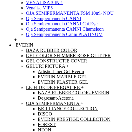
VENALISA 3 IN 1
Venalisa VIP5
OJA SEMIPERMANENTA FSM 10ml- NOU
Oja Semipermanenta CANNI
Oja Semipermanenta CANNI Cat Eye
Oja Semipermanenta CANNI Chameleon
Oja Semipermanenta Canni PLATINUM
+
EVERIN
BAZA RUBBER COLOR
GEL COLOR SHIMMER ROSE GLITTER
GEL CONSTRUCTIE COVER
GELURI PICTURA
+
Artistic Liner Gel Everin
EVERIN MARBLE GEL
EVERIN PLASTER GEL
LICHIDE DE PREGATIRE
+
BAZA RUBBER COLOR- EVERIN
Degresant-Acetona
OJA SEMIPERMANENTA
+
BRILLIANCE COLLECTION
DISCO
EVERIN PRESTIGE COLLECTION
FOREST
NEON