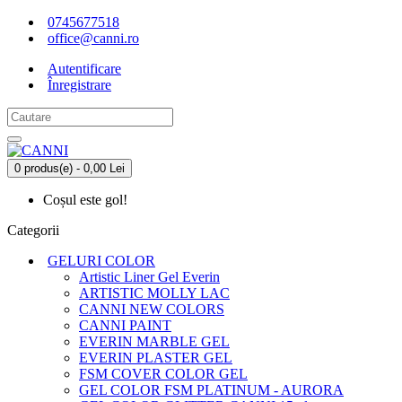
0745677518
office@canni.ro
Autentificare
Înregistrare
0 produs(e) - 0,00 Lei
Coșul este gol!
Categorii
GELURI COLOR
Artistic Liner Gel Everin
ARTISTIC MOLLY LAC
CANNI NEW COLORS
CANNI PAINT
EVERIN MARBLE GEL
EVERIN PLASTER GEL
FSM COVER COLOR GEL
GEL COLOR FSM PLATINUM - AURORA