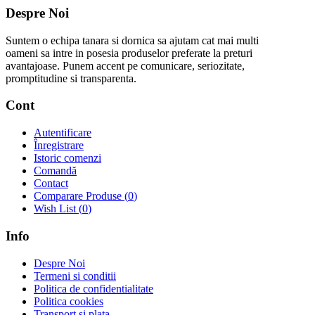
Despre Noi
Suntem o echipa tanara si dornica sa ajutam cat mai multi
oameni sa intre in posesia produselor preferate la preturi
avantajoase. Punem accent pe comunicare, seriozitate,
promptitudine si transparenta.
Cont
Autentificare
Înregistrare
Istoric comenzi
Comandă
Contact
Comparare Produse (
0
)
Wish List (
0
)
Info
Despre Noi
Termeni si conditii
Politica de confidentialitate
Politica cookies
Transport si plata