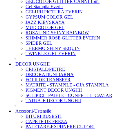
GEL COLOR GLITTER CANNI 15ml
Gel Stampila Everin
GELURI PICTURA EVERIN
GYPSUM COLOR GEL
JAZZ KIEVSKAYA
MUD COLOR GEL
ROSALIND SHINY RAINBOW
SHIMMER ROSE GLITTER EVERIN
SPIDER GEL
THERMO-SHINY-SEQUIN
TWINKLE GEL EVERIN
+
DECOR UNGHII
CRISTALE/PIETRE
DECORATIUNI IARNA
FOLII DE TRANSFER
MATRITE - STAMPILE - OJA STAMPILA
PIGMENT DECOR UNGHII
SCLIPICI - PAIETE - CONFETTI - CAVIAR
TATUAJE DECOR UNGHII
+
Accesorii-Ustensile
BITURI RUSESTI
CAPETE DE FREZA
PALETARE-EXPUNERE CULORI