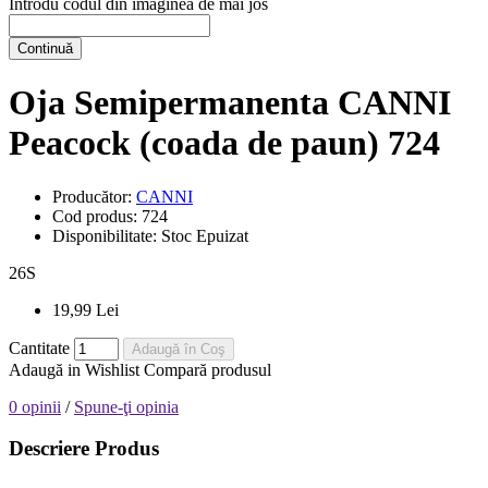
Introdu codul din imaginea de mai jos
Continuă
Oja Semipermanenta CANNI
Peacock (coada de paun) 724
Producător:
CANNI
Cod produs:
724
Disponibilitate:
Stoc Epuizat
26
S
19,99 Lei
Cantitate
Adaugă în Coş
Adaugă in Wishlist
Compară produsul
0 opinii
/
Spune-ţi opinia
Descriere Produs