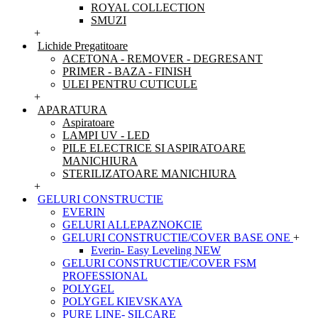
ROYAL COLLECTION
SMUZI
+
Lichide Pregatitoare
ACETONA - REMOVER - DEGRESANT
PRIMER - BAZA - FINISH
ULEI PENTRU CUTICULE
+
APARATURA
Aspiratoare
LAMPI UV - LED
PILE ELECTRICE SI ASPIRATOARE
MANICHIURA
STERILIZATOARE MANICHIURA
+
GELURI CONSTRUCTIE
EVERIN
GELURI ALLEPAZNOKCIE
GELURI CONSTRUCTIE/COVER BASE ONE
+
Everin- Easy Leveling NEW
GELURI CONSTRUCTIE/COVER FSM
PROFESSIONAL
POLYGEL
POLYGEL KIEVSKAYA
PURE LINE- SILCARE