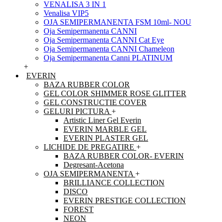
VENALISA 3 IN 1
Venalisa VIP5
OJA SEMIPERMANENTA FSM 10ml- NOU
Oja Semipermanenta CANNI
Oja Semipermanenta CANNI Cat Eye
Oja Semipermanenta CANNI Chameleon
Oja Semipermanenta Canni PLATINUM
+
EVERIN
BAZA RUBBER COLOR
GEL COLOR SHIMMER ROSE GLITTER
GEL CONSTRUCTIE COVER
GELURI PICTURA
+
Artistic Liner Gel Everin
EVERIN MARBLE GEL
EVERIN PLASTER GEL
LICHIDE DE PREGATIRE
+
BAZA RUBBER COLOR- EVERIN
Degresant-Acetona
OJA SEMIPERMANENTA
+
BRILLIANCE COLLECTION
DISCO
EVERIN PRESTIGE COLLECTION
FOREST
NEON