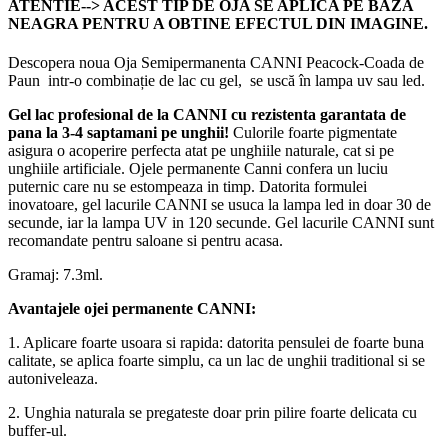
ATENTIE--> ACEST TIP DE OJA SE APLICA PE BAZA
NEAGRA PENTRU A OBTINE EFECTUL DIN IMAGINE.
Descopera noua Oja Semipermanenta CANNI Peacock-Coada de
Paun intr-o combinație de lac cu gel, se uscă în lampa uv sau led.
Gel lac profesional de la CANNI cu rezistenta garantata de
pana la 3-4 saptamani pe unghii!
Culorile foarte pigmentate
asigura o acoperire perfecta atat pe unghiile naturale, cat si pe
unghiile artificiale. Ojele permanente Canni confera un luciu
puternic care nu se estompeaza in timp. Datorita formulei
inovatoare, gel lacurile CANNI se usuca la lampa led in doar 30 de
secunde, iar la lampa UV in 120 secunde. Gel lacurile CANNI sunt
recomandate pentru saloane si pentru acasa.
Gramaj: 7.3ml.
Avantajele ojei permanente CANNI:
1. Aplicare foarte usoara si rapida: datorita pensulei de foarte buna
calitate, se aplica foarte simplu, ca un lac de unghii traditional si se
autoniveleaza.
2. Unghia naturala se pregateste doar prin pilire foarte delicata cu
buffer-ul.