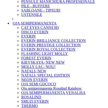
PENSULE MANICHIURA PROFESIONALE
PILE - BUFFERE
SABLOANE - TIPSURI
USTENSILE
+
OJA SEMIPERMANENTA
CAT EYES CANNI 9D
DISCO EVERIN
EVERIN
EVERIN BRILLIANCE COLLECTION
EVERIN PRESTIGE COLLECTION
EVERIN ROYAL COLLECTION
FLASHING LIGHT MOLLY
FOREST EVERIN
KIEVSKAYA- NEW NEW
MOLLY LAC- NOU!
NATALI- NEW
NATALI- SPECIAL EDITION
NEON EVERIN
OJA SEMI GDCOCO
Oja semipermanenta Rosalind Rainbow
OJA SEMIPERMANENTA VENALISA
ROSALIND
SMUZI EVERIN
THERMO