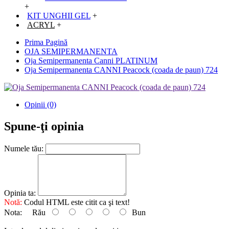
+
KIT UNGHII GEL
+
ACRYL
+
Prima Pagină
OJA SEMIPERMANENTA
Oja Semipermanenta Canni PLATINUM
Oja Semipermanenta CANNI Peacock (coada de paun) 724
Opinii (0)
Spune-ţi opinia
Numele tău:
Opinia ta:
Notă:
Codul HTML este citit ca şi text!
Nota:
Rău
Bun