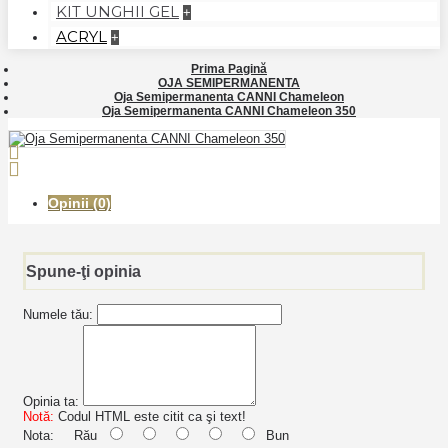
KIT UNGHII GEL
+
ACRYL
+
Prima Pagină
OJA SEMIPERMANENTA
Oja Semipermanenta CANNI Chameleon
Oja Semipermanenta CANNI Chameleon 350
Opinii (0)
Spune-ţi opinia
Numele tău:
Opinia ta:
Notă:
Codul HTML este citit ca şi text!
Nota:
Rău
Bun