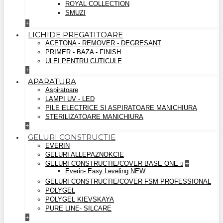
ROYAL COLLECTION
SMUZI
+
LICHIDE PREGATITOARE
ACETONA - REMOVER - DEGRESANT
PRIMER - BAZA - FINISH
ULEI PENTRU CUTICULE
+
APARATURA
Aspiratoare
LAMPI UV - LED
PILE ELECTRICE SI ASPIRATOARE MANICHIURA
STERILIZATOARE MANICHIURA
+
GELURI CONSTRUCTIE
EVERIN
GELURI ALLEPAZNOKCIE
GELURI CONSTRUCTIE/COVER BASE ONE
+
Everin- Easy Leveling NEW
GELURI CONSTRUCTIE/COVER FSM PROFESSIONAL
POLYGEL
POLYGEL KIEVSKAYA
PURE LINE- SILCARE
+