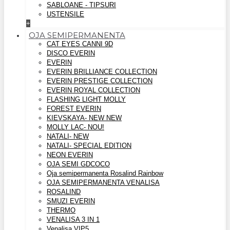
SABLOANE - TIPSURI
USTENSILE
+
OJA SEMIPERMANENTA
CAT EYES CANNI 9D
DISCO EVERIN
EVERIN
EVERIN BRILLIANCE COLLECTION
EVERIN PRESTIGE COLLECTION
EVERIN ROYAL COLLECTION
FLASHING LIGHT MOLLY
FOREST EVERIN
KIEVSKAYA- NEW NEW
MOLLY LAC- NOU!
NATALI- NEW
NATALI- SPECIAL EDITION
NEON EVERIN
OJA SEMI GDCOCO
Oja semipermanenta Rosalind Rainbow
OJA SEMIPERMANENTA VENALISA
ROSALIND
SMUZI EVERIN
THERMO
VENALISA 3 IN 1
Venalisa VIP5