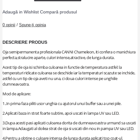
Adaugă in Wishlist
Compară produsul
0 opinii
/
Spune-ţi opinia
DESCRIERE PRODUS
Oja semipermanenta profesionala CANNI Chameleon, iti confera o manichiura
perfecta,stralucire aparte, culori intense,atractive, de lunga durata.
Acest tip de oja isi schimba culoarea in functie de temperatura astfel: la
temperaturi ridicate culoarea se deschide iar la temperaturi scazute se inchide,
astfel cu un tip de oja aveti nu una, ci doua culori intense pe unghiile
dumneavoatra.
Mod de aplicare:
1..In prima faza piliti usor unghia cu ajutorul unui buffer sau a unei pile.
2.Aplicati baza in strat foarte subtire, apoi uscati in lampa UV sau LED.
3.Dupa acesti pasi aplicati culoarea dorita de dumneavoastra urmand sa uscati
in lampa.Adaugati al doilea strat de oja si uscati din nou in pampa UV sau LED.
4.Pentru a obtine o culoare intensa de lunga durata aplicati top coat-ul.