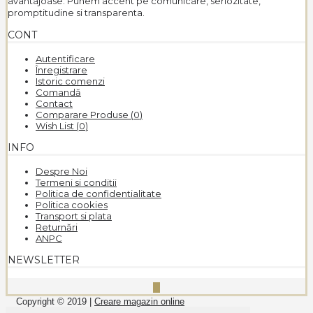
avantajoase. Punem accent pe comunicare, seriozitate,
promptitudine si transparenta.
CONT
Autentificare
Înregistrare
Istoric comenzi
Comandă
Contact
Comparare Produse (
0
)
Wish List (
0
)
INFO
Despre Noi
Termeni si conditii
Politica de confidentialitate
Politica cookies
Transport si plata
Returnări
ANPC
NEWSLETTER
Copyright © 2019 |
Creare magazin online