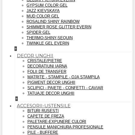
GYPSUM COLOR GEL
JAZZ KIEVSKAYA
MUD COLOR GEL
ROSALIND SHINY RAINBOW
SHIMMER ROSE GLITTER EVERIN
SPIDER GEL
THERMO-SHINY-SEQUIN
TWINKLE GEL EVERIN
+
DECOR UNGHII
CRISTALE/PIETRE
DECORATIUNI IARNA
FOLII DE TRANSFER
MATRITE - STAMPILE - OJA STAMPILA
PIGMENT DECOR UNGHII
SCLIPICI - PAIETE - CONFETTI - CAVIAR
TATUAJE DECOR UNGHII
+
ACCESORII-USTENSILE
BITURI RUSESTI
CAPETE DE FREZA
PALETARE-EXPUNERE CULORI
PENSULE MANICHIURA PROFESIONALE
PILE - BUFFERE