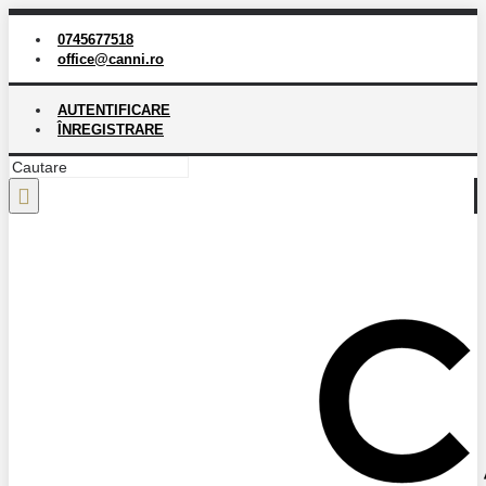
0745677518
office@canni.ro
AUTENTIFICARE
ÎNREGISTRARE