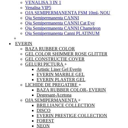
VENALISA 3 IN 1
Venalisa VIP5
OJA SEMIPERMANENTA FSM 10ml- NOU
Oja Semipermanenta CANNI
Oja Semipermanenta CANNI Cat Eye
Oja Semipermanenta CANNI Chameleon
Oja Semipermanenta Canni PLATINUM
+
EVERIN
BAZA RUBBER COLOR
GEL COLOR SHIMMER ROSE GLITTER
GEL CONSTRUCTIE COVER
GELURI PICTURA
+
Artistic Liner Gel Everin
EVERIN MARBLE GEL
EVERIN PLASTER GEL
LICHIDE DE PREGATIRE
+
BAZA RUBBER COLOR- EVERIN
Degresant-Acetona
OJA SEMIPERMANENTA
+
BRILLIANCE COLLECTION
DISCO
EVERIN PRESTIGE COLLECTION
FOREST
NEON