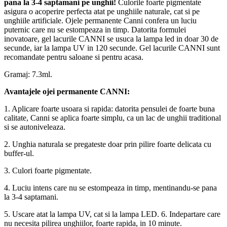
pana la 3-4 saptamani pe unghii!
Culorile foarte pigmentate
asigura o acoperire perfecta atat pe unghiile naturale, cat si pe
unghiile artificiale. Ojele permanente Canni confera un luciu
puternic care nu se estompeaza in timp. Datorita formulei
inovatoare, gel lacurile CANNI se usuca la lampa led in doar 30 de
secunde, iar la lampa UV in 120 secunde. Gel lacurile CANNI sunt
recomandate pentru saloane si pentru acasa.
Gramaj: 7.3ml.
Avantajele ojei permanente CANNI:
1. Aplicare foarte usoara si rapida: datorita pensulei de foarte buna
calitate, Canni se aplica foarte simplu, ca un lac de unghii traditional
si se autoniveleaza.
2. Unghia naturala se pregateste doar prin pilire foarte delicata cu
buffer-ul.
3. Culori foarte pigmentate.
4. Luciu intens care nu se estompeaza in timp, mentinandu-se pana
la 3-4 saptamani.
5. Uscare atat la lampa UV, cat si la lampa LED. 6. Indepartare care
nu necesita pilirea unghiilor, foarte rapida, in 10 minute.