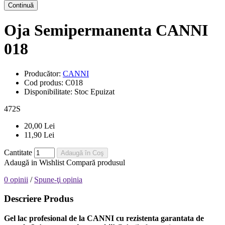
Continuă
Oja Semipermanenta CANNI
018
Producător:
CANNI
Cod produs:
C018
Disponibilitate:
Stoc Epuizat
472
S
20,00 Lei
11,90 Lei
Cantitate
Adaugă în Coş
Adaugă in Wishlist
Compară produsul
0 opinii
/
Spune-ţi opinia
Descriere Produs
Gel lac profesional de la CANNI cu rezistenta garantata de