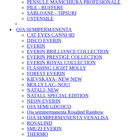
PENSULE MANICHIURA PROFESIONALE
PILE - BUFFERE
SABLOANE - TIPSURI
USTENSILE
+
OJA SEMIPERMANENTA
CAT EYES CANNI 9D
DISCO EVERIN
EVERIN
EVERIN BRILLIANCE COLLECTION
EVERIN PRESTIGE COLLECTION
EVERIN ROYAL COLLECTION
FLASHING LIGHT MOLLY
FOREST EVERIN
KIEVSKAYA- NEW NEW
MOLLY LAC- NOU!
NATALI- NEW
NATALI- SPECIAL EDITION
NEON EVERIN
OJA SEMI GDCOCO
Oja semipermanenta Rosalind Rainbow
OJA SEMIPERMANENTA VENALISA
ROSALIND
SMUZI EVERIN
THERMO