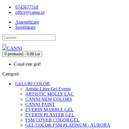
0745677518
office@canni.ro
Autentificare
Înregistrare
0 produs(e) - 0,00 Lei
Coșul este gol!
Categorii
GELURI COLOR
Artistic Liner Gel Everin
ARTISTIC MOLLY LAC
CANNI NEW COLORS
CANNI PAINT
EVERIN MARBLE GEL
EVERIN PLASTER GEL
FSM COVER COLOR GEL
GEL COLOR FSM PLATINUM - AURORA