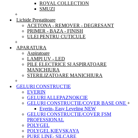
ROYAL COLLECTION
SMUZI
+
Lichide Pregatitoare
ACETONA - REMOVER - DEGRESANT
PRIMER - BAZA - FINISH
ULEI PENTRU CUTICULE
+
APARATURA
Aspiratoare
LAMPI UV - LED
PILE ELECTRICE SI ASPIRATOARE
MANICHIURA
STERILIZATOARE MANICHIURA
+
GELURI CONSTRUCTIE
EVERIN
GELURI ALLEPAZNOKCIE
GELURI CONSTRUCTIE/COVER BASE ONE
+
Everin- Easy Leveling NEW
GELURI CONSTRUCTIE/COVER FSM
PROFESSIONAL
POLYGEL
POLYGEL KIEVSKAYA
PURE LINE- SILCARE