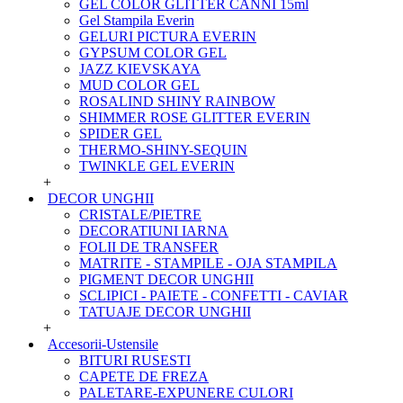
GEL COLOR GLITTER CANNI 15ml
Gel Stampila Everin
GELURI PICTURA EVERIN
GYPSUM COLOR GEL
JAZZ KIEVSKAYA
MUD COLOR GEL
ROSALIND SHINY RAINBOW
SHIMMER ROSE GLITTER EVERIN
SPIDER GEL
THERMO-SHINY-SEQUIN
TWINKLE GEL EVERIN
+
DECOR UNGHII
CRISTALE/PIETRE
DECORATIUNI IARNA
FOLII DE TRANSFER
MATRITE - STAMPILE - OJA STAMPILA
PIGMENT DECOR UNGHII
SCLIPICI - PAIETE - CONFETTI - CAVIAR
TATUAJE DECOR UNGHII
+
Accesorii-Ustensile
BITURI RUSESTI
CAPETE DE FREZA
PALETARE-EXPUNERE CULORI