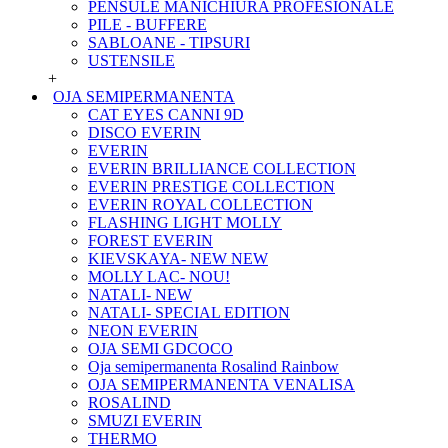
PENSULE MANICHIURA PROFESIONALE
PILE - BUFFERE
SABLOANE - TIPSURI
USTENSILE
+
OJA SEMIPERMANENTA
CAT EYES CANNI 9D
DISCO EVERIN
EVERIN
EVERIN BRILLIANCE COLLECTION
EVERIN PRESTIGE COLLECTION
EVERIN ROYAL COLLECTION
FLASHING LIGHT MOLLY
FOREST EVERIN
KIEVSKAYA- NEW NEW
MOLLY LAC- NOU!
NATALI- NEW
NATALI- SPECIAL EDITION
NEON EVERIN
OJA SEMI GDCOCO
Oja semipermanenta Rosalind Rainbow
OJA SEMIPERMANENTA VENALISA
ROSALIND
SMUZI EVERIN
THERMO