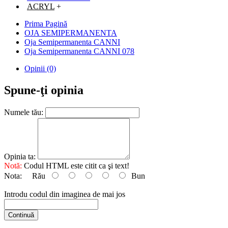
ACRYL
+
Prima Pagină
OJA SEMIPERMANENTA
Oja Semipermanenta CANNI
Oja Semipermanenta CANNI 078
Opinii (0)
Spune-ţi opinia
Numele tău:
Opinia ta:
Notă:
Codul HTML este citit ca şi text!
Nota:
Rău
Bun
Introdu codul din imaginea de mai jos
Continuă