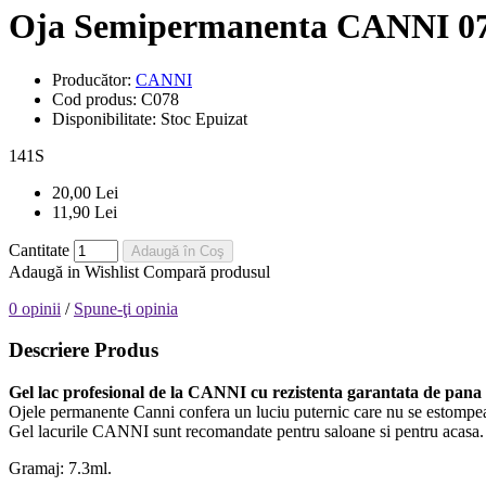
Oja Semipermanenta CANNI 0
Producător:
CANNI
Cod produs:
C078
Disponibilitate:
Stoc Epuizat
141
S
20,00 Lei
11,90 Lei
Cantitate
Adaugă în Coş
Adaugă in Wishlist
Compară produsul
0 opinii
/
Spune-ţi opinia
Descriere Produs
Gel lac profesional de la CANNI cu rezistenta garantata de pana 
Ojele permanente Canni confera un luciu puternic care nu se estompea
Gel lacurile CANNI sunt recomandate pentru saloane si pentru acasa.
Gramaj: 7.3ml.