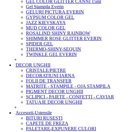
GEL COLOR GLITTER CANNI 15ml
Gel Stampila Everin
GELURI PICTURA EVERIN
GYPSUM COLOR GEL
JAZZ KIEVSKAYA
MUD COLOR GEL
ROSALIND SHINY RAINBOW
SHIMMER ROSE GLITTER EVERIN
SPIDER GEL
THERMO-SHINY-SEQUIN
TWINKLE GEL EVERIN
+
DECOR UNGHII
CRISTALE/PIETRE
DECORATIUNI IARNA
FOLII DE TRANSFER
MATRITE - STAMPILE - OJA STAMPILA
PIGMENT DECOR UNGHII
SCLIPICI - PAIETE - CONFETTI - CAVIAR
TATUAJE DECOR UNGHII
+
Accesorii-Ustensile
BITURI RUSESTI
CAPETE DE FREZA
PALETARE-EXPUNERE CULORI