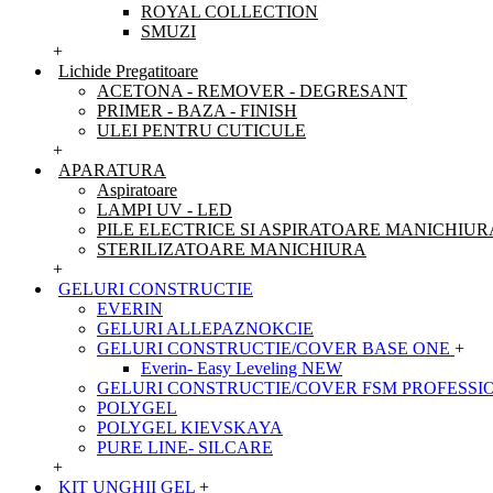
ROYAL COLLECTION
SMUZI
+
Lichide Pregatitoare
ACETONA - REMOVER - DEGRESANT
PRIMER - BAZA - FINISH
ULEI PENTRU CUTICULE
+
APARATURA
Aspiratoare
LAMPI UV - LED
PILE ELECTRICE SI ASPIRATOARE MANICHIUR
STERILIZATOARE MANICHIURA
+
GELURI CONSTRUCTIE
EVERIN
GELURI ALLEPAZNOKCIE
GELURI CONSTRUCTIE/COVER BASE ONE
+
Everin- Easy Leveling NEW
GELURI CONSTRUCTIE/COVER FSM PROFESSI
POLYGEL
POLYGEL KIEVSKAYA
PURE LINE- SILCARE
+
KIT UNGHII GEL
+