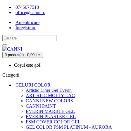
0745677518
office@canni.ro
Autentificare
Înregistrare
0 produs(e) - 0,00 Lei
Coșul este gol!
Categorii
GELURI COLOR
Artistic Liner Gel Everin
ARTISTIC MOLLY LAC
CANNI NEW COLORS
CANNI PAINT
EVERIN MARBLE GEL
EVERIN PLASTER GEL
FSM COVER COLOR GEL
GEL COLOR FSM PLATINUM - AURORA