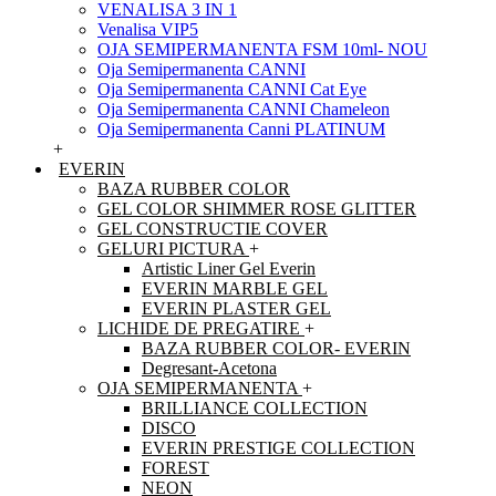
VENALISA 3 IN 1
Venalisa VIP5
OJA SEMIPERMANENTA FSM 10ml- NOU
Oja Semipermanenta CANNI
Oja Semipermanenta CANNI Cat Eye
Oja Semipermanenta CANNI Chameleon
Oja Semipermanenta Canni PLATINUM
+
EVERIN
BAZA RUBBER COLOR
GEL COLOR SHIMMER ROSE GLITTER
GEL CONSTRUCTIE COVER
GELURI PICTURA
+
Artistic Liner Gel Everin
EVERIN MARBLE GEL
EVERIN PLASTER GEL
LICHIDE DE PREGATIRE
+
BAZA RUBBER COLOR- EVERIN
Degresant-Acetona
OJA SEMIPERMANENTA
+
BRILLIANCE COLLECTION
DISCO
EVERIN PRESTIGE COLLECTION
FOREST
NEON