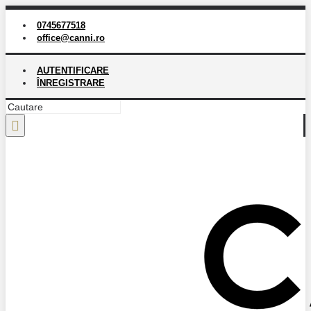
0745677518
office@canni.ro
AUTENTIFICARE
ÎNREGISTRARE