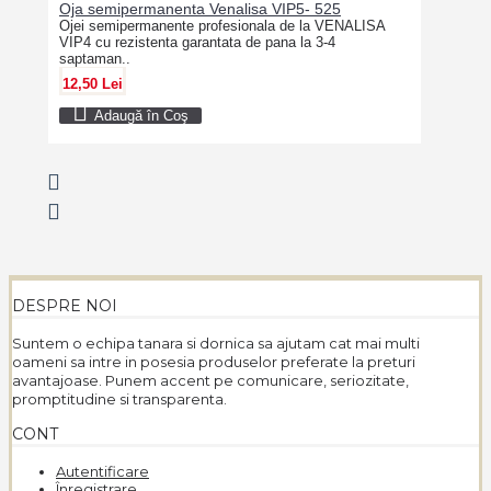
Oja semipermanenta Venalisa VIP5- 525
Ojei semipermanente profesionala de la VENALISA
VIP4 cu rezistenta garantata de pana la 3-4
saptaman..
12,50 Lei
Adaugă în Coş
DESPRE NOI
Suntem o echipa tanara si dornica sa ajutam cat mai multi
oameni sa intre in posesia produselor preferate la preturi
avantajoase. Punem accent pe comunicare, seriozitate,
promptitudine si transparenta.
CONT
Autentificare
Înregistrare