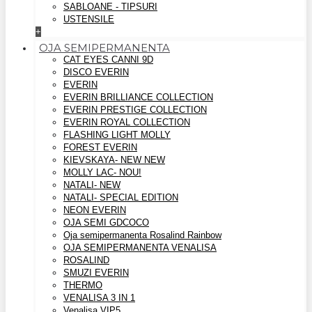
SABLOANE - TIPSURI
USTENSILE
+
OJA SEMIPERMANENTA
CAT EYES CANNI 9D
DISCO EVERIN
EVERIN
EVERIN BRILLIANCE COLLECTION
EVERIN PRESTIGE COLLECTION
EVERIN ROYAL COLLECTION
FLASHING LIGHT MOLLY
FOREST EVERIN
KIEVSKAYA- NEW NEW
MOLLY LAC- NOU!
NATALI- NEW
NATALI- SPECIAL EDITION
NEON EVERIN
OJA SEMI GDCOCO
Oja semipermanenta Rosalind Rainbow
OJA SEMIPERMANENTA VENALISA
ROSALIND
SMUZI EVERIN
THERMO
VENALISA 3 IN 1
Venalisa VIP5