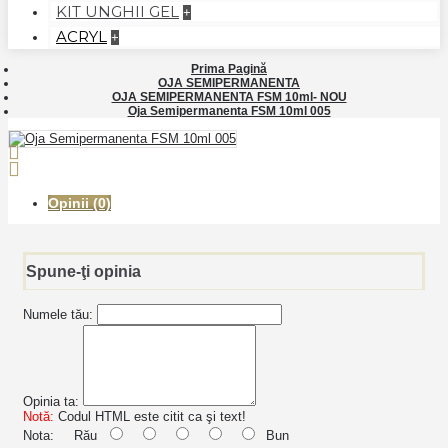
KIT UNGHII GEL
+
ACRYL
+
Prima Pagină
OJA SEMIPERMANENTA
OJA SEMIPERMANENTA FSM 10ml- NOU
Oja Semipermanenta FSM 10ml 005
Opinii (0)
Spune-ţi opinia
Numele tău:
Opinia ta:
Notă:
Codul HTML este citit ca şi text!
Nota:
Rău
Bun