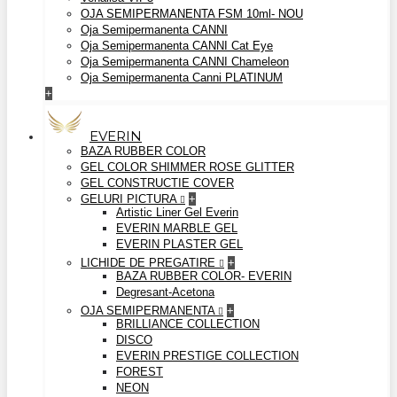
OJA SEMIPERMANENTA FSM 10ml- NOU
Oja Semipermanenta CANNI
Oja Semipermanenta CANNI Cat Eye
Oja Semipermanenta CANNI Chameleon
Oja Semipermanenta Canni PLATINUM
+
EVERIN
BAZA RUBBER COLOR
GEL COLOR SHIMMER ROSE GLITTER
GEL CONSTRUCTIE COVER
GELURI PICTURA
+
Artistic Liner Gel Everin
EVERIN MARBLE GEL
EVERIN PLASTER GEL
LICHIDE DE PREGATIRE
+
BAZA RUBBER COLOR- EVERIN
Degresant-Acetona
OJA SEMIPERMANENTA
+
BRILLIANCE COLLECTION
DISCO
EVERIN PRESTIGE COLLECTION
FOREST
NEON