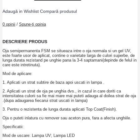
Adaugă in Wishlist
Compară produsul
0 opinii
/
Spune-ţi opinia
DESCRIERE PRODUS
Oja semipermanenta FSM se situeaza intre o oja normala si un gel UV,
este foarte usor de aplicat, contine o varietate larga de culori superbe, de
lunga durata rezistand pe unghie pana la 3-4 saptamani(depinde de felul in
care este intretinuta).
Mod de aplicare:
1. Aplicati un strat subtire de baza apoi uscati in lampa .
2. Aplicati un strat de oja pe unghia dvs., in cazul in care doriti ca
intensitatea culorii sa fie mai mare mai puteti adauga al doilea strat de oja
.(dupa adaugarea fiecarui strat uscati in lampa)
3. Pentru o rezistenta de lunga durata aplicati Top Coat(Finish).
Oja o puteti inlatura cu remover sau aceton pura, fara a afecta unghiile.
Specificatii:
Mod de uscare: Lampa UV; Lampa LED