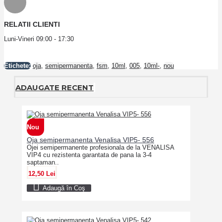
RELATII CLIENTI
Luni-Vineri 09:00 - 17:30
Etichete:
oja
,
semipermanenta
,
fsm
,
10ml
,
005
,
10ml-
,
nou
ADAUGATE RECENT
Nou
Oja semipermanenta Venalisa VIP5- 556
Ojei semipermanente profesionala de la VENALISA
VIP4 cu rezistenta garantata de pana la 3-4
saptaman..
12,50 Lei
Adaugă în Coş