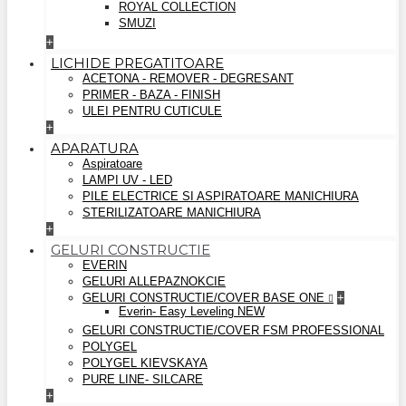
ROYAL COLLECTION
SMUZI
+
LICHIDE PREGATITOARE
ACETONA - REMOVER - DEGRESANT
PRIMER - BAZA - FINISH
ULEI PENTRU CUTICULE
+
APARATURA
Aspiratoare
LAMPI UV - LED
PILE ELECTRICE SI ASPIRATOARE MANICHIURA
STERILIZATOARE MANICHIURA
+
GELURI CONSTRUCTIE
EVERIN
GELURI ALLEPAZNOKCIE
GELURI CONSTRUCTIE/COVER BASE ONE
+
Everin- Easy Leveling NEW
GELURI CONSTRUCTIE/COVER FSM PROFESSIONAL
POLYGEL
POLYGEL KIEVSKAYA
PURE LINE- SILCARE
+