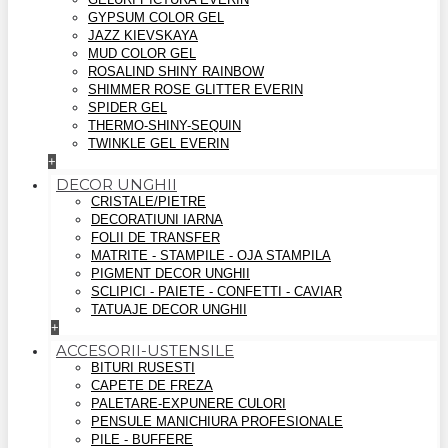
GYPSUM COLOR GEL
JAZZ KIEVSKAYA
MUD COLOR GEL
ROSALIND SHINY RAINBOW
SHIMMER ROSE GLITTER EVERIN
SPIDER GEL
THERMO-SHINY-SEQUIN
TWINKLE GEL EVERIN
+
DECOR UNGHII
CRISTALE/PIETRE
DECORATIUNI IARNA
FOLII DE TRANSFER
MATRITE - STAMPILE - OJA STAMPILA
PIGMENT DECOR UNGHII
SCLIPICI - PAIETE - CONFETTI - CAVIAR
TATUAJE DECOR UNGHII
+
ACCESORII-USTENSILE
BITURI RUSESTI
CAPETE DE FREZA
PALETARE-EXPUNERE CULORI
PENSULE MANICHIURA PROFESIONALE
PILE - BUFFERE