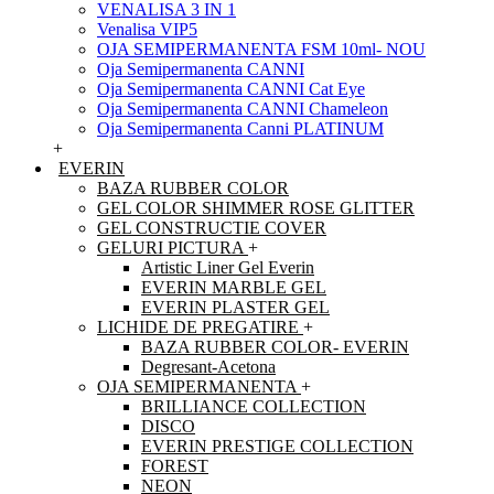
VENALISA 3 IN 1
Venalisa VIP5
OJA SEMIPERMANENTA FSM 10ml- NOU
Oja Semipermanenta CANNI
Oja Semipermanenta CANNI Cat Eye
Oja Semipermanenta CANNI Chameleon
Oja Semipermanenta Canni PLATINUM
+
EVERIN
BAZA RUBBER COLOR
GEL COLOR SHIMMER ROSE GLITTER
GEL CONSTRUCTIE COVER
GELURI PICTURA
+
Artistic Liner Gel Everin
EVERIN MARBLE GEL
EVERIN PLASTER GEL
LICHIDE DE PREGATIRE
+
BAZA RUBBER COLOR- EVERIN
Degresant-Acetona
OJA SEMIPERMANENTA
+
BRILLIANCE COLLECTION
DISCO
EVERIN PRESTIGE COLLECTION
FOREST
NEON