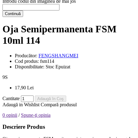
Introdu codul din imaginea de mai jos
Continuă
Oja Semipermanenta FSM
10ml 114
Producător:
FENGSHANGMEI
Cod produs:
fsm114
Disponibilitate:
Stoc Epuizat
9
S
17,90 Lei
Cantitate
Adaugă în Coş
Adaugă in Wishlist
Compară produsul
0 opinii
/
Spune-ţi opinia
Descriere Produs