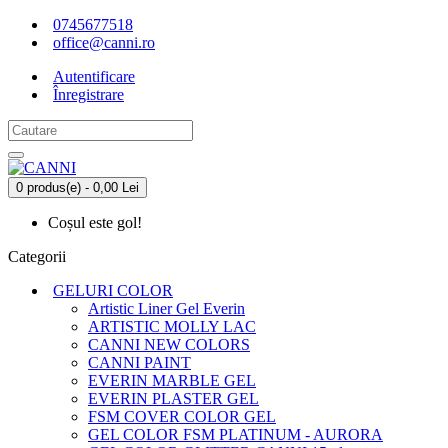
0745677518
office@canni.ro
Autentificare
Înregistrare
0 produs(e) - 0,00 Lei
Coșul este gol!
Categorii
GELURI COLOR
Artistic Liner Gel Everin
ARTISTIC MOLLY LAC
CANNI NEW COLORS
CANNI PAINT
EVERIN MARBLE GEL
EVERIN PLASTER GEL
FSM COVER COLOR GEL
GEL COLOR FSM PLATINUM - AURORA