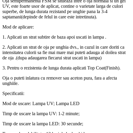
Oja semipermanenta FSM se situeaza intre o oja normala si un gel
UV, este foarte usor de aplicat, contine o varietate larga de culori
superbe, de lunga durata rezistand pe unghie pana la 3-4
saptamani(depinde de felul in care este intretinuta).
Mod de aplicare:
1. Aplicati un strat subtire de baza apoi uscati in lampa .
2. Aplicati un strat de oja pe unghia dvs., in cazul in care doriti ca
intensitatea culorii sa fie mai mare mai puteti adauga al doilea strat
de oja .(dupa adaugarea fiecarui strat uscati in lampa)
3. Pentru o rezistenta de lunga durata aplicati Top Coat(Finish).
Oja o puteti inlatura cu remover sau aceton pura, fara a afecta
unghiile.
Specificatii:
Mod de uscare: Lampa UV; Lampa LED
Timp de uscare la lampa UV: 1-2 minute;
Timp de uscare la lampa LED: 30 secunde;