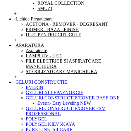
ROYAL COLLECTION
SMUZI
+
Lichide Pregatitoare
ACETONA - REMOVER - DEGRESANT
PRIMER - BAZA - FINISH
ULEI PENTRU CUTICULE
+
APARATURA
Aspiratoare
LAMPI UV - LED
PILE ELECTRICE SI ASPIRATOARE
MANICHIURA
STERILIZATOARE MANICHIURA
+
GELURI CONSTRUCTIE
EVERIN
GELURI ALLEPAZNOKCIE
GELURI CONSTRUCTIE/COVER BASE ONE
+
Everin- Easy Leveling NEW
GELURI CONSTRUCTIE/COVER FSM
PROFESSIONAL
POLYGEL
POLYGEL KIEVSKAYA
PURE LINE- SILCARE