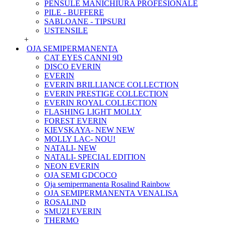
PENSULE MANICHIURA PROFESIONALE
PILE - BUFFERE
SABLOANE - TIPSURI
USTENSILE
+
OJA SEMIPERMANENTA
CAT EYES CANNI 9D
DISCO EVERIN
EVERIN
EVERIN BRILLIANCE COLLECTION
EVERIN PRESTIGE COLLECTION
EVERIN ROYAL COLLECTION
FLASHING LIGHT MOLLY
FOREST EVERIN
KIEVSKAYA- NEW NEW
MOLLY LAC- NOU!
NATALI- NEW
NATALI- SPECIAL EDITION
NEON EVERIN
OJA SEMI GDCOCO
Oja semipermanenta Rosalind Rainbow
OJA SEMIPERMANENTA VENALISA
ROSALIND
SMUZI EVERIN
THERMO