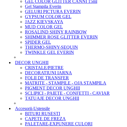
GEL COLOR GLITTER CANNI 15ml
Gel Stampila Everin
GELURI PICTURA EVERIN
GYPSUM COLOR GEL
JAZZ KIEVSKAYA
MUD COLOR GEL
ROSALIND SHINY RAINBOW
SHIMMER ROSE GLITTER EVERIN
SPIDER GEL
THERMO-SHINY-SEQUIN
TWINKLE GEL EVERIN
+
DECOR UNGHII
CRISTALE/PIETRE
DECORATIUNI IARNA
FOLII DE TRANSFER
MATRITE - STAMPILE - OJA STAMPILA
PIGMENT DECOR UNGHII
SCLIPICI - PAIETE - CONFETTI - CAVIAR
TATUAJE DECOR UNGHII
+
Accesorii-Ustensile
BITURI RUSESTI
CAPETE DE FREZA
PALETARE-EXPUNERE CULORI