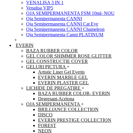
VENALISA 3 IN 1
Venalisa VIP5
OJA SEMIPERMANENTA FSM 10ml- NOU
Oja Semipermanenta CANNI
Oja Semipermanenta CANNI Cat Eye
Oja Semipermanenta CANNI Chameleon
Oja Semipermanenta Canni PLATINUM
+
EVERIN
BAZA RUBBER COLOR
GEL COLOR SHIMMER ROSE GLITTER
GEL CONSTRUCTIE COVER
GELURI PICTURA
+
Artistic Liner Gel Everin
EVERIN MARBLE GEL
EVERIN PLASTER GEL
LICHIDE DE PREGATIRE
+
BAZA RUBBER COLOR- EVERIN
Degresant-Acetona
OJA SEMIPERMANENTA
+
BRILLIANCE COLLECTION
DISCO
EVERIN PRESTIGE COLLECTION
FOREST
NEON