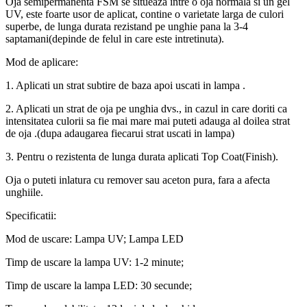
Oja semipermanenta FSM se situeaza intre o oja normala si un gel
UV, este foarte usor de aplicat, contine o varietate larga de culori
superbe, de lunga durata rezistand pe unghie pana la 3-4
saptamani(depinde de felul in care este intretinuta).
Mod de aplicare:
1. Aplicati un strat subtire de baza apoi uscati in lampa .
2. Aplicati un strat de oja pe unghia dvs., in cazul in care doriti ca
intensitatea culorii sa fie mai mare mai puteti adauga al doilea strat
de oja .(dupa adaugarea fiecarui strat uscati in lampa)
3. Pentru o rezistenta de lunga durata aplicati Top Coat(Finish).
Oja o puteti inlatura cu remover sau aceton pura, fara a afecta
unghiile.
Specificatii:
Mod de uscare: Lampa UV; Lampa LED
Timp de uscare la lampa UV: 1-2 minute;
Timp de uscare la lampa LED: 30 secunde;