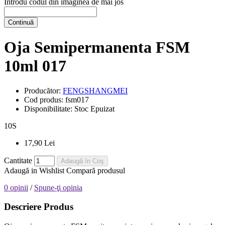
Introdu codul din imaginea de mai jos
Continuă
Oja Semipermanenta FSM
10ml 017
Producător:
FENGSHANGMEI
Cod produs:
fsm017
Disponibilitate:
Stoc Epuizat
10
S
17,90 Lei
Cantitate
Adaugă în Coş
Adaugă in Wishlist
Compară produsul
0 opinii
/
Spune-ţi opinia
Descriere Produs