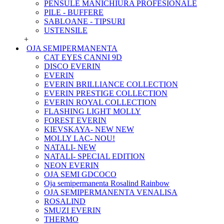
PENSULE MANICHIURA PROFESIONALE
PILE - BUFFERE
SABLOANE - TIPSURI
USTENSILE
+
OJA SEMIPERMANENTA
CAT EYES CANNI 9D
DISCO EVERIN
EVERIN
EVERIN BRILLIANCE COLLECTION
EVERIN PRESTIGE COLLECTION
EVERIN ROYAL COLLECTION
FLASHING LIGHT MOLLY
FOREST EVERIN
KIEVSKAYA- NEW NEW
MOLLY LAC- NOU!
NATALI- NEW
NATALI- SPECIAL EDITION
NEON EVERIN
OJA SEMI GDCOCO
Oja semipermanenta Rosalind Rainbow
OJA SEMIPERMANENTA VENALISA
ROSALIND
SMUZI EVERIN
THERMO