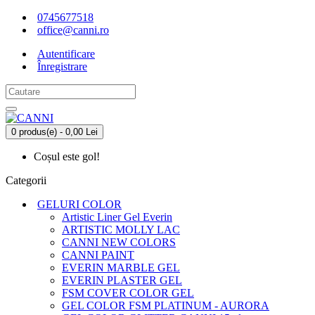
0745677518
office@canni.ro
Autentificare
Înregistrare
0 produs(e) - 0,00 Lei
Coșul este gol!
Categorii
GELURI COLOR
Artistic Liner Gel Everin
ARTISTIC MOLLY LAC
CANNI NEW COLORS
CANNI PAINT
EVERIN MARBLE GEL
EVERIN PLASTER GEL
FSM COVER COLOR GEL
GEL COLOR FSM PLATINUM - AURORA