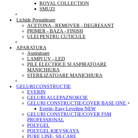
ROYAL COLLECTION
SMUZI
+
Lichide Pregatitoare
ACETONA - REMOVER - DEGRESANT
PRIMER - BAZA - FINISH
ULEI PENTRU CUTICULE
+
APARATURA
Aspiratoare
LAMPI UV - LED
PILE ELECTRICE SI ASPIRATOARE
MANICHIURA
STERILIZATOARE MANICHIURA
+
GELURI CONSTRUCTIE
EVERIN
GELURI ALLEPAZNOKCIE
GELURI CONSTRUCTIE/COVER BASE ONE
+
Everin- Easy Leveling NEW
GELURI CONSTRUCTIE/COVER FSM
PROFESSIONAL
POLYGEL
POLYGEL KIEVSKAYA
PURE LINE- SILCARE