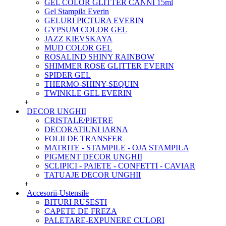
GEL COLOR GLITTER CANNI 15ml
Gel Stampila Everin
GELURI PICTURA EVERIN
GYPSUM COLOR GEL
JAZZ KIEVSKAYA
MUD COLOR GEL
ROSALIND SHINY RAINBOW
SHIMMER ROSE GLITTER EVERIN
SPIDER GEL
THERMO-SHINY-SEQUIN
TWINKLE GEL EVERIN
+
DECOR UNGHII
CRISTALE/PIETRE
DECORATIUNI IARNA
FOLII DE TRANSFER
MATRITE - STAMPILE - OJA STAMPILA
PIGMENT DECOR UNGHII
SCLIPICI - PAIETE - CONFETTI - CAVIAR
TATUAJE DECOR UNGHII
+
Accesorii-Ustensile
BITURI RUSESTI
CAPETE DE FREZA
PALETARE-EXPUNERE CULORI