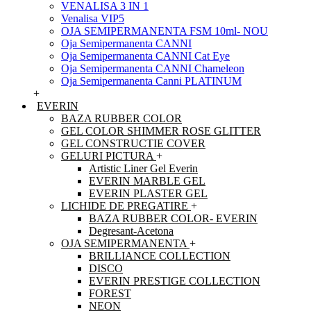
VENALISA 3 IN 1
Venalisa VIP5
OJA SEMIPERMANENTA FSM 10ml- NOU
Oja Semipermanenta CANNI
Oja Semipermanenta CANNI Cat Eye
Oja Semipermanenta CANNI Chameleon
Oja Semipermanenta Canni PLATINUM
+
EVERIN
BAZA RUBBER COLOR
GEL COLOR SHIMMER ROSE GLITTER
GEL CONSTRUCTIE COVER
GELURI PICTURA
+
Artistic Liner Gel Everin
EVERIN MARBLE GEL
EVERIN PLASTER GEL
LICHIDE DE PREGATIRE
+
BAZA RUBBER COLOR- EVERIN
Degresant-Acetona
OJA SEMIPERMANENTA
+
BRILLIANCE COLLECTION
DISCO
EVERIN PRESTIGE COLLECTION
FOREST
NEON