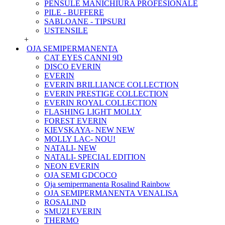
PENSULE MANICHIURA PROFESIONALE
PILE - BUFFERE
SABLOANE - TIPSURI
USTENSILE
+
OJA SEMIPERMANENTA
CAT EYES CANNI 9D
DISCO EVERIN
EVERIN
EVERIN BRILLIANCE COLLECTION
EVERIN PRESTIGE COLLECTION
EVERIN ROYAL COLLECTION
FLASHING LIGHT MOLLY
FOREST EVERIN
KIEVSKAYA- NEW NEW
MOLLY LAC- NOU!
NATALI- NEW
NATALI- SPECIAL EDITION
NEON EVERIN
OJA SEMI GDCOCO
Oja semipermanenta Rosalind Rainbow
OJA SEMIPERMANENTA VENALISA
ROSALIND
SMUZI EVERIN
THERMO