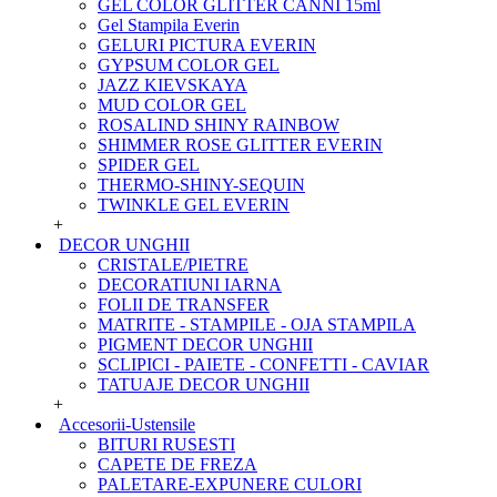
GEL COLOR GLITTER CANNI 15ml
Gel Stampila Everin
GELURI PICTURA EVERIN
GYPSUM COLOR GEL
JAZZ KIEVSKAYA
MUD COLOR GEL
ROSALIND SHINY RAINBOW
SHIMMER ROSE GLITTER EVERIN
SPIDER GEL
THERMO-SHINY-SEQUIN
TWINKLE GEL EVERIN
+
DECOR UNGHII
CRISTALE/PIETRE
DECORATIUNI IARNA
FOLII DE TRANSFER
MATRITE - STAMPILE - OJA STAMPILA
PIGMENT DECOR UNGHII
SCLIPICI - PAIETE - CONFETTI - CAVIAR
TATUAJE DECOR UNGHII
+
Accesorii-Ustensile
BITURI RUSESTI
CAPETE DE FREZA
PALETARE-EXPUNERE CULORI