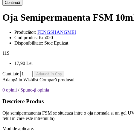
Continuă
Oja Semipermanenta FSM 10ml
Producător:
FENGSHANGMEI
Cod produs:
fsm020
Disponibilitate:
Stoc Epuizat
11
S
17,90 Lei
Cantitate
Adaugă în Coş
Adaugă in Wishlist
Compară produsul
0 opinii
/
Spune-ţi opinia
Descriere Produs
Oja semipermanenta FSM se situeaza intre o oja normala si un gel UV, e
felul in care este intretinuta).
Mod de aplicare: