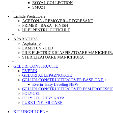
ROYAL COLLECTION
SMUZI
+
Lichide Pregatitoare
ACETONA - REMOVER - DEGRESANT
PRIMER - BAZA - FINISH
ULEI PENTRU CUTICULE
+
APARATURA
Aspiratoare
LAMPI UV - LED
PILE ELECTRICE SI ASPIRATOARE MANICHIUR
STERILIZATOARE MANICHIURA
+
GELURI CONSTRUCTIE
EVERIN
GELURI ALLEPAZNOKCIE
GELURI CONSTRUCTIE/COVER BASE ONE
+
Everin- Easy Leveling NEW
GELURI CONSTRUCTIE/COVER FSM PROFESSI
POLYGEL
POLYGEL KIEVSKAYA
PURE LINE- SILCARE
+
KIT UNGHII GEL
+