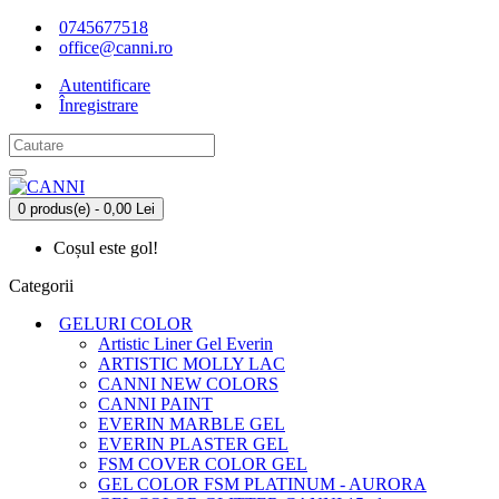
0745677518
office@canni.ro
Autentificare
Înregistrare
0 produs(e) - 0,00 Lei
Coșul este gol!
Categorii
GELURI COLOR
Artistic Liner Gel Everin
ARTISTIC MOLLY LAC
CANNI NEW COLORS
CANNI PAINT
EVERIN MARBLE GEL
EVERIN PLASTER GEL
FSM COVER COLOR GEL
GEL COLOR FSM PLATINUM - AURORA