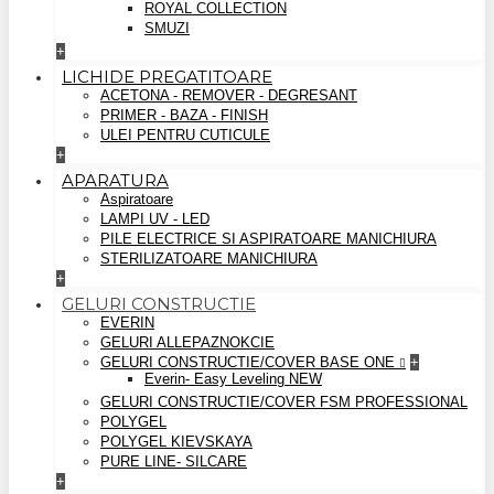
ROYAL COLLECTION
SMUZI
+
LICHIDE PREGATITOARE
ACETONA - REMOVER - DEGRESANT
PRIMER - BAZA - FINISH
ULEI PENTRU CUTICULE
+
APARATURA
Aspiratoare
LAMPI UV - LED
PILE ELECTRICE SI ASPIRATOARE MANICHIURA
STERILIZATOARE MANICHIURA
+
GELURI CONSTRUCTIE
EVERIN
GELURI ALLEPAZNOKCIE
GELURI CONSTRUCTIE/COVER BASE ONE
+
Everin- Easy Leveling NEW
GELURI CONSTRUCTIE/COVER FSM PROFESSIONAL
POLYGEL
POLYGEL KIEVSKAYA
PURE LINE- SILCARE
+