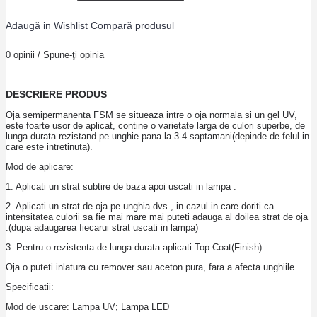
Adaugă in Wishlist
Compară produsul
0 opinii
/
Spune-ţi opinia
DESCRIERE PRODUS
Oja semipermanenta FSM se situeaza intre o oja normala si un gel UV,
este foarte usor de aplicat, contine o varietate larga de culori superbe, de
lunga durata rezistand pe unghie pana la 3-4 saptamani(depinde de felul in
care este intretinuta).
Mod de aplicare:
1. Aplicati un strat subtire de baza apoi uscati in lampa .
2. Aplicati un strat de oja pe unghia dvs., in cazul in care doriti ca
intensitatea culorii sa fie mai mare mai puteti adauga al doilea strat de oja
.(dupa adaugarea fiecarui strat uscati in lampa)
3. Pentru o rezistenta de lunga durata aplicati Top Coat(Finish).
Oja o puteti inlatura cu remover sau aceton pura, fara a afecta unghiile.
Specificatii:
Mod de uscare: Lampa UV; Lampa LED