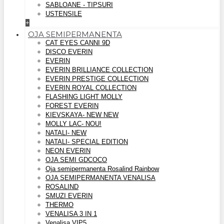
SABLOANE - TIPSURI
USTENSILE
+
OJA SEMIPERMANENTA
CAT EYES CANNI 9D
DISCO EVERIN
EVERIN
EVERIN BRILLIANCE COLLECTION
EVERIN PRESTIGE COLLECTION
EVERIN ROYAL COLLECTION
FLASHING LIGHT MOLLY
FOREST EVERIN
KIEVSKAYA- NEW NEW
MOLLY LAC- NOU!
NATALI- NEW
NATALI- SPECIAL EDITION
NEON EVERIN
OJA SEMI GDCOCO
Oja semipermanenta Rosalind Rainbow
OJA SEMIPERMANENTA VENALISA
ROSALIND
SMUZI EVERIN
THERMO
VENALISA 3 IN 1
Venalisa VIP5