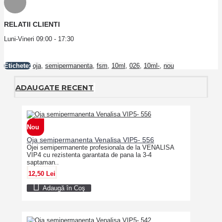
RELATII CLIENTI
Luni-Vineri 09:00 - 17:30
Etichete:
oja
,
semipermanenta
,
fsm
,
10ml
,
026
,
10ml-
,
nou
ADAUGATE RECENT
Nou
Oja semipermanenta Venalisa VIP5- 556
Ojei semipermanente profesionala de la VENALISA
VIP4 cu rezistenta garantata de pana la 3-4
saptaman..
12,50 Lei
Adaugă în Coş