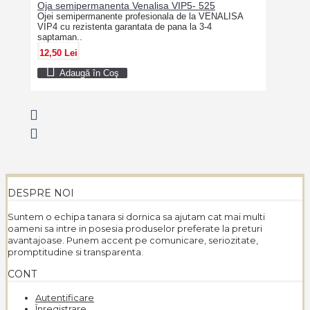
Oja semipermanenta Venalisa VIP5- 525
Ojei semipermanente profesionala de la VENALISA
VIP4 cu rezistenta garantata de pana la 3-4
saptaman..
12,50 Lei
Adaugă în Coş
DESPRE NOI
Suntem o echipa tanara si dornica sa ajutam cat mai multi
oameni sa intre in posesia produselor preferate la preturi
avantajoase. Punem accent pe comunicare, seriozitate,
promptitudine si transparenta.
CONT
Autentificare
Înregistrare