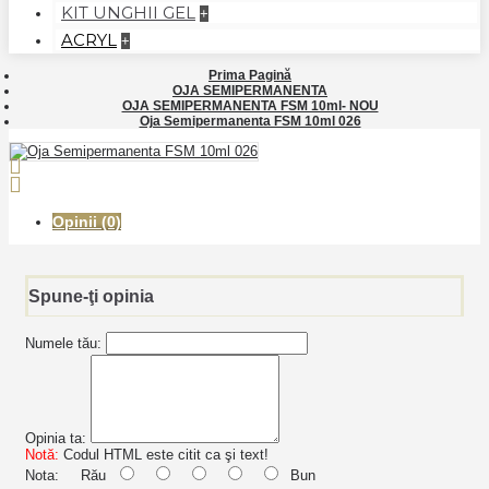
KIT UNGHII GEL
+
ACRYL
+
Prima Pagină
OJA SEMIPERMANENTA
OJA SEMIPERMANENTA FSM 10ml- NOU
Oja Semipermanenta FSM 10ml 026
Opinii (0)
Spune-ţi opinia
Numele tău:
Opinia ta:
Notă:
Codul HTML este citit ca şi text!
Nota:
Rău
Bun