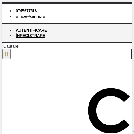
0745677518
office@canni.ro
AUTENTIFICARE
ÎNREGISTRARE