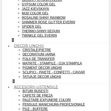
GYPSUM COLOR GEL
JAZZ KIEVSKAYA
MUD COLOR GEL
ROSALIND SHINY RAINBOW
SHIMMER ROSE GLITTER EVERIN
SPIDER GEL
THERMO-SHINY-SEQUIN
TWINKLE GEL EVERIN
+
DECOR UNGHII
CRISTALE/PIETRE
DECORATIUNI IARNA
FOLII DE TRANSFER
MATRITE - STAMPILE - OJA STAMPILA
PIGMENT DECOR UNGHII
SCLIPICI - PAIETE - CONFETTI - CAVIAR
TATUAJE DECOR UNGHII
+
ACCESORII-USTENSILE
BITURI RUSESTI
CAPETE DE FREZA
PALETARE-EXPUNERE CULORI
PENSULE MANICHIURA PROFESIONALE
PILE - BUFFERE