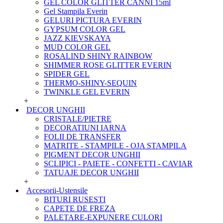
GEL COLOR GLITTER CANNI 15ml
Gel Stampila Everin
GELURI PICTURA EVERIN
GYPSUM COLOR GEL
JAZZ KIEVSKAYA
MUD COLOR GEL
ROSALIND SHINY RAINBOW
SHIMMER ROSE GLITTER EVERIN
SPIDER GEL
THERMO-SHINY-SEQUIN
TWINKLE GEL EVERIN
+
DECOR UNGHII
CRISTALE/PIETRE
DECORATIUNI IARNA
FOLII DE TRANSFER
MATRITE - STAMPILE - OJA STAMPILA
PIGMENT DECOR UNGHII
SCLIPICI - PAIETE - CONFETTI - CAVIAR
TATUAJE DECOR UNGHII
+
Accesorii-Ustensile
BITURI RUSESTI
CAPETE DE FREZA
PALETARE-EXPUNERE CULORI