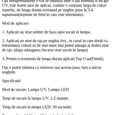
Oja semipermanenta FSM se situeaza intre o oja normala si un gel
UV, este foarte usor de aplicat, contine o varietate larga de culori
superbe, de lunga durata rezistand pe unghie pana la 3-4
saptamani(depinde de felul in care este intretinuta).
Mod de aplicare:
1. Aplicati un strat subtire de baza apoi uscati in lampa .
2. Aplicati un strat de oja pe unghia dvs., in cazul in care doriti ca
intensitatea culorii sa fie mai mare mai puteti adauga al doilea strat
de oja .(dupa adaugarea fiecarui strat uscati in lampa)
3. Pentru o rezistenta de lunga durata aplicati Top Coat(Finish).
Oja o puteti inlatura cu remover sau aceton pura, fara a afecta
unghiile.
Specificatii:
Mod de uscare: Lampa UV; Lampa LED
Timp de uscare la lampa UV: 1-2 minute;
Timp de uscare la lampa LED: 30 secunde;