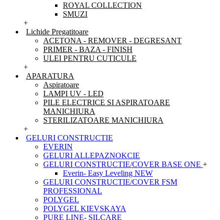
ROYAL COLLECTION
SMUZI
+
Lichide Pregatitoare
ACETONA - REMOVER - DEGRESANT
PRIMER - BAZA - FINISH
ULEI PENTRU CUTICULE
+
APARATURA
Aspiratoare
LAMPI UV - LED
PILE ELECTRICE SI ASPIRATOARE
MANICHIURA
STERILIZATOARE MANICHIURA
+
GELURI CONSTRUCTIE
EVERIN
GELURI ALLEPAZNOKCIE
GELURI CONSTRUCTIE/COVER BASE ONE
+
Everin- Easy Leveling NEW
GELURI CONSTRUCTIE/COVER FSM
PROFESSIONAL
POLYGEL
POLYGEL KIEVSKAYA
PURE LINE- SILCARE