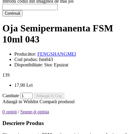
Introdu codul din imaginea de mai jos
Continuă
Oja Semipermanenta FSM
10ml 043
Producător:
FENGSHANGMEI
Cod produs:
fsm043
Disponibilitate:
Stoc Epuizat
13
S
17,90 Lei
Cantitate
Adaugă în Coş
Adaugă in Wishlist
Compară produsul
0 opinii
/
Spune-ţi opinia
Descriere Produs