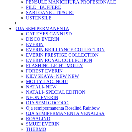
PENSULE MANICHIURA PROFESIONALE
PILE - BUFFERE
SABLOANE - TIPSURI
USTENSILE
+
OJA SEMIPERMANENTA
CAT EYES CANNI 9D
DISCO EVERIN
EVERIN
EVERIN BRILLIANCE COLLECTION
EVERIN PRESTIGE COLLECTION
EVERIN ROYAL COLLECTION
FLASHING LIGHT MOLLY
FOREST EVERIN
KIEVSKAYA- NEW NEW
MOLLY LAC- NOU!
NATALI- NEW
NATALI- SPECIAL EDITION
NEON EVERIN
OJA SEMI GDCOCO
Oja semipermanenta Rosalind Rainbow
OJA SEMIPERMANENTA VENALISA
ROSALIND
SMUZI EVERIN
THERMO