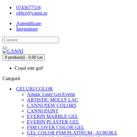
0745677518
office@canni.ro
Autentificare
Înregistrare
0 produs(e) - 0,00 Lei
Coșul este gol!
Categorii
GELURI COLOR
Artistic Liner Gel Everin
ARTISTIC MOLLY LAC
CANNI NEW COLORS
CANNI PAINT
EVERIN MARBLE GEL
EVERIN PLASTER GEL
FSM COVER COLOR GEL
GEL COLOR FSM PLATINUM - AURORA