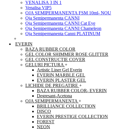
VENALISA 3 IN 1
Venalisa VIP5
OJA SEMIPERMANENTA FSM 10ml- NOU
Oja Semipermanenta CANNI
Oja Semipermanenta CANNI Cat Eye
Oja Semipermanenta CANNI Chameleon
Oja Semipermanenta Canni PLATINUM
+
EVERIN
BAZA RUBBER COLOR
GEL COLOR SHIMMER ROSE GLITTER
GEL CONSTRUCTIE COVER
GELURI PICTURA
+
Artistic Liner Gel Everin
EVERIN MARBLE GEL
EVERIN PLASTER GEL
LICHIDE DE PREGATIRE
+
BAZA RUBBER COLOR- EVERIN
Degresant-Acetona
OJA SEMIPERMANENTA
+
BRILLIANCE COLLECTION
DISCO
EVERIN PRESTIGE COLLECTION
FOREST
NEON