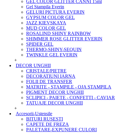
GEL COLOR GLITTER CANNI 15ml
Gel Stampila Everin
GELURI PICTURA EVERIN
GYPSUM COLOR GEL
JAZZ KIEVSKAYA
MUD COLOR GEL
ROSALIND SHINY RAINBOW
SHIMMER ROSE GLITTER EVERIN
SPIDER GEL
THERMO-SHINY-SEQUIN
TWINKLE GEL EVERIN
+
DECOR UNGHII
CRISTALE/PIETRE
DECORATIUNI IARNA
FOLII DE TRANSFER
MATRITE - STAMPILE - OJA STAMPILA
PIGMENT DECOR UNGHII
SCLIPICI - PAIETE - CONFETTI - CAVIAR
TATUAJE DECOR UNGHII
+
Accesorii-Ustensile
BITURI RUSESTI
CAPETE DE FREZA
PALETARE-EXPUNERE CULORI