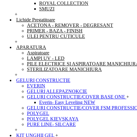
ROYAL COLLECTION
SMUZI
+
Lichide Pregatitoare
ACETONA - REMOVER - DEGRESANT
PRIMER - BAZA - FINISH
ULEI PENTRU CUTICULE
+
APARATURA
Aspiratoare
LAMPI UV - LED
PILE ELECTRICE SI ASPIRATOARE MANICHIUR
STERILIZATOARE MANICHIURA
+
GELURI CONSTRUCTIE
EVERIN
GELURI ALLEPAZNOKCIE
GELURI CONSTRUCTIE/COVER BASE ONE
+
Everin- Easy Leveling NEW
GELURI CONSTRUCTIE/COVER FSM PROFESSI
POLYGEL
POLYGEL KIEVSKAYA
PURE LINE- SILCARE
+
KIT UNGHII GEL
+