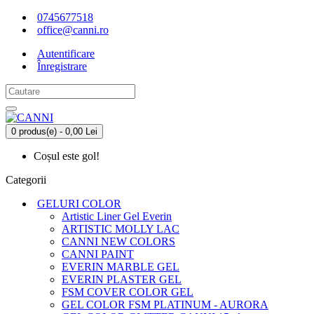
0745677518
office@canni.ro
Autentificare
Înregistrare
0 produs(e) - 0,00 Lei
Coșul este gol!
Categorii
GELURI COLOR
Artistic Liner Gel Everin
ARTISTIC MOLLY LAC
CANNI NEW COLORS
CANNI PAINT
EVERIN MARBLE GEL
EVERIN PLASTER GEL
FSM COVER COLOR GEL
GEL COLOR FSM PLATINUM - AURORA