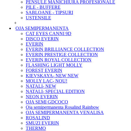
PENSULE MANICHIURA PROFESIONALE
PILE - BUFFERE
SABLOANE - TIPSURI
USTENSILE
+
OJA SEMIPERMANENTA
CAT EYES CANNI 9D
DISCO EVERIN
EVERIN
EVERIN BRILLIANCE COLLECTION
EVERIN PRESTIGE COLLECTION
EVERIN ROYAL COLLECTION
FLASHING LIGHT MOLLY
FOREST EVERIN
KIEVSKAYA- NEW NEW
MOLLY LAC- NOU!
NATALI- NEW
NATALI- SPECIAL EDITION
NEON EVERIN
OJA SEMI GDCOCO
Oja semipermanenta Rosalind Rainbow
OJA SEMIPERMANENTA VENALISA
ROSALIND
SMUZI EVERIN
THERMO