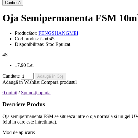
Continuă
Oja Semipermanenta FSM 10ml
Producător:
FENGSHANGMEI
Cod produs:
fsm045
Disponibilitate:
Stoc Epuizat
4
S
17,90 Lei
Cantitate
Adaugă în Coş
Adaugă in Wishlist
Compară produsul
0 opinii
/
Spune-ţi opinia
Descriere Produs
Oja semipermanenta FSM se situeaza intre o oja normala si un gel UV, e
felul in care este intretinuta).
Mod de aplicare: