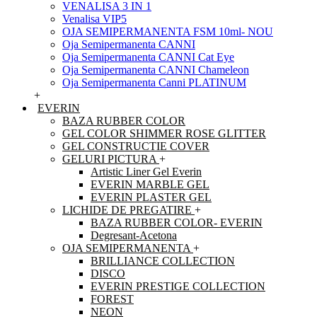
VENALISA 3 IN 1
Venalisa VIP5
OJA SEMIPERMANENTA FSM 10ml- NOU
Oja Semipermanenta CANNI
Oja Semipermanenta CANNI Cat Eye
Oja Semipermanenta CANNI Chameleon
Oja Semipermanenta Canni PLATINUM
+
EVERIN
BAZA RUBBER COLOR
GEL COLOR SHIMMER ROSE GLITTER
GEL CONSTRUCTIE COVER
GELURI PICTURA
+
Artistic Liner Gel Everin
EVERIN MARBLE GEL
EVERIN PLASTER GEL
LICHIDE DE PREGATIRE
+
BAZA RUBBER COLOR- EVERIN
Degresant-Acetona
OJA SEMIPERMANENTA
+
BRILLIANCE COLLECTION
DISCO
EVERIN PRESTIGE COLLECTION
FOREST
NEON