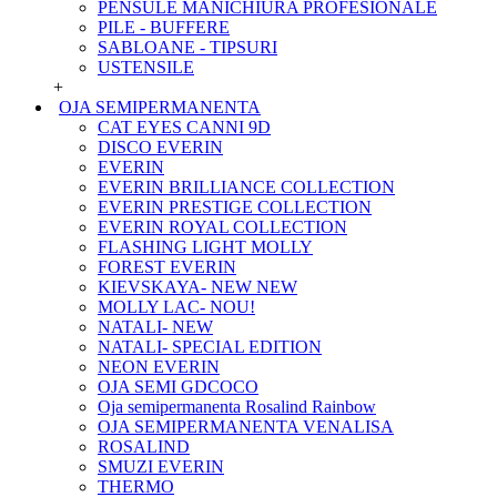
PENSULE MANICHIURA PROFESIONALE
PILE - BUFFERE
SABLOANE - TIPSURI
USTENSILE
+
OJA SEMIPERMANENTA
CAT EYES CANNI 9D
DISCO EVERIN
EVERIN
EVERIN BRILLIANCE COLLECTION
EVERIN PRESTIGE COLLECTION
EVERIN ROYAL COLLECTION
FLASHING LIGHT MOLLY
FOREST EVERIN
KIEVSKAYA- NEW NEW
MOLLY LAC- NOU!
NATALI- NEW
NATALI- SPECIAL EDITION
NEON EVERIN
OJA SEMI GDCOCO
Oja semipermanenta Rosalind Rainbow
OJA SEMIPERMANENTA VENALISA
ROSALIND
SMUZI EVERIN
THERMO