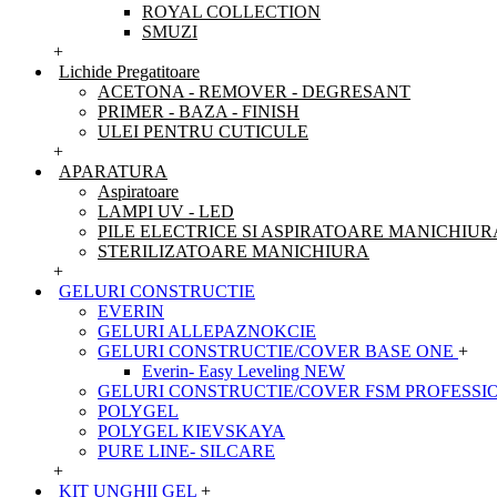
ROYAL COLLECTION
SMUZI
+
Lichide Pregatitoare
ACETONA - REMOVER - DEGRESANT
PRIMER - BAZA - FINISH
ULEI PENTRU CUTICULE
+
APARATURA
Aspiratoare
LAMPI UV - LED
PILE ELECTRICE SI ASPIRATOARE MANICHIUR
STERILIZATOARE MANICHIURA
+
GELURI CONSTRUCTIE
EVERIN
GELURI ALLEPAZNOKCIE
GELURI CONSTRUCTIE/COVER BASE ONE
+
Everin- Easy Leveling NEW
GELURI CONSTRUCTIE/COVER FSM PROFESSI
POLYGEL
POLYGEL KIEVSKAYA
PURE LINE- SILCARE
+
KIT UNGHII GEL
+