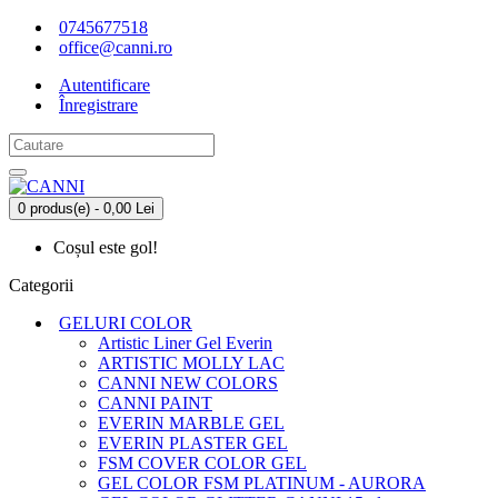
0745677518
office@canni.ro
Autentificare
Înregistrare
0 produs(e) - 0,00 Lei
Coșul este gol!
Categorii
GELURI COLOR
Artistic Liner Gel Everin
ARTISTIC MOLLY LAC
CANNI NEW COLORS
CANNI PAINT
EVERIN MARBLE GEL
EVERIN PLASTER GEL
FSM COVER COLOR GEL
GEL COLOR FSM PLATINUM - AURORA