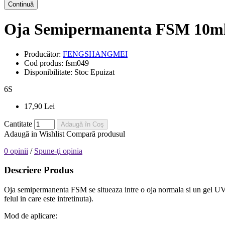
Continuă
Oja Semipermanenta FSM 10ml
Producător:
FENGSHANGMEI
Cod produs:
fsm049
Disponibilitate:
Stoc Epuizat
6
S
17,90 Lei
Cantitate
Adaugă în Coş
Adaugă in Wishlist
Compară produsul
0 opinii
/
Spune-ţi opinia
Descriere Produs
Oja semipermanenta FSM se situeaza intre o oja normala si un gel UV, e
felul in care este intretinuta).
Mod de aplicare: