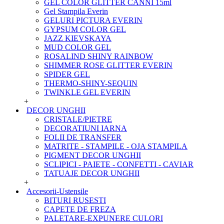
GEL COLOR GLITTER CANNI 15ml
Gel Stampila Everin
GELURI PICTURA EVERIN
GYPSUM COLOR GEL
JAZZ KIEVSKAYA
MUD COLOR GEL
ROSALIND SHINY RAINBOW
SHIMMER ROSE GLITTER EVERIN
SPIDER GEL
THERMO-SHINY-SEQUIN
TWINKLE GEL EVERIN
+
DECOR UNGHII
CRISTALE/PIETRE
DECORATIUNI IARNA
FOLII DE TRANSFER
MATRITE - STAMPILE - OJA STAMPILA
PIGMENT DECOR UNGHII
SCLIPICI - PAIETE - CONFETTI - CAVIAR
TATUAJE DECOR UNGHII
+
Accesorii-Ustensile
BITURI RUSESTI
CAPETE DE FREZA
PALETARE-EXPUNERE CULORI