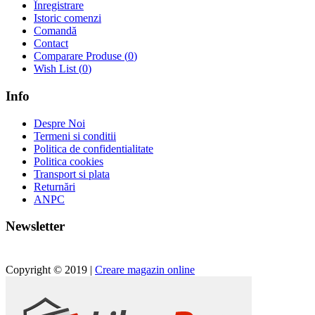
Înregistrare
Istoric comenzi
Comandă
Contact
Comparare Produse (
0
)
Wish List (
0
)
Info
Despre Noi
Termeni si conditii
Politica de confidentialitate
Politica cookies
Transport si plata
Returnări
ANPC
Newsletter
Copyright © 2019 |
Creare magazin online