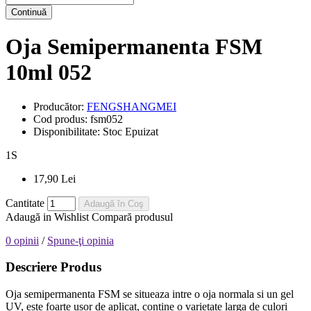
Continuă
Oja Semipermanenta FSM
10ml 052
Producător:
FENGSHANGMEI
Cod produs:
fsm052
Disponibilitate:
Stoc Epuizat
1
S
17,90 Lei
Cantitate
Adaugă în Coş
Adaugă in Wishlist
Compară produsul
0 opinii
/
Spune-ţi opinia
Descriere Produs
Oja semipermanenta FSM se situeaza intre o oja normala si un gel
UV, este foarte usor de aplicat, contine o varietate larga de culori