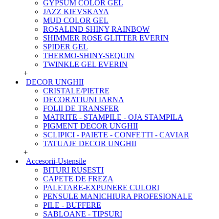
GYPSUM COLOR GEL
JAZZ KIEVSKAYA
MUD COLOR GEL
ROSALIND SHINY RAINBOW
SHIMMER ROSE GLITTER EVERIN
SPIDER GEL
THERMO-SHINY-SEQUIN
TWINKLE GEL EVERIN
+
DECOR UNGHII
CRISTALE/PIETRE
DECORATIUNI IARNA
FOLII DE TRANSFER
MATRITE - STAMPILE - OJA STAMPILA
PIGMENT DECOR UNGHII
SCLIPICI - PAIETE - CONFETTI - CAVIAR
TATUAJE DECOR UNGHII
+
Accesorii-Ustensile
BITURI RUSESTI
CAPETE DE FREZA
PALETARE-EXPUNERE CULORI
PENSULE MANICHIURA PROFESIONALE
PILE - BUFFERE
SABLOANE - TIPSURI