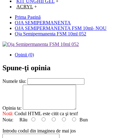
KIT UNGHII GEL
+
ACRYL
+
Prima Pagină
OJA SEMIPERMANENTA
OJA SEMIPERMANENTA FSM 10ml- NOU
Oja Semipermanenta FSM 10ml 052
Opinii (0)
Spune-ţi opinia
Numele tău:
Opinia ta:
Notă:
Codul HTML este citit ca şi text!
Nota:
Rău
Bun
Introdu codul din imaginea de mai jos