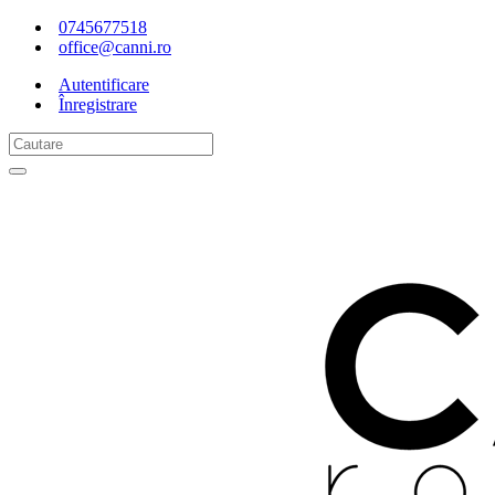
0745677518
office@canni.ro
Autentificare
Înregistrare