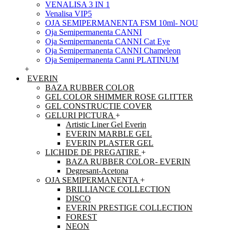
VENALISA 3 IN 1
Venalisa VIP5
OJA SEMIPERMANENTA FSM 10ml- NOU
Oja Semipermanenta CANNI
Oja Semipermanenta CANNI Cat Eye
Oja Semipermanenta CANNI Chameleon
Oja Semipermanenta Canni PLATINUM
+
EVERIN
BAZA RUBBER COLOR
GEL COLOR SHIMMER ROSE GLITTER
GEL CONSTRUCTIE COVER
GELURI PICTURA
+
Artistic Liner Gel Everin
EVERIN MARBLE GEL
EVERIN PLASTER GEL
LICHIDE DE PREGATIRE
+
BAZA RUBBER COLOR- EVERIN
Degresant-Acetona
OJA SEMIPERMANENTA
+
BRILLIANCE COLLECTION
DISCO
EVERIN PRESTIGE COLLECTION
FOREST
NEON