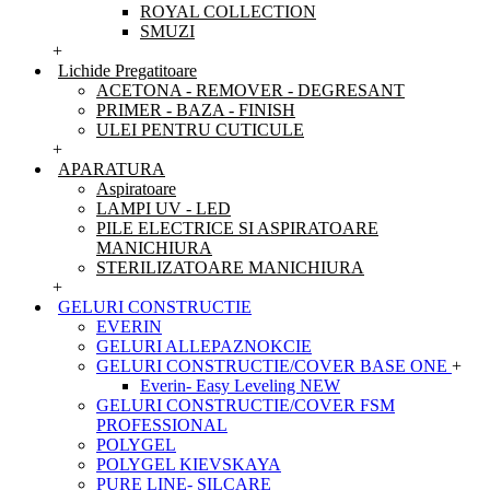
ROYAL COLLECTION
SMUZI
+
Lichide Pregatitoare
ACETONA - REMOVER - DEGRESANT
PRIMER - BAZA - FINISH
ULEI PENTRU CUTICULE
+
APARATURA
Aspiratoare
LAMPI UV - LED
PILE ELECTRICE SI ASPIRATOARE
MANICHIURA
STERILIZATOARE MANICHIURA
+
GELURI CONSTRUCTIE
EVERIN
GELURI ALLEPAZNOKCIE
GELURI CONSTRUCTIE/COVER BASE ONE
+
Everin- Easy Leveling NEW
GELURI CONSTRUCTIE/COVER FSM
PROFESSIONAL
POLYGEL
POLYGEL KIEVSKAYA
PURE LINE- SILCARE