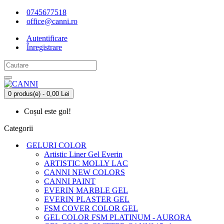
0745677518
office@canni.ro
Autentificare
Înregistrare
0 produs(e) - 0,00 Lei
Coșul este gol!
Categorii
GELURI COLOR
Artistic Liner Gel Everin
ARTISTIC MOLLY LAC
CANNI NEW COLORS
CANNI PAINT
EVERIN MARBLE GEL
EVERIN PLASTER GEL
FSM COVER COLOR GEL
GEL COLOR FSM PLATINUM - AURORA