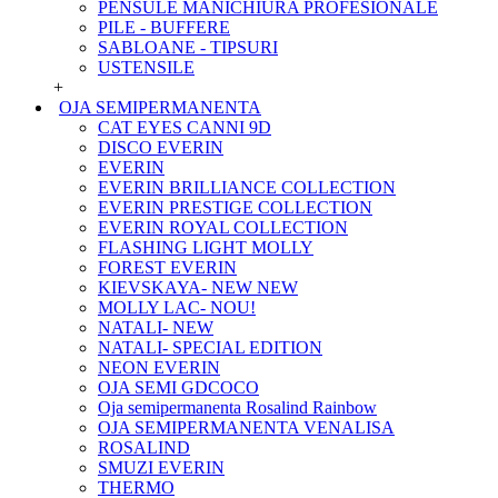
PENSULE MANICHIURA PROFESIONALE
PILE - BUFFERE
SABLOANE - TIPSURI
USTENSILE
+
OJA SEMIPERMANENTA
CAT EYES CANNI 9D
DISCO EVERIN
EVERIN
EVERIN BRILLIANCE COLLECTION
EVERIN PRESTIGE COLLECTION
EVERIN ROYAL COLLECTION
FLASHING LIGHT MOLLY
FOREST EVERIN
KIEVSKAYA- NEW NEW
MOLLY LAC- NOU!
NATALI- NEW
NATALI- SPECIAL EDITION
NEON EVERIN
OJA SEMI GDCOCO
Oja semipermanenta Rosalind Rainbow
OJA SEMIPERMANENTA VENALISA
ROSALIND
SMUZI EVERIN
THERMO