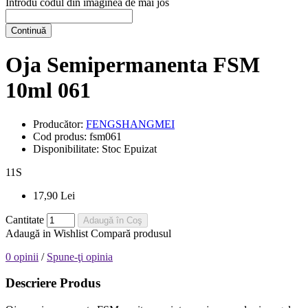
Introdu codul din imaginea de mai jos
Continuă
Oja Semipermanenta FSM
10ml 061
Producător:
FENGSHANGMEI
Cod produs:
fsm061
Disponibilitate:
Stoc Epuizat
11
S
17,90 Lei
Cantitate
Adaugă în Coş
Adaugă in Wishlist
Compară produsul
0 opinii
/
Spune-ţi opinia
Descriere Produs