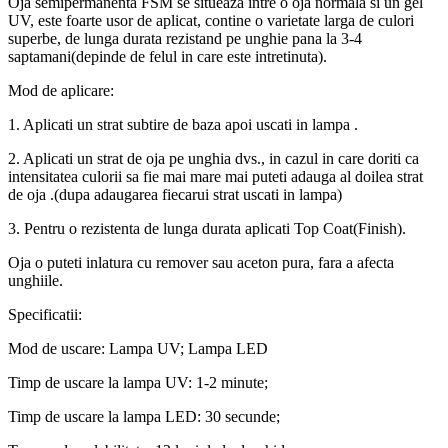
Oja semipermanenta FSM se situeaza intre o oja normala si un gel
UV, este foarte usor de aplicat, contine o varietate larga de culori
superbe, de lunga durata rezistand pe unghie pana la 3-4
saptamani(depinde de felul in care este intretinuta).
Mod de aplicare:
1. Aplicati un strat subtire de baza apoi uscati in lampa .
2. Aplicati un strat de oja pe unghia dvs., in cazul in care doriti ca
intensitatea culorii sa fie mai mare mai puteti adauga al doilea strat
de oja .(dupa adaugarea fiecarui strat uscati in lampa)
3. Pentru o rezistenta de lunga durata aplicati Top Coat(Finish).
Oja o puteti inlatura cu remover sau aceton pura, fara a afecta
unghiile.
Specificatii:
Mod de uscare: Lampa UV; Lampa LED
Timp de uscare la lampa UV: 1-2 minute;
Timp de uscare la lampa LED: 30 secunde;