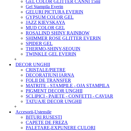
GEL COLOR GLITTER CANNI 15ml
Gel Stampila Everin
GELURI PICTURA EVERIN
GYPSUM COLOR GEL
JAZZ KIEVSKAYA
MUD COLOR GEL
ROSALIND SHINY RAINBOW
SHIMMER ROSE GLITTER EVERIN
SPIDER GEL
THERMO-SHINY-SEQUIN
TWINKLE GEL EVERIN
+
DECOR UNGHII
CRISTALE/PIETRE
DECORATIUNI IARNA
FOLII DE TRANSFER
MATRITE - STAMPILE - OJA STAMPILA
PIGMENT DECOR UNGHII
SCLIPICI - PAIETE - CONFETTI - CAVIAR
TATUAJE DECOR UNGHII
+
Accesorii-Ustensile
BITURI RUSESTI
CAPETE DE FREZA
PALETARE-EXPUNERE CULORI