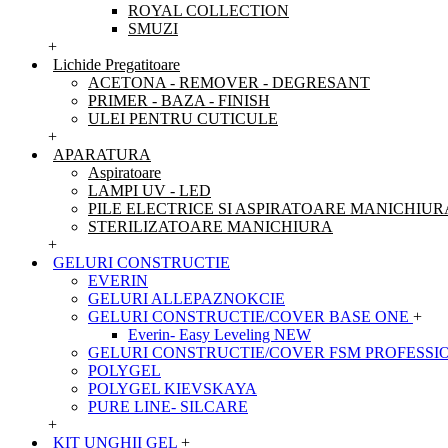
ROYAL COLLECTION
SMUZI
+
Lichide Pregatitoare
ACETONA - REMOVER - DEGRESANT
PRIMER - BAZA - FINISH
ULEI PENTRU CUTICULE
+
APARATURA
Aspiratoare
LAMPI UV - LED
PILE ELECTRICE SI ASPIRATOARE MANICHIUR
STERILIZATOARE MANICHIURA
+
GELURI CONSTRUCTIE
EVERIN
GELURI ALLEPAZNOKCIE
GELURI CONSTRUCTIE/COVER BASE ONE
+
Everin- Easy Leveling NEW
GELURI CONSTRUCTIE/COVER FSM PROFESSI
POLYGEL
POLYGEL KIEVSKAYA
PURE LINE- SILCARE
+
KIT UNGHII GEL
+