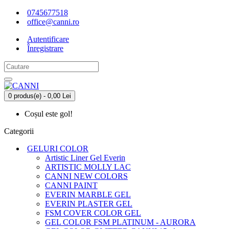
0745677518
office@canni.ro
Autentificare
Înregistrare
0 produs(e) - 0,00 Lei
Coșul este gol!
Categorii
GELURI COLOR
Artistic Liner Gel Everin
ARTISTIC MOLLY LAC
CANNI NEW COLORS
CANNI PAINT
EVERIN MARBLE GEL
EVERIN PLASTER GEL
FSM COVER COLOR GEL
GEL COLOR FSM PLATINUM - AURORA