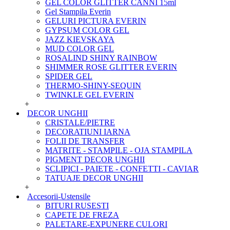
GEL COLOR GLITTER CANNI 15ml
Gel Stampila Everin
GELURI PICTURA EVERIN
GYPSUM COLOR GEL
JAZZ KIEVSKAYA
MUD COLOR GEL
ROSALIND SHINY RAINBOW
SHIMMER ROSE GLITTER EVERIN
SPIDER GEL
THERMO-SHINY-SEQUIN
TWINKLE GEL EVERIN
+
DECOR UNGHII
CRISTALE/PIETRE
DECORATIUNI IARNA
FOLII DE TRANSFER
MATRITE - STAMPILE - OJA STAMPILA
PIGMENT DECOR UNGHII
SCLIPICI - PAIETE - CONFETTI - CAVIAR
TATUAJE DECOR UNGHII
+
Accesorii-Ustensile
BITURI RUSESTI
CAPETE DE FREZA
PALETARE-EXPUNERE CULORI