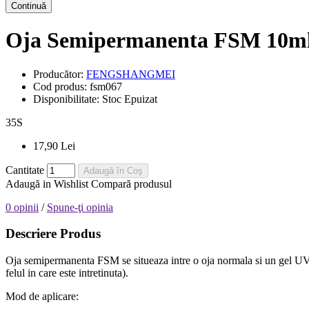
Continuă
Oja Semipermanenta FSM 10m
Producător:
FENGSHANGMEI
Cod produs:
fsm067
Disponibilitate:
Stoc Epuizat
35
S
17,90 Lei
Cantitate
Adaugă în Coş
Adaugă in Wishlist
Compară produsul
0 opinii
/
Spune-ţi opinia
Descriere Produs
Oja semipermanenta FSM se situeaza intre o oja normala si un gel UV, e
felul in care este intretinuta).
Mod de aplicare: