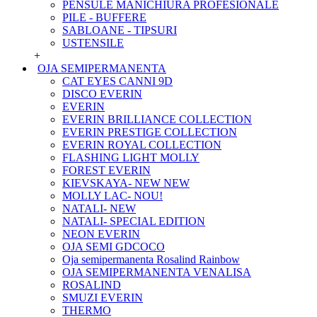
PENSULE MANICHIURA PROFESIONALE
PILE - BUFFERE
SABLOANE - TIPSURI
USTENSILE
+
OJA SEMIPERMANENTA
CAT EYES CANNI 9D
DISCO EVERIN
EVERIN
EVERIN BRILLIANCE COLLECTION
EVERIN PRESTIGE COLLECTION
EVERIN ROYAL COLLECTION
FLASHING LIGHT MOLLY
FOREST EVERIN
KIEVSKAYA- NEW NEW
MOLLY LAC- NOU!
NATALI- NEW
NATALI- SPECIAL EDITION
NEON EVERIN
OJA SEMI GDCOCO
Oja semipermanenta Rosalind Rainbow
OJA SEMIPERMANENTA VENALISA
ROSALIND
SMUZI EVERIN
THERMO