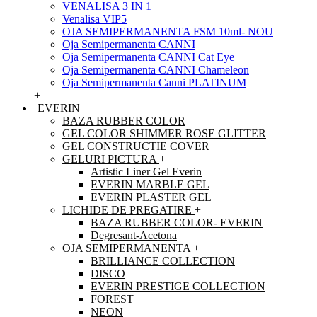
VENALISA 3 IN 1
Venalisa VIP5
OJA SEMIPERMANENTA FSM 10ml- NOU
Oja Semipermanenta CANNI
Oja Semipermanenta CANNI Cat Eye
Oja Semipermanenta CANNI Chameleon
Oja Semipermanenta Canni PLATINUM
+
EVERIN
BAZA RUBBER COLOR
GEL COLOR SHIMMER ROSE GLITTER
GEL CONSTRUCTIE COVER
GELURI PICTURA
+
Artistic Liner Gel Everin
EVERIN MARBLE GEL
EVERIN PLASTER GEL
LICHIDE DE PREGATIRE
+
BAZA RUBBER COLOR- EVERIN
Degresant-Acetona
OJA SEMIPERMANENTA
+
BRILLIANCE COLLECTION
DISCO
EVERIN PRESTIGE COLLECTION
FOREST
NEON