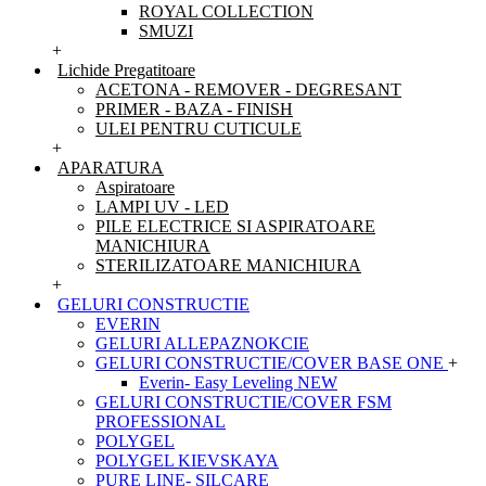
ROYAL COLLECTION
SMUZI
+
Lichide Pregatitoare
ACETONA - REMOVER - DEGRESANT
PRIMER - BAZA - FINISH
ULEI PENTRU CUTICULE
+
APARATURA
Aspiratoare
LAMPI UV - LED
PILE ELECTRICE SI ASPIRATOARE
MANICHIURA
STERILIZATOARE MANICHIURA
+
GELURI CONSTRUCTIE
EVERIN
GELURI ALLEPAZNOKCIE
GELURI CONSTRUCTIE/COVER BASE ONE
+
Everin- Easy Leveling NEW
GELURI CONSTRUCTIE/COVER FSM
PROFESSIONAL
POLYGEL
POLYGEL KIEVSKAYA
PURE LINE- SILCARE