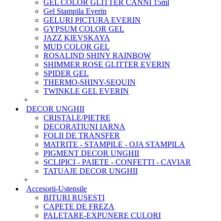
GEL COLOR GLITTER CANNI 15ml
Gel Stampila Everin
GELURI PICTURA EVERIN
GYPSUM COLOR GEL
JAZZ KIEVSKAYA
MUD COLOR GEL
ROSALIND SHINY RAINBOW
SHIMMER ROSE GLITTER EVERIN
SPIDER GEL
THERMO-SHINY-SEQUIN
TWINKLE GEL EVERIN
+
DECOR UNGHII
CRISTALE/PIETRE
DECORATIUNI IARNA
FOLII DE TRANSFER
MATRITE - STAMPILE - OJA STAMPILA
PIGMENT DECOR UNGHII
SCLIPICI - PAIETE - CONFETTI - CAVIAR
TATUAJE DECOR UNGHII
+
Accesorii-Ustensile
BITURI RUSESTI
CAPETE DE FREZA
PALETARE-EXPUNERE CULORI