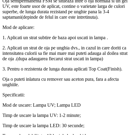
Oja semipermanenta FSM se situeaza intre o oja normala si un gel
UV, este foarte usor de aplicat, contine o varietate larga de culori
superbe, de lunga durata rezistand pe unghie pana la 3-4
saptamani(depinde de felul in care este intretinuta).
Mod de aplicare:
1. Aplicati un strat subtire de baza apoi uscati in lampa .
2. Aplicati un strat de oja pe unghia dvs., in cazul in care doriti ca
intensitatea culorii sa fie mai mare mai puteti adauga al doilea strat
de oja .(dupa adaugarea fiecarui strat uscati in lampa)
3. Pentru o rezistenta de lunga durata aplicati Top Coat(Finish).
Oja o puteti inlatura cu remover sau aceton pura, fara a afecta
unghiile.
Specificatii:
Mod de uscare: Lampa UV; Lampa LED
Timp de uscare la lampa UV: 1-2 minute;
Timp de uscare la lampa LED: 30 secunde;