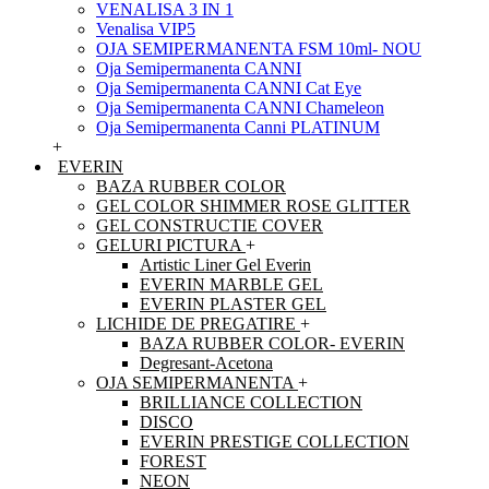
VENALISA 3 IN 1
Venalisa VIP5
OJA SEMIPERMANENTA FSM 10ml- NOU
Oja Semipermanenta CANNI
Oja Semipermanenta CANNI Cat Eye
Oja Semipermanenta CANNI Chameleon
Oja Semipermanenta Canni PLATINUM
+
EVERIN
BAZA RUBBER COLOR
GEL COLOR SHIMMER ROSE GLITTER
GEL CONSTRUCTIE COVER
GELURI PICTURA
+
Artistic Liner Gel Everin
EVERIN MARBLE GEL
EVERIN PLASTER GEL
LICHIDE DE PREGATIRE
+
BAZA RUBBER COLOR- EVERIN
Degresant-Acetona
OJA SEMIPERMANENTA
+
BRILLIANCE COLLECTION
DISCO
EVERIN PRESTIGE COLLECTION
FOREST
NEON