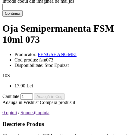
Introdu codul din imaginea de mai jos
Continuă
Oja Semipermanenta FSM
10ml 073
Producător:
FENGSHANGMEI
Cod produs:
fsm073
Disponibilitate:
Stoc Epuizat
10
S
17,90 Lei
Cantitate
Adaugă în Coş
Adaugă in Wishlist
Compară produsul
0 opinii
/
Spune-ţi opinia
Descriere Produs