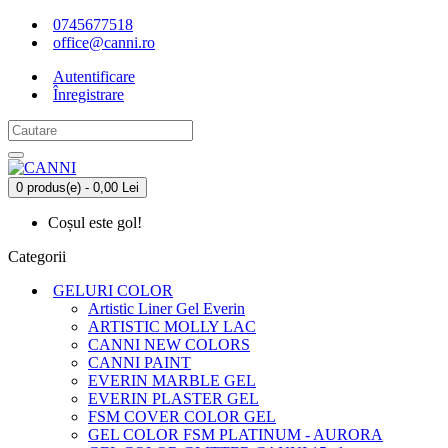
0745677518
office@canni.ro
Autentificare
Înregistrare
0 produs(e) - 0,00 Lei
Coșul este gol!
Categorii
GELURI COLOR
Artistic Liner Gel Everin
ARTISTIC MOLLY LAC
CANNI NEW COLORS
CANNI PAINT
EVERIN MARBLE GEL
EVERIN PLASTER GEL
FSM COVER COLOR GEL
GEL COLOR FSM PLATINUM - AURORA