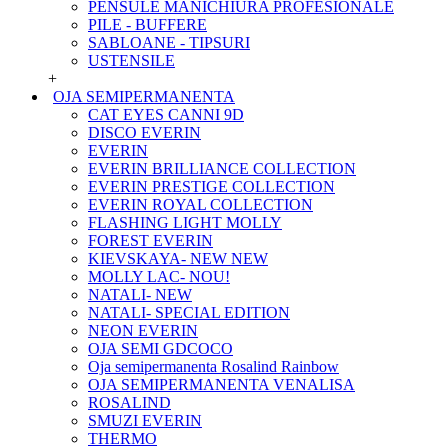
PENSULE MANICHIURA PROFESIONALE
PILE - BUFFERE
SABLOANE - TIPSURI
USTENSILE
+
OJA SEMIPERMANENTA
CAT EYES CANNI 9D
DISCO EVERIN
EVERIN
EVERIN BRILLIANCE COLLECTION
EVERIN PRESTIGE COLLECTION
EVERIN ROYAL COLLECTION
FLASHING LIGHT MOLLY
FOREST EVERIN
KIEVSKAYA- NEW NEW
MOLLY LAC- NOU!
NATALI- NEW
NATALI- SPECIAL EDITION
NEON EVERIN
OJA SEMI GDCOCO
Oja semipermanenta Rosalind Rainbow
OJA SEMIPERMANENTA VENALISA
ROSALIND
SMUZI EVERIN
THERMO