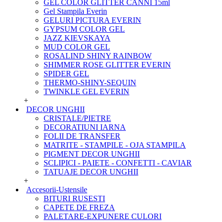
GEL COLOR GLITTER CANNI 15ml
Gel Stampila Everin
GELURI PICTURA EVERIN
GYPSUM COLOR GEL
JAZZ KIEVSKAYA
MUD COLOR GEL
ROSALIND SHINY RAINBOW
SHIMMER ROSE GLITTER EVERIN
SPIDER GEL
THERMO-SHINY-SEQUIN
TWINKLE GEL EVERIN
+
DECOR UNGHII
CRISTALE/PIETRE
DECORATIUNI IARNA
FOLII DE TRANSFER
MATRITE - STAMPILE - OJA STAMPILA
PIGMENT DECOR UNGHII
SCLIPICI - PAIETE - CONFETTI - CAVIAR
TATUAJE DECOR UNGHII
+
Accesorii-Ustensile
BITURI RUSESTI
CAPETE DE FREZA
PALETARE-EXPUNERE CULORI