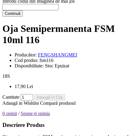
Introdu codul din imaginea de mai jos
Continuă
Oja Semipermanenta FSM
10ml 116
Producător:
FENGSHANGMEI
Cod produs:
fsm116
Disponibilitate:
Stoc Epuizat
18
S
17,90 Lei
Cantitate
Adaugă în Coş
Adaugă in Wishlist
Compară produsul
0 opinii
/
Spune-ţi opinia
Descriere Produs