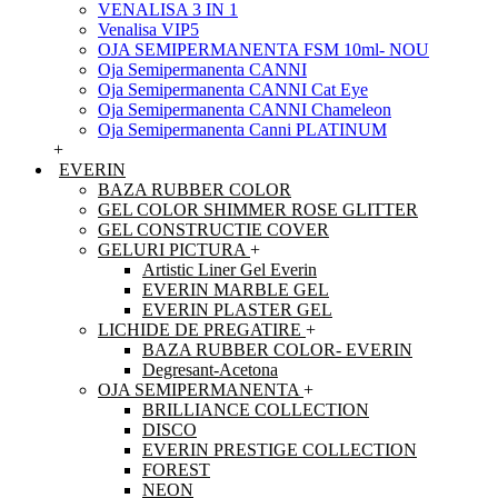
VENALISA 3 IN 1
Venalisa VIP5
OJA SEMIPERMANENTA FSM 10ml- NOU
Oja Semipermanenta CANNI
Oja Semipermanenta CANNI Cat Eye
Oja Semipermanenta CANNI Chameleon
Oja Semipermanenta Canni PLATINUM
+
EVERIN
BAZA RUBBER COLOR
GEL COLOR SHIMMER ROSE GLITTER
GEL CONSTRUCTIE COVER
GELURI PICTURA
+
Artistic Liner Gel Everin
EVERIN MARBLE GEL
EVERIN PLASTER GEL
LICHIDE DE PREGATIRE
+
BAZA RUBBER COLOR- EVERIN
Degresant-Acetona
OJA SEMIPERMANENTA
+
BRILLIANCE COLLECTION
DISCO
EVERIN PRESTIGE COLLECTION
FOREST
NEON