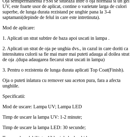
Oja semipermanenta FSM se situeaza intre o oja normala si un gel
UV, este foarte usor de aplicat, contine o varietate larga de culori
superbe, de lunga durata rezistand pe unghie pana la 3-4
saptamani(depinde de felul in care este intretinuta).
Mod de aplicare:
1. Aplicati un strat subtire de baza apoi uscati in lampa .
2. Aplicati un strat de oja pe unghia dvs., in cazul in care doriti ca
intensitatea culorii sa fie mai mare mai puteti adauga al doilea strat
de oja .(dupa adaugarea fiecarui strat uscati in lampa)
3. Pentru o rezistenta de lunga durata aplicati Top Coat(Finish).
Oja o puteti inlatura cu remover sau aceton pura, fara a afecta
unghiile.
Specificatii:
Mod de uscare: Lampa UV; Lampa LED
Timp de uscare la lampa UV: 1-2 minute;
Timp de uscare la lampa LED: 30 secunde;