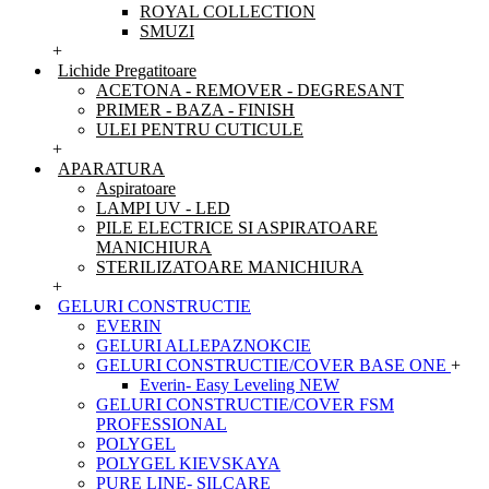
ROYAL COLLECTION
SMUZI
+
Lichide Pregatitoare
ACETONA - REMOVER - DEGRESANT
PRIMER - BAZA - FINISH
ULEI PENTRU CUTICULE
+
APARATURA
Aspiratoare
LAMPI UV - LED
PILE ELECTRICE SI ASPIRATOARE
MANICHIURA
STERILIZATOARE MANICHIURA
+
GELURI CONSTRUCTIE
EVERIN
GELURI ALLEPAZNOKCIE
GELURI CONSTRUCTIE/COVER BASE ONE
+
Everin- Easy Leveling NEW
GELURI CONSTRUCTIE/COVER FSM
PROFESSIONAL
POLYGEL
POLYGEL KIEVSKAYA
PURE LINE- SILCARE