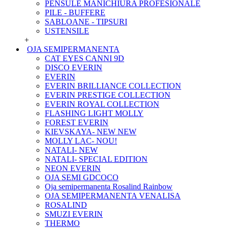
PENSULE MANICHIURA PROFESIONALE
PILE - BUFFERE
SABLOANE - TIPSURI
USTENSILE
+
OJA SEMIPERMANENTA
CAT EYES CANNI 9D
DISCO EVERIN
EVERIN
EVERIN BRILLIANCE COLLECTION
EVERIN PRESTIGE COLLECTION
EVERIN ROYAL COLLECTION
FLASHING LIGHT MOLLY
FOREST EVERIN
KIEVSKAYA- NEW NEW
MOLLY LAC- NOU!
NATALI- NEW
NATALI- SPECIAL EDITION
NEON EVERIN
OJA SEMI GDCOCO
Oja semipermanenta Rosalind Rainbow
OJA SEMIPERMANENTA VENALISA
ROSALIND
SMUZI EVERIN
THERMO