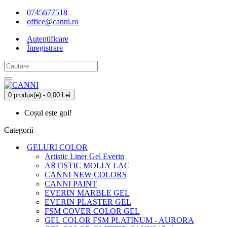
0745677518
office@canni.ro
Autentificare
Înregistrare
0 produs(e) - 0,00 Lei
Coșul este gol!
Categorii
GELURI COLOR
Artistic Liner Gel Everin
ARTISTIC MOLLY LAC
CANNI NEW COLORS
CANNI PAINT
EVERIN MARBLE GEL
EVERIN PLASTER GEL
FSM COVER COLOR GEL
GEL COLOR FSM PLATINUM - AURORA