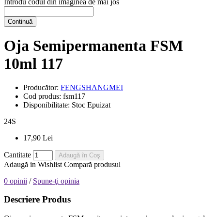
Introdu codul din imaginea de mai jos
Continuă
Oja Semipermanenta FSM
10ml 117
Producător:
FENGSHANGMEI
Cod produs:
fsm117
Disponibilitate:
Stoc Epuizat
24
S
17,90 Lei
Cantitate
Adaugă în Coş
Adaugă in Wishlist
Compară produsul
0 opinii
/
Spune-ţi opinia
Descriere Produs