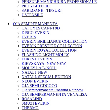
PENSULE MANICHIURA PROFESIONALE
PILE - BUFFERE
SABLOANE - TIPSURI
USTENSILE
+
OJA SEMIPERMANENTA
CAT EYES CANNI 9D
DISCO EVERIN
EVERIN
EVERIN BRILLIANCE COLLECTION
EVERIN PRESTIGE COLLECTION
EVERIN ROYAL COLLECTION
FLASHING LIGHT MOLLY
FOREST EVERIN
KIEVSKAYA- NEW NEW
MOLLY LAC- NOU!
NATALI- NEW
NATALI- SPECIAL EDITION
NEON EVERIN
OJA SEMI GDCOCO
Oja semipermanenta Rosalind Rainbow
OJA SEMIPERMANENTA VENALISA
ROSALIND
SMUZI EVERIN
THERMO