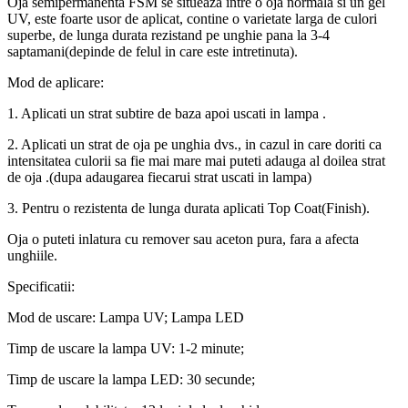
Oja semipermanenta FSM se situeaza intre o oja normala si un gel
UV, este foarte usor de aplicat, contine o varietate larga de culori
superbe, de lunga durata rezistand pe unghie pana la 3-4
saptamani(depinde de felul in care este intretinuta).
Mod de aplicare:
1. Aplicati un strat subtire de baza apoi uscati in lampa .
2. Aplicati un strat de oja pe unghia dvs., in cazul in care doriti ca
intensitatea culorii sa fie mai mare mai puteti adauga al doilea strat
de oja .(dupa adaugarea fiecarui strat uscati in lampa)
3. Pentru o rezistenta de lunga durata aplicati Top Coat(Finish).
Oja o puteti inlatura cu remover sau aceton pura, fara a afecta
unghiile.
Specificatii:
Mod de uscare: Lampa UV; Lampa LED
Timp de uscare la lampa UV: 1-2 minute;
Timp de uscare la lampa LED: 30 secunde;