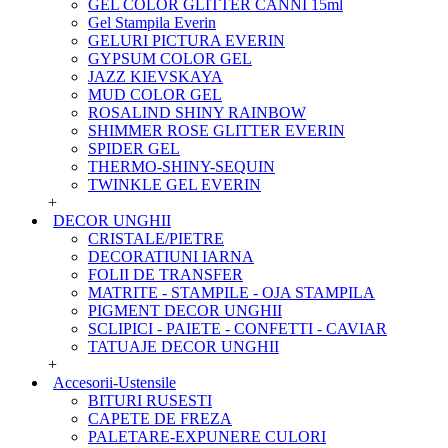
GEL COLOR GLITTER CANNI 15ml
Gel Stampila Everin
GELURI PICTURA EVERIN
GYPSUM COLOR GEL
JAZZ KIEVSKAYA
MUD COLOR GEL
ROSALIND SHINY RAINBOW
SHIMMER ROSE GLITTER EVERIN
SPIDER GEL
THERMO-SHINY-SEQUIN
TWINKLE GEL EVERIN
+
DECOR UNGHII
CRISTALE/PIETRE
DECORATIUNI IARNA
FOLII DE TRANSFER
MATRITE - STAMPILE - OJA STAMPILA
PIGMENT DECOR UNGHII
SCLIPICI - PAIETE - CONFETTI - CAVIAR
TATUAJE DECOR UNGHII
+
Accesorii-Ustensile
BITURI RUSESTI
CAPETE DE FREZA
PALETARE-EXPUNERE CULORI