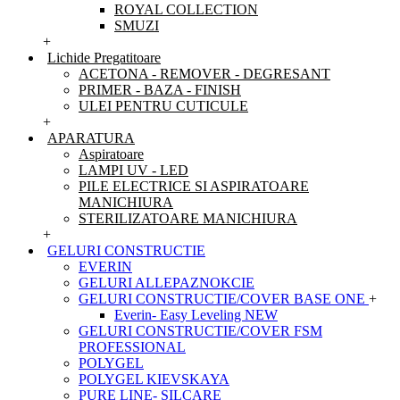
ROYAL COLLECTION
SMUZI
+
Lichide Pregatitoare
ACETONA - REMOVER - DEGRESANT
PRIMER - BAZA - FINISH
ULEI PENTRU CUTICULE
+
APARATURA
Aspiratoare
LAMPI UV - LED
PILE ELECTRICE SI ASPIRATOARE
MANICHIURA
STERILIZATOARE MANICHIURA
+
GELURI CONSTRUCTIE
EVERIN
GELURI ALLEPAZNOKCIE
GELURI CONSTRUCTIE/COVER BASE ONE
+
Everin- Easy Leveling NEW
GELURI CONSTRUCTIE/COVER FSM
PROFESSIONAL
POLYGEL
POLYGEL KIEVSKAYA
PURE LINE- SILCARE