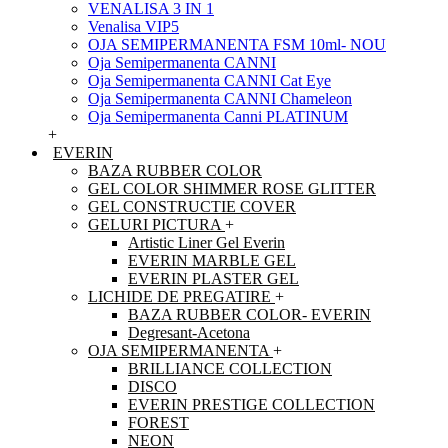
VENALISA 3 IN 1
Venalisa VIP5
OJA SEMIPERMANENTA FSM 10ml- NOU
Oja Semipermanenta CANNI
Oja Semipermanenta CANNI Cat Eye
Oja Semipermanenta CANNI Chameleon
Oja Semipermanenta Canni PLATINUM
+
EVERIN
BAZA RUBBER COLOR
GEL COLOR SHIMMER ROSE GLITTER
GEL CONSTRUCTIE COVER
GELURI PICTURA
+
Artistic Liner Gel Everin
EVERIN MARBLE GEL
EVERIN PLASTER GEL
LICHIDE DE PREGATIRE
+
BAZA RUBBER COLOR- EVERIN
Degresant-Acetona
OJA SEMIPERMANENTA
+
BRILLIANCE COLLECTION
DISCO
EVERIN PRESTIGE COLLECTION
FOREST
NEON