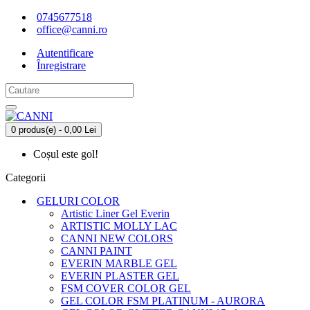
0745677518
office@canni.ro
Autentificare
Înregistrare
0 produs(e) - 0,00 Lei
Coșul este gol!
Categorii
GELURI COLOR
Artistic Liner Gel Everin
ARTISTIC MOLLY LAC
CANNI NEW COLORS
CANNI PAINT
EVERIN MARBLE GEL
EVERIN PLASTER GEL
FSM COVER COLOR GEL
GEL COLOR FSM PLATINUM - AURORA