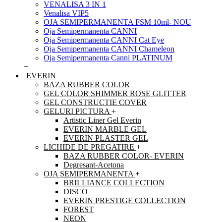
VENALISA 3 IN 1
Venalisa VIP5
OJA SEMIPERMANENTA FSM 10ml- NOU
Oja Semipermanenta CANNI
Oja Semipermanenta CANNI Cat Eye
Oja Semipermanenta CANNI Chameleon
Oja Semipermanenta Canni PLATINUM
+
EVERIN
BAZA RUBBER COLOR
GEL COLOR SHIMMER ROSE GLITTER
GEL CONSTRUCTIE COVER
GELURI PICTURA
+
Artistic Liner Gel Everin
EVERIN MARBLE GEL
EVERIN PLASTER GEL
LICHIDE DE PREGATIRE
+
BAZA RUBBER COLOR- EVERIN
Degresant-Acetona
OJA SEMIPERMANENTA
+
BRILLIANCE COLLECTION
DISCO
EVERIN PRESTIGE COLLECTION
FOREST
NEON