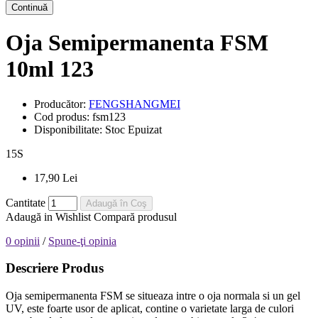
Continuă
Oja Semipermanenta FSM
10ml 123
Producător:
FENGSHANGMEI
Cod produs:
fsm123
Disponibilitate:
Stoc Epuizat
15
S
17,90 Lei
Cantitate
Adaugă în Coş
Adaugă in Wishlist
Compară produsul
0 opinii
/
Spune-ţi opinia
Descriere Produs
Oja semipermanenta FSM se situeaza intre o oja normala si un gel
UV, este foarte usor de aplicat, contine o varietate larga de culori