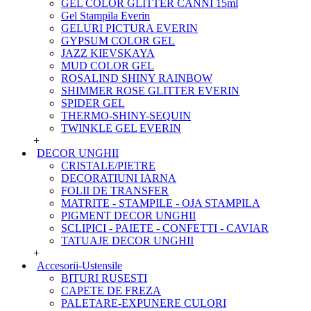
GEL COLOR GLITTER CANNI 15ml
Gel Stampila Everin
GELURI PICTURA EVERIN
GYPSUM COLOR GEL
JAZZ KIEVSKAYA
MUD COLOR GEL
ROSALIND SHINY RAINBOW
SHIMMER ROSE GLITTER EVERIN
SPIDER GEL
THERMO-SHINY-SEQUIN
TWINKLE GEL EVERIN
+
DECOR UNGHII
CRISTALE/PIETRE
DECORATIUNI IARNA
FOLII DE TRANSFER
MATRITE - STAMPILE - OJA STAMPILA
PIGMENT DECOR UNGHII
SCLIPICI - PAIETE - CONFETTI - CAVIAR
TATUAJE DECOR UNGHII
+
Accesorii-Ustensile
BITURI RUSESTI
CAPETE DE FREZA
PALETARE-EXPUNERE CULORI