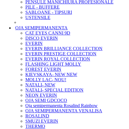
PENSULE MANICHIURA PROFESIONALE
PILE - BUFFERE
SABLOANE - TIPSURI
USTENSILE
+
OJA SEMIPERMANENTA
CAT EYES CANNI 9D
DISCO EVERIN
EVERIN
EVERIN BRILLIANCE COLLECTION
EVERIN PRESTIGE COLLECTION
EVERIN ROYAL COLLECTION
FLASHING LIGHT MOLLY
FOREST EVERIN
KIEVSKAYA- NEW NEW
MOLLY LAC- NOU!
NATALI- NEW
NATALI- SPECIAL EDITION
NEON EVERIN
OJA SEMI GDCOCO
Oja semipermanenta Rosalind Rainbow
OJA SEMIPERMANENTA VENALISA
ROSALIND
SMUZI EVERIN
THERMO