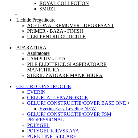
ROYAL COLLECTION
SMUZI
+
Lichide Pregatitoare
ACETONA - REMOVER - DEGRESANT
PRIMER - BAZA - FINISH
ULEI PENTRU CUTICULE
+
APARATURA
Aspiratoare
LAMPI UV - LED
PILE ELECTRICE SI ASPIRATOARE
MANICHIURA
STERILIZATOARE MANICHIURA
+
GELURI CONSTRUCTIE
EVERIN
GELURI ALLEPAZNOKCIE
GELURI CONSTRUCTIE/COVER BASE ONE
+
Everin- Easy Leveling NEW
GELURI CONSTRUCTIE/COVER FSM
PROFESSIONAL
POLYGEL
POLYGEL KIEVSKAYA
PURE LINE- SILCARE