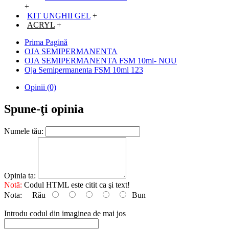
+
KIT UNGHII GEL
+
ACRYL
+
Prima Pagină
OJA SEMIPERMANENTA
OJA SEMIPERMANENTA FSM 10ml- NOU
Oja Semipermanenta FSM 10ml 123
Opinii (0)
Spune-ţi opinia
Numele tău:
Opinia ta:
Notă:
Codul HTML este citit ca şi text!
Nota:
Rău
Bun
Introdu codul din imaginea de mai jos