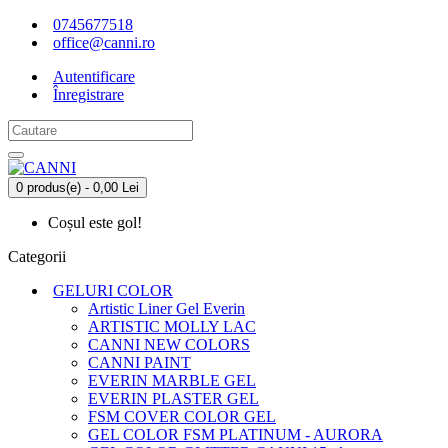
0745677518
office@canni.ro
Autentificare
Înregistrare
0 produs(e) - 0,00 Lei
Coșul este gol!
Categorii
GELURI COLOR
Artistic Liner Gel Everin
ARTISTIC MOLLY LAC
CANNI NEW COLORS
CANNI PAINT
EVERIN MARBLE GEL
EVERIN PLASTER GEL
FSM COVER COLOR GEL
GEL COLOR FSM PLATINUM - AURORA