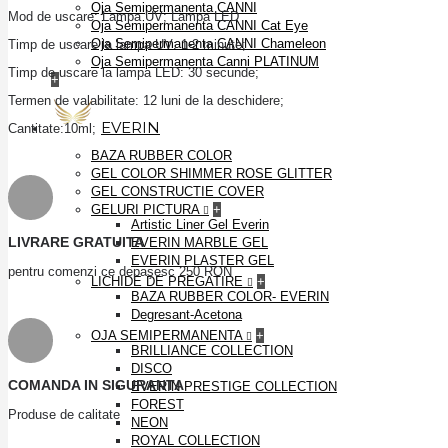
Oja Semipermanenta CANNI
Mod de uscare: Lampa UV; Lampa LED
Oja Semipermanenta CANNI Cat Eye
Oja Semipermanenta CANNI Chameleon
Timp de uscare la lampa UV: 1-2 minute;
Oja Semipermanenta Canni PLATINUM
Timp de uscare la lampa LED: 30 secunde;
+
Termen de valabilitate: 12 luni de la deschidere;
EVERIN
Cantitate:10ml;
BAZA RUBBER COLOR
GEL COLOR SHIMMER ROSE GLITTER
GEL CONSTRUCTIE COVER
GELURI PICTURA
+
Artistic Liner Gel Everin
LIVRARE GRATUITA
EVERIN MARBLE GEL
EVERIN PLASTER GEL
pentru comenzi ce depaşesc 250 RON
LICHIDE DE PREGATIRE
+
BAZA RUBBER COLOR- EVERIN
Degresant-Acetona
OJA SEMIPERMANENTA
+
BRILLIANCE COLLECTION
DISCO
COMANDA IN SIGURANTA
EVERIN PRESTIGE COLLECTION
FOREST
Produse de calitate
NEON
ROYAL COLLECTION