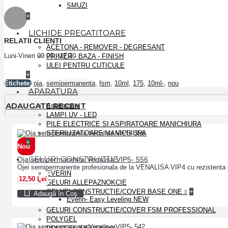
SMUZI
+
LICHIDE PREGATITOARE
RELATII CLIENTI
ACETONA - REMOVER - DEGRESANT
Luni-Vineri 09:00 - 17:30
PRIMER - BAZA - FINISH
ULEI PENTRU CUTICULE
+
Etichete:
oja
,
semipermanenta
,
fsm
,
10ml
,
175
,
10ml-
,
nou
APARATURA
ADAUGATE RECENT
Aspiratoare
LAMPI UV - LED
PILE ELECTRICE SI ASPIRATOARE MANICHIURA
STERILIZATOARE MANICHIURA
+
Nou
GELURI CONSTRUCTIE
Oja semipermanenta Venalisa VIP5- 556
Ojei semipermanente profesionala de la VENALISA VIP4 cu rezistenta 
EVERIN
12,50 Lei
GELURI ALLEPAZNOKCIE
GELURI CONSTRUCTIE/COVER BASE ONE
+
Adaugă în Coş
Everin- Easy Leveling NEW
GELURI CONSTRUCTIE/COVER FSM PROFESSIONAL
POLYGEL