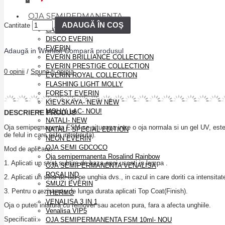
OJA SEMIPERMANENTA
ADAUGĂ ÎN COŞ
Cantitate
CAT EYES CANNI 9D
DISCO EVERIN
EVERIN
Adaugă in Wishlist
Compară produsul
EVERIN BRILLIANCE COLLECTION
EVERIN PRESTIGE COLLECTION
0 opinii
/
Spune-ţi opinia
EVERIN ROYAL COLLECTION
FLASHING LIGHT MOLLY
FOREST EVERIN
KIEVSKAYA- NEW NEW
MOLLY LAC- NOU!
DESCRIERE PRODUS
NATALI- NEW
Oja semipermanenta FSM se situeaza intre o oja normala si un gel UV, este f
NATALI- SPECIAL EDITION
de felul in care este intretinuta).
NEON EVERIN
OJA SEMI GDCOCO
Mod de aplicare:
Oja semipermanenta Rosalind Rainbow
1. Aplicati un strat subtire de baza apoi uscati in lampa .
OJA SEMIPERMANENTA VENALISA
ROSALIND
2. Aplicati un strat de oja pe unghia dvs., in cazul in care doriti ca intensit
SMUZI EVERIN
3. Pentru o rezistenta de lunga durata aplicati Top Coat(Finish).
THERMO
VENALISA 3 IN 1
Oja o puteti inlatura cu remover sau aceton pura, fara a afecta unghiile.
Venalisa VIP5
Specificatii:
OJA SEMIPERMANENTA FSM 10ml- NOU