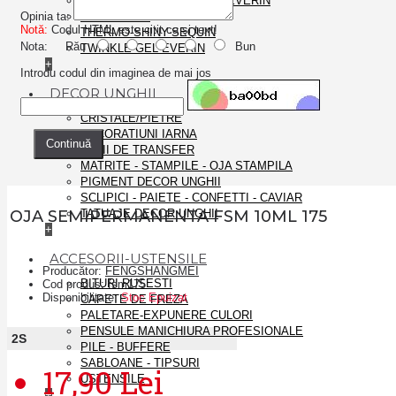
SHIMMER ROSE GLITTER EVERIN
Opinia ta:
SPIDER GEL
Notă:
Codul HTML este citit ca şi text!
THERMO-SHINY-SEQUIN
Nota:
Rău
Bun
TWINKLE GEL EVERIN
+
Introdu codul din imaginea de mai jos
DECOR UNGHII
CRISTALE/PIETRE
DECORATIUNI IARNA
Continuă
FOLII DE TRANSFER
MATRITE - STAMPILE - OJA STAMPILA
PIGMENT DECOR UNGHII
SCLIPICI - PAIETE - CONFETTI - CAVIAR
OJA SEMIPERMANENTA FSM 10ML 175
TATUAJE DECOR UNGHII
+
ACCESORII-USTENSILE
Producător:
FENGSHANGMEI
BITURI RUSESTI
Cod produs:
fsm175
Disponibilitate:
Stoc Epuizat
CAPETE DE FREZA
PALETARE-EXPUNERE CULORI
PENSULE MANICHIURA PROFESIONALE
2
S
PILE - BUFFERE
SABLOANE - TIPSURI
17,90 Lei
USTENSILE
+