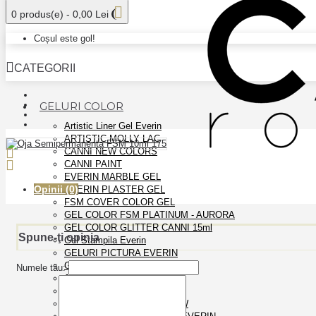
0 produs(e) - 0,00 Lei
Coșul este gol!
CATEGORII
GELURI COLOR
Artistic Liner Gel Everin
ARTISTIC MOLLY LAC
CANNI NEW COLORS
CANNI PAINT
EVERIN MARBLE GEL
Opinii (0)
EVERIN PLASTER GEL
FSM COVER COLOR GEL
GEL COLOR FSM PLATINUM - AURORA
GEL COLOR GLITTER CANNI 15ml
Spune-ţi opinia
Gel Stampila Everin
GELURI PICTURA EVERIN
GYPSUM COLOR GEL
Numele tău:
JAZZ KIEVSKAYA
MUD COLOR GEL
ROSALIND SHINY RAINBOW