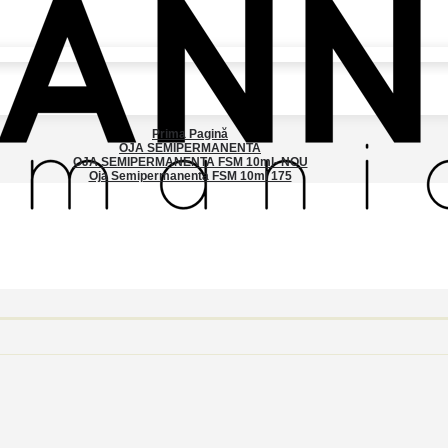
Prima Pagină
OJA SEMIPERMANENTA
OJA SEMIPERMANENTA FSM 10ml- NOU
Oja Semipermanenta FSM 10ml 175