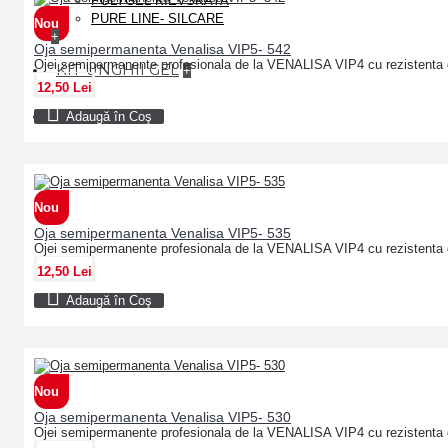
POLYGEL KIEVSKAYA
PURE LINE- SILCARE
Nou
+
Oja semipermanenta Venalisa VIP5- 542
Ojei semipermanente profesionala de la VENALISA VIP4 cu rezistenta 
KIT UNGHII GEL
+
12,50 Lei
ACRYL
Adaugă în Coş
+
Nou
Oja semipermanenta Venalisa VIP5- 535
Ojei semipermanente profesionala de la VENALISA VIP4 cu rezistenta 
12,50 Lei
Adaugă în Coş
Nou
Oja semipermanenta Venalisa VIP5- 530
Ojei semipermanente profesionala de la VENALISA VIP4 cu rezistenta 