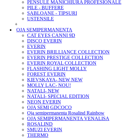
PENSULE MANICHIURA PROFESIONALE
PILE - BUFFERE
SABLOANE - TIPSURI
USTENSILE
+
OJA SEMIPERMANENTA
CAT EYES CANNI 9D
DISCO EVERIN
EVERIN
EVERIN BRILLIANCE COLLECTION
EVERIN PRESTIGE COLLECTION
EVERIN ROYAL COLLECTION
FLASHING LIGHT MOLLY
FOREST EVERIN
KIEVSKAYA- NEW NEW
MOLLY LAC- NOU!
NATALI- NEW
NATALI- SPECIAL EDITION
NEON EVERIN
OJA SEMI GDCOCO
Oja semipermanenta Rosalind Rainbow
OJA SEMIPERMANENTA VENALISA
ROSALIND
SMUZI EVERIN
THERMO