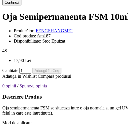
Continuă
Oja Semipermanenta FSM 10ml
Producător:
FENGSHANGMEI
Cod produs:
fsm187
Disponibilitate:
Stoc Epuizat
4
S
17,90 Lei
Cantitate
Adaugă în Coş
Adaugă in Wishlist
Compară produsul
0 opinii
/
Spune-ţi opinia
Descriere Produs
Oja semipermanenta FSM se situeaza intre o oja normala si un gel UV, e
felul in care este intretinuta).
Mod de aplicare: