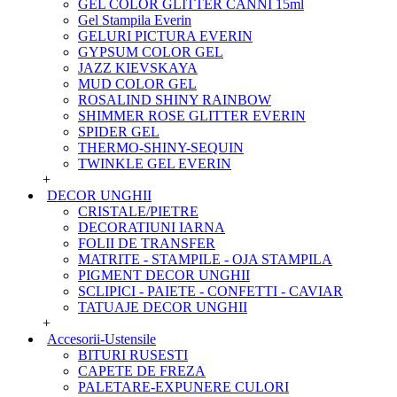
GEL COLOR GLITTER CANNI 15ml
Gel Stampila Everin
GELURI PICTURA EVERIN
GYPSUM COLOR GEL
JAZZ KIEVSKAYA
MUD COLOR GEL
ROSALIND SHINY RAINBOW
SHIMMER ROSE GLITTER EVERIN
SPIDER GEL
THERMO-SHINY-SEQUIN
TWINKLE GEL EVERIN
+
DECOR UNGHII
CRISTALE/PIETRE
DECORATIUNI IARNA
FOLII DE TRANSFER
MATRITE - STAMPILE - OJA STAMPILA
PIGMENT DECOR UNGHII
SCLIPICI - PAIETE - CONFETTI - CAVIAR
TATUAJE DECOR UNGHII
+
Accesorii-Ustensile
BITURI RUSESTI
CAPETE DE FREZA
PALETARE-EXPUNERE CULORI