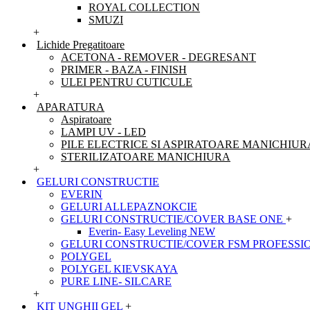
ROYAL COLLECTION
SMUZI
+
Lichide Pregatitoare
ACETONA - REMOVER - DEGRESANT
PRIMER - BAZA - FINISH
ULEI PENTRU CUTICULE
+
APARATURA
Aspiratoare
LAMPI UV - LED
PILE ELECTRICE SI ASPIRATOARE MANICHIUR
STERILIZATOARE MANICHIURA
+
GELURI CONSTRUCTIE
EVERIN
GELURI ALLEPAZNOKCIE
GELURI CONSTRUCTIE/COVER BASE ONE
+
Everin- Easy Leveling NEW
GELURI CONSTRUCTIE/COVER FSM PROFESSI
POLYGEL
POLYGEL KIEVSKAYA
PURE LINE- SILCARE
+
KIT UNGHII GEL
+