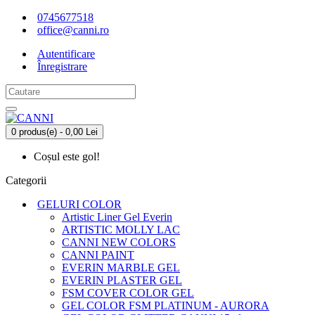
0745677518
office@canni.ro
Autentificare
Înregistrare
0 produs(e) - 0,00 Lei
Coșul este gol!
Categorii
GELURI COLOR
Artistic Liner Gel Everin
ARTISTIC MOLLY LAC
CANNI NEW COLORS
CANNI PAINT
EVERIN MARBLE GEL
EVERIN PLASTER GEL
FSM COVER COLOR GEL
GEL COLOR FSM PLATINUM - AURORA