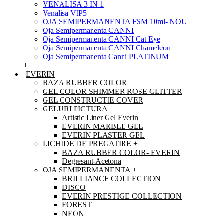
VENALISA 3 IN 1
Venalisa VIP5
OJA SEMIPERMANENTA FSM 10ml- NOU
Oja Semipermanenta CANNI
Oja Semipermanenta CANNI Cat Eye
Oja Semipermanenta CANNI Chameleon
Oja Semipermanenta Canni PLATINUM
+
EVERIN
BAZA RUBBER COLOR
GEL COLOR SHIMMER ROSE GLITTER
GEL CONSTRUCTIE COVER
GELURI PICTURA
+
Artistic Liner Gel Everin
EVERIN MARBLE GEL
EVERIN PLASTER GEL
LICHIDE DE PREGATIRE
+
BAZA RUBBER COLOR- EVERIN
Degresant-Acetona
OJA SEMIPERMANENTA
+
BRILLIANCE COLLECTION
DISCO
EVERIN PRESTIGE COLLECTION
FOREST
NEON