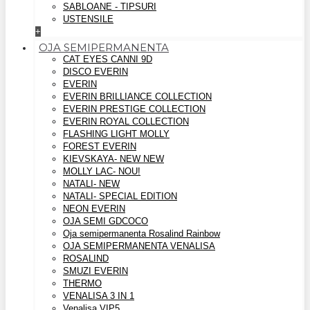
SABLOANE - TIPSURI
USTENSILE
+
OJA SEMIPERMANENTA
CAT EYES CANNI 9D
DISCO EVERIN
EVERIN
EVERIN BRILLIANCE COLLECTION
EVERIN PRESTIGE COLLECTION
EVERIN ROYAL COLLECTION
FLASHING LIGHT MOLLY
FOREST EVERIN
KIEVSKAYA- NEW NEW
MOLLY LAC- NOU!
NATALI- NEW
NATALI- SPECIAL EDITION
NEON EVERIN
OJA SEMI GDCOCO
Oja semipermanenta Rosalind Rainbow
OJA SEMIPERMANENTA VENALISA
ROSALIND
SMUZI EVERIN
THERMO
VENALISA 3 IN 1
Venalisa VIP5