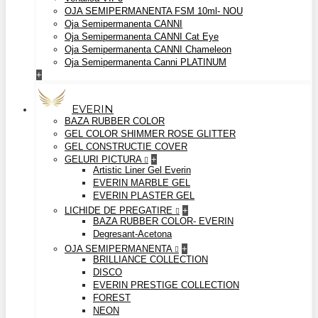
OJA SEMIPERMANENTA FSM 10ml- NOU
Oja Semipermanenta CANNI
Oja Semipermanenta CANNI Cat Eye
Oja Semipermanenta CANNI Chameleon
Oja Semipermanenta Canni PLATINUM
+
EVERIN
BAZA RUBBER COLOR
GEL COLOR SHIMMER ROSE GLITTER
GEL CONSTRUCTIE COVER
GELURI PICTURA
+
Artistic Liner Gel Everin
EVERIN MARBLE GEL
EVERIN PLASTER GEL
LICHIDE DE PREGATIRE
+
BAZA RUBBER COLOR- EVERIN
Degresant-Acetona
OJA SEMIPERMANENTA
+
BRILLIANCE COLLECTION
DISCO
EVERIN PRESTIGE COLLECTION
FOREST
NEON