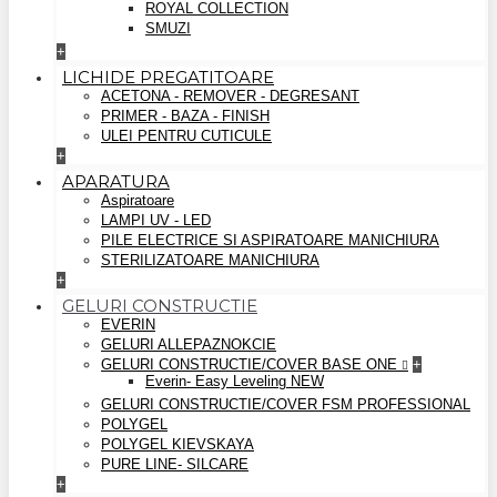
ROYAL COLLECTION
SMUZI
+
LICHIDE PREGATITOARE
ACETONA - REMOVER - DEGRESANT
PRIMER - BAZA - FINISH
ULEI PENTRU CUTICULE
+
APARATURA
Aspiratoare
LAMPI UV - LED
PILE ELECTRICE SI ASPIRATOARE MANICHIURA
STERILIZATOARE MANICHIURA
+
GELURI CONSTRUCTIE
EVERIN
GELURI ALLEPAZNOKCIE
GELURI CONSTRUCTIE/COVER BASE ONE
+
Everin- Easy Leveling NEW
GELURI CONSTRUCTIE/COVER FSM PROFESSIONAL
POLYGEL
POLYGEL KIEVSKAYA
PURE LINE- SILCARE
+