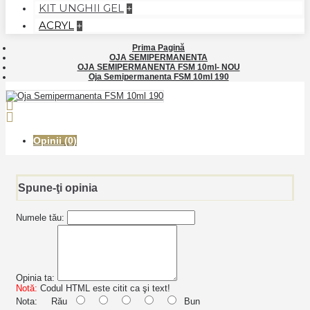
KIT UNGHII GEL
+
ACRYL
+
Prima Pagină
OJA SEMIPERMANENTA
OJA SEMIPERMANENTA FSM 10ml- NOU
Oja Semipermanenta FSM 10ml 190
Opinii (0)
Spune-ţi opinia
Numele tău:
Opinia ta:
Notă:
Codul HTML este citit ca şi text!
Nota:
Rău
Bun