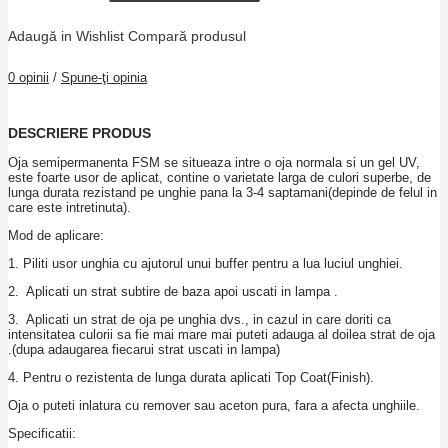
Adaugă in Wishlist
Compară produsul
0 opinii
/
Spune-ţi opinia
DESCRIERE PRODUS
Oja semipermanenta FSM se situeaza intre o oja normala si un gel UV,
este foarte usor de aplicat, contine o varietate larga de culori superbe, de
lunga durata rezistand pe unghie pana la 3-4 saptamani(depinde de felul in
care este intretinuta).
Mod de aplicare:
1. Piliti usor unghia cu ajutorul unui buffer pentru a lua luciul unghiei.
2. Aplicati un strat subtire de baza apoi uscati in lampa .
3. Aplicati un strat de oja pe unghia dvs., in cazul in care doriti ca
intensitatea culorii sa fie mai mare mai puteti adauga al doilea strat de oja
.(dupa adaugarea fiecarui strat uscati in lampa)
4. Pentru o rezistenta de lunga durata aplicati Top Coat(Finish).
Oja o puteti inlatura cu remover sau aceton pura, fara a afecta unghiile.
Specificatii: