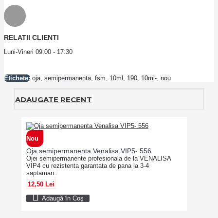
RELATII CLIENTI
Luni-Vineri 09:00 - 17:30
Etichete:
oja
,
semipermanenta
,
fsm
,
10ml
,
190
,
10ml-
,
nou
ADAUGATE RECENT
Nou
Oja semipermanenta Venalisa VIP5- 556
Ojei semipermanente profesionala de la VENALISA
VIP4 cu rezistenta garantata de pana la 3-4
saptaman..
12,50 Lei
Adaugă în Coş