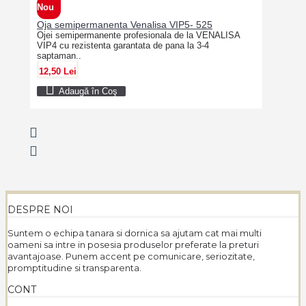
Nou
Oja semipermanenta Venalisa VIP5- 525
Ojei semipermanente profesionala de la VENALISA
VIP4 cu rezistenta garantata de pana la 3-4
saptaman..
12,50 Lei
Adaugă în Coş
DESPRE NOI
Suntem o echipa tanara si dornica sa ajutam cat mai multi
oameni sa intre in posesia produselor preferate la preturi
avantajoase. Punem accent pe comunicare, seriozitate,
promptitudine si transparenta.
CONT