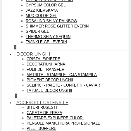
GYPSUM COLOR GEL
JAZZ KIEVSKAYA
MUD COLOR GEL
ROSALIND SHINY RAINBOW
SHIMMER ROSE GLITTER EVERIN
SPIDER GEL
THERMO-SHINY-SEQUIN
TWINKLE GEL EVERIN
+
DECOR UNGHII
CRISTALE/PIETRE
DECORATIUNI IARNA
FOLII DE TRANSFER
MATRITE - STAMPILE - OJA STAMPILA
PIGMENT DECOR UNGHII
SCLIPICI - PAIETE - CONFETTI - CAVIAR
TATUAJE DECOR UNGHII
+
ACCESORII-USTENSILE
BITURI RUSESTI
CAPETE DE FREZA
PALETARE-EXPUNERE CULORI
PENSULE MANICHIURA PROFESIONALE
PILE - BUFFERE