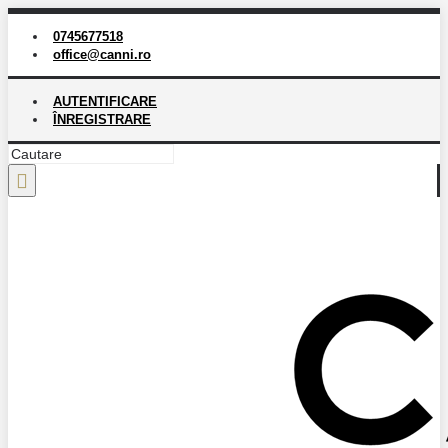
0745677518
office@canni.ro
AUTENTIFICARE
ÎNREGISTRARE