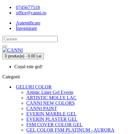
0745677518
office@canni.ro
Autentificare
Înregistrare
0 produs(e) - 0,00 Lei
Coșul este gol!
Categorii
GELURI COLOR
Artistic Liner Gel Everin
ARTISTIC MOLLY LAC
CANNI NEW COLORS
CANNI PAINT
EVERIN MARBLE GEL
EVERIN PLASTER GEL
FSM COVER COLOR GEL
GEL COLOR FSM PLATINUM - AURORA