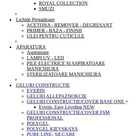
ROYAL COLLECTION
SMUZI
+
Lichide Pregatitoare
ACETONA - REMOVER - DEGRESANT
PRIMER - BAZA - FINISH
ULEI PENTRU CUTICULE
+
APARATURA
Aspiratoare
LAMPI UV - LED
PILE ELECTRICE SI ASPIRATOARE
MANICHIURA
STERILIZATOARE MANICHIURA
+
GELURI CONSTRUCTIE
EVERIN
GELURI ALLEPAZNOKCIE
GELURI CONSTRUCTIE/COVER BASE ONE
+
Everin- Easy Leveling NEW
GELURI CONSTRUCTIE/COVER FSM
PROFESSIONAL
POLYGEL
POLYGEL KIEVSKAYA
PURE LINE- SILCARE