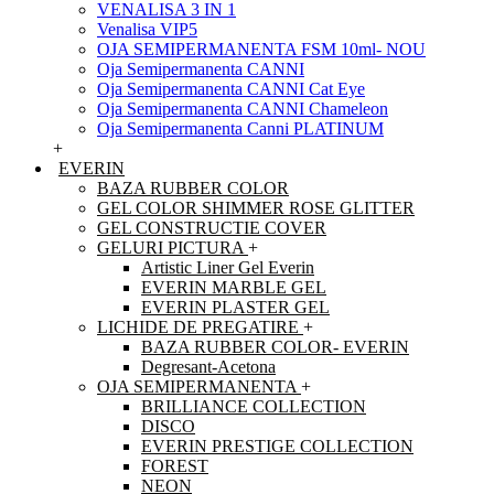
VENALISA 3 IN 1
Venalisa VIP5
OJA SEMIPERMANENTA FSM 10ml- NOU
Oja Semipermanenta CANNI
Oja Semipermanenta CANNI Cat Eye
Oja Semipermanenta CANNI Chameleon
Oja Semipermanenta Canni PLATINUM
+
EVERIN
BAZA RUBBER COLOR
GEL COLOR SHIMMER ROSE GLITTER
GEL CONSTRUCTIE COVER
GELURI PICTURA
+
Artistic Liner Gel Everin
EVERIN MARBLE GEL
EVERIN PLASTER GEL
LICHIDE DE PREGATIRE
+
BAZA RUBBER COLOR- EVERIN
Degresant-Acetona
OJA SEMIPERMANENTA
+
BRILLIANCE COLLECTION
DISCO
EVERIN PRESTIGE COLLECTION
FOREST
NEON