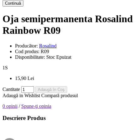
Continuă
Oja semipermanenta Rosalind
Rainbow R09
Producător:
Rosalind
Cod produs:
R09
Disponibilitate:
Stoc Epuizat
1
S
15,90 Lei
Cantitate
Adaugă în Coş
Adaugă in Wishlist
Compară produsul
0 opinii
/
Spune-ţi opinia
Descriere Produs