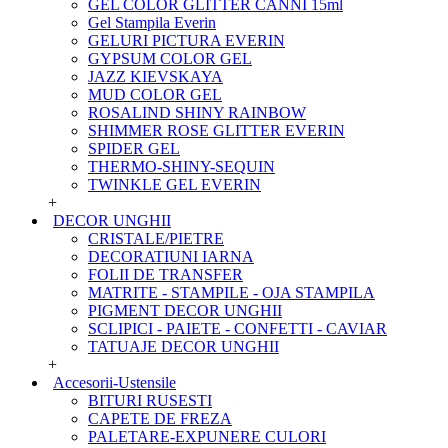
GEL COLOR GLITTER CANNI 15ml
Gel Stampila Everin
GELURI PICTURA EVERIN
GYPSUM COLOR GEL
JAZZ KIEVSKAYA
MUD COLOR GEL
ROSALIND SHINY RAINBOW
SHIMMER ROSE GLITTER EVERIN
SPIDER GEL
THERMO-SHINY-SEQUIN
TWINKLE GEL EVERIN
+
DECOR UNGHII
CRISTALE/PIETRE
DECORATIUNI IARNA
FOLII DE TRANSFER
MATRITE - STAMPILE - OJA STAMPILA
PIGMENT DECOR UNGHII
SCLIPICI - PAIETE - CONFETTI - CAVIAR
TATUAJE DECOR UNGHII
+
Accesorii-Ustensile
BITURI RUSESTI
CAPETE DE FREZA
PALETARE-EXPUNERE CULORI