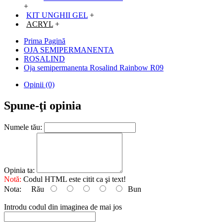
+
KIT UNGHII GEL
+
ACRYL
+
Prima Pagină
OJA SEMIPERMANENTA
ROSALIND
Oja semipermanenta Rosalind Rainbow R09
Opinii (0)
Spune-ţi opinia
Numele tău:
Opinia ta:
Notă:
Codul HTML este citit ca şi text!
Nota:
Rău
Bun
Introdu codul din imaginea de mai jos