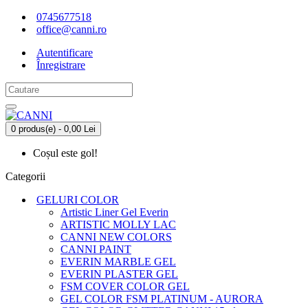
0745677518
office@canni.ro
Autentificare
Înregistrare
0 produs(e) - 0,00 Lei
Coșul este gol!
Categorii
GELURI COLOR
Artistic Liner Gel Everin
ARTISTIC MOLLY LAC
CANNI NEW COLORS
CANNI PAINT
EVERIN MARBLE GEL
EVERIN PLASTER GEL
FSM COVER COLOR GEL
GEL COLOR FSM PLATINUM - AURORA