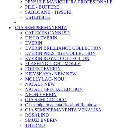
PENSULE MANICHIURA PROFESIONALE
PILE - BUFFERE
SABLOANE - TIPSURI
USTENSILE
+
OJA SEMIPERMANENTA
CAT EYES CANNI 9D
DISCO EVERIN
EVERIN
EVERIN BRILLIANCE COLLECTION
EVERIN PRESTIGE COLLECTION
EVERIN ROYAL COLLECTION
FLASHING LIGHT MOLLY
FOREST EVERIN
KIEVSKAYA- NEW NEW
MOLLY LAC- NOU!
NATALI- NEW
NATALI- SPECIAL EDITION
NEON EVERIN
OJA SEMI GDCOCO
Oja semipermanenta Rosalind Rainbow
OJA SEMIPERMANENTA VENALISA
ROSALIND
SMUZI EVERIN
THERMO