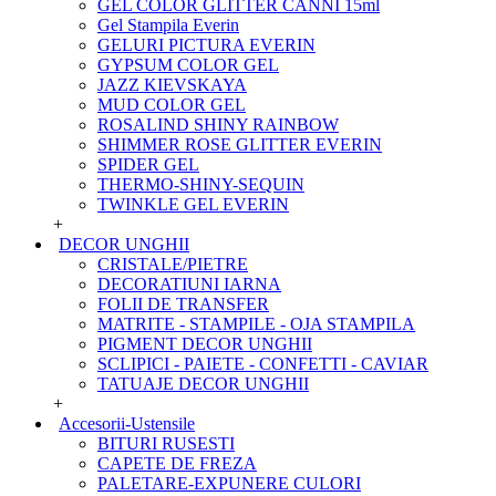
GEL COLOR GLITTER CANNI 15ml
Gel Stampila Everin
GELURI PICTURA EVERIN
GYPSUM COLOR GEL
JAZZ KIEVSKAYA
MUD COLOR GEL
ROSALIND SHINY RAINBOW
SHIMMER ROSE GLITTER EVERIN
SPIDER GEL
THERMO-SHINY-SEQUIN
TWINKLE GEL EVERIN
+
DECOR UNGHII
CRISTALE/PIETRE
DECORATIUNI IARNA
FOLII DE TRANSFER
MATRITE - STAMPILE - OJA STAMPILA
PIGMENT DECOR UNGHII
SCLIPICI - PAIETE - CONFETTI - CAVIAR
TATUAJE DECOR UNGHII
+
Accesorii-Ustensile
BITURI RUSESTI
CAPETE DE FREZA
PALETARE-EXPUNERE CULORI