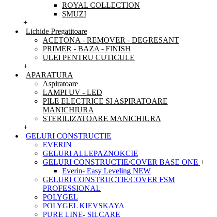
ROYAL COLLECTION
SMUZI
+
Lichide Pregatitoare
ACETONA - REMOVER - DEGRESANT
PRIMER - BAZA - FINISH
ULEI PENTRU CUTICULE
+
APARATURA
Aspiratoare
LAMPI UV - LED
PILE ELECTRICE SI ASPIRATOARE
MANICHIURA
STERILIZATOARE MANICHIURA
+
GELURI CONSTRUCTIE
EVERIN
GELURI ALLEPAZNOKCIE
GELURI CONSTRUCTIE/COVER BASE ONE
+
Everin- Easy Leveling NEW
GELURI CONSTRUCTIE/COVER FSM
PROFESSIONAL
POLYGEL
POLYGEL KIEVSKAYA
PURE LINE- SILCARE