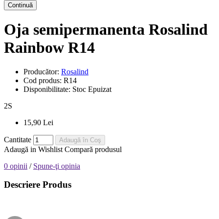
Continuă
Oja semipermanenta Rosalind
Rainbow R14
Producător:
Rosalind
Cod produs:
R14
Disponibilitate:
Stoc Epuizat
2
S
15,90 Lei
Cantitate
Adaugă în Coş
Adaugă in Wishlist
Compară produsul
0 opinii
/
Spune-ţi opinia
Descriere Produs