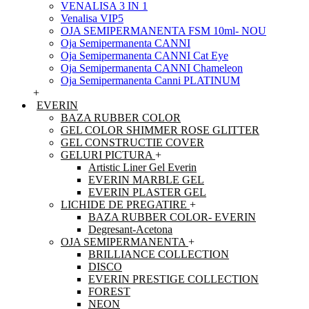
VENALISA 3 IN 1
Venalisa VIP5
OJA SEMIPERMANENTA FSM 10ml- NOU
Oja Semipermanenta CANNI
Oja Semipermanenta CANNI Cat Eye
Oja Semipermanenta CANNI Chameleon
Oja Semipermanenta Canni PLATINUM
+
EVERIN
BAZA RUBBER COLOR
GEL COLOR SHIMMER ROSE GLITTER
GEL CONSTRUCTIE COVER
GELURI PICTURA
+
Artistic Liner Gel Everin
EVERIN MARBLE GEL
EVERIN PLASTER GEL
LICHIDE DE PREGATIRE
+
BAZA RUBBER COLOR- EVERIN
Degresant-Acetona
OJA SEMIPERMANENTA
+
BRILLIANCE COLLECTION
DISCO
EVERIN PRESTIGE COLLECTION
FOREST
NEON