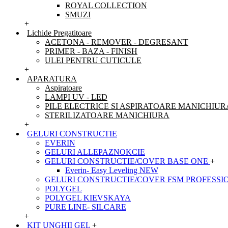
ROYAL COLLECTION
SMUZI
+
Lichide Pregatitoare
ACETONA - REMOVER - DEGRESANT
PRIMER - BAZA - FINISH
ULEI PENTRU CUTICULE
+
APARATURA
Aspiratoare
LAMPI UV - LED
PILE ELECTRICE SI ASPIRATOARE MANICHIUR
STERILIZATOARE MANICHIURA
+
GELURI CONSTRUCTIE
EVERIN
GELURI ALLEPAZNOKCIE
GELURI CONSTRUCTIE/COVER BASE ONE
+
Everin- Easy Leveling NEW
GELURI CONSTRUCTIE/COVER FSM PROFESSI
POLYGEL
POLYGEL KIEVSKAYA
PURE LINE- SILCARE
+
KIT UNGHII GEL
+