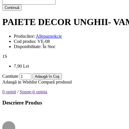
Continuă
PAIETE DECOR UNGHII- VA
Producător:
Allepaznokcie
Cod produs:
VE-08
Disponibilitate:
În Stoc
1
S
7,90 Lei
Cantitate
Adaugă în Coş
Adaugă in Wishlist
Compară produsul
0 opinii
/
Spune-ţi opinia
Descriere Produs