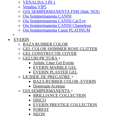
VENALISA 3 IN 1
Venalisa VIP5
OJA SEMIPERMANENTA FSM 10ml- NOU
Oja Semipermanenta CANNI
Oja Semipermanenta CANNI Cat Eye
Oja Semipermanenta CANNI Chameleon
Oja Semipermanenta Canni PLATINUM
+
EVERIN
BAZA RUBBER COLOR
GEL COLOR SHIMMER ROSE GLITTER
GEL CONSTRUCTIE COVER
GELURI PICTURA
+
Artistic Liner Gel Everin
EVERIN MARBLE GEL
EVERIN PLASTER GEL
LICHIDE DE PREGATIRE
+
BAZA RUBBER COLOR- EVERIN
Degresant-Acetona
OJA SEMIPERMANENTA
+
BRILLIANCE COLLECTION
DISCO
EVERIN PRESTIGE COLLECTION
FOREST
NEON