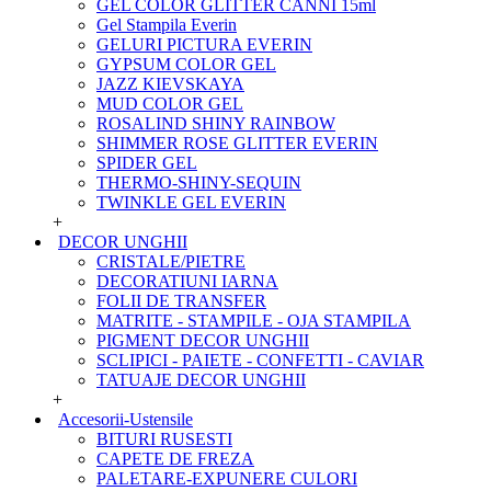
GEL COLOR GLITTER CANNI 15ml
Gel Stampila Everin
GELURI PICTURA EVERIN
GYPSUM COLOR GEL
JAZZ KIEVSKAYA
MUD COLOR GEL
ROSALIND SHINY RAINBOW
SHIMMER ROSE GLITTER EVERIN
SPIDER GEL
THERMO-SHINY-SEQUIN
TWINKLE GEL EVERIN
+
DECOR UNGHII
CRISTALE/PIETRE
DECORATIUNI IARNA
FOLII DE TRANSFER
MATRITE - STAMPILE - OJA STAMPILA
PIGMENT DECOR UNGHII
SCLIPICI - PAIETE - CONFETTI - CAVIAR
TATUAJE DECOR UNGHII
+
Accesorii-Ustensile
BITURI RUSESTI
CAPETE DE FREZA
PALETARE-EXPUNERE CULORI