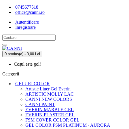
0745677518
office@canni.ro
Autentificare
Înregistrare
0 produs(e) - 0,00 Lei
Coșul este gol!
Categorii
GELURI COLOR
Artistic Liner Gel Everin
ARTISTIC MOLLY LAC
CANNI NEW COLORS
CANNI PAINT
EVERIN MARBLE GEL
EVERIN PLASTER GEL
FSM COVER COLOR GEL
GEL COLOR FSM PLATINUM - AURORA