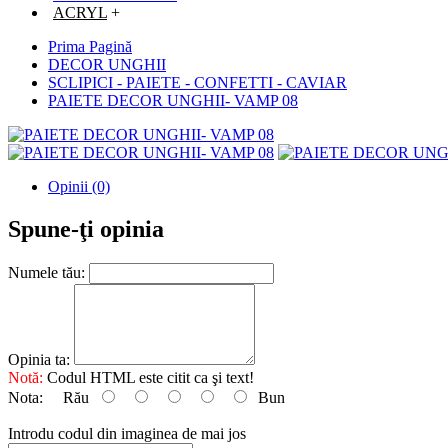
ACRYL
+
Prima Pagină
DECOR UNGHII
SCLIPICI - PAIETE - CONFETTI - CAVIAR
PAIETE DECOR UNGHII- VAMP 08
Opinii (0)
Spune-ţi opinia
Numele tău:
Opinia ta:
Notă:
Codul HTML este citit ca şi text!
Nota:
Rău
Bun
Introdu codul din imaginea de mai jos