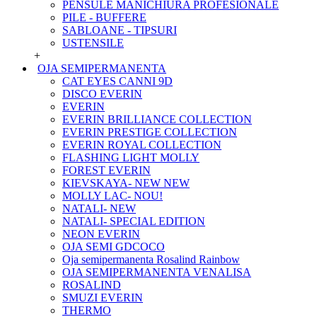
PENSULE MANICHIURA PROFESIONALE
PILE - BUFFERE
SABLOANE - TIPSURI
USTENSILE
+
OJA SEMIPERMANENTA
CAT EYES CANNI 9D
DISCO EVERIN
EVERIN
EVERIN BRILLIANCE COLLECTION
EVERIN PRESTIGE COLLECTION
EVERIN ROYAL COLLECTION
FLASHING LIGHT MOLLY
FOREST EVERIN
KIEVSKAYA- NEW NEW
MOLLY LAC- NOU!
NATALI- NEW
NATALI- SPECIAL EDITION
NEON EVERIN
OJA SEMI GDCOCO
Oja semipermanenta Rosalind Rainbow
OJA SEMIPERMANENTA VENALISA
ROSALIND
SMUZI EVERIN
THERMO