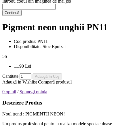
Introdu codul din imaginea de mai jos
Continuă
Pigment neon unghii PN11
Cod produs:
PN11
Disponibilitate:
Stoc Epuizat
5
S
11,90 Lei
Cantitate
Adaugă în Coş
Adaugă in Wishlist
Compară produsul
0 opinii
/
Spune-ţi opinia
Descriere Produs
Noul trend : PIGMENTII NEON!
Un produs profesional pentru a realiza modele spectaculoase.