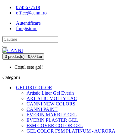
0745677518
office@canni.ro
Autentificare
Înregistrare
0 produs(e) - 0,00 Lei
Coșul este gol!
Categorii
GELURI COLOR
Artistic Liner Gel Everin
ARTISTIC MOLLY LAC
CANNI NEW COLORS
CANNI PAINT
EVERIN MARBLE GEL
EVERIN PLASTER GEL
FSM COVER COLOR GEL
GEL COLOR FSM PLATINUM - AURORA