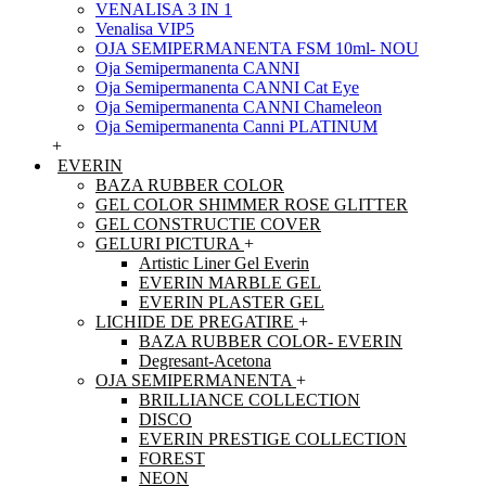
VENALISA 3 IN 1
Venalisa VIP5
OJA SEMIPERMANENTA FSM 10ml- NOU
Oja Semipermanenta CANNI
Oja Semipermanenta CANNI Cat Eye
Oja Semipermanenta CANNI Chameleon
Oja Semipermanenta Canni PLATINUM
+
EVERIN
BAZA RUBBER COLOR
GEL COLOR SHIMMER ROSE GLITTER
GEL CONSTRUCTIE COVER
GELURI PICTURA
+
Artistic Liner Gel Everin
EVERIN MARBLE GEL
EVERIN PLASTER GEL
LICHIDE DE PREGATIRE
+
BAZA RUBBER COLOR- EVERIN
Degresant-Acetona
OJA SEMIPERMANENTA
+
BRILLIANCE COLLECTION
DISCO
EVERIN PRESTIGE COLLECTION
FOREST
NEON