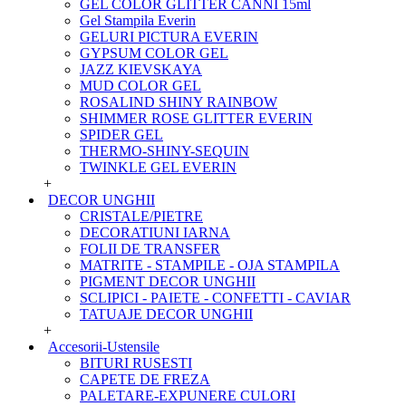
GEL COLOR GLITTER CANNI 15ml
Gel Stampila Everin
GELURI PICTURA EVERIN
GYPSUM COLOR GEL
JAZZ KIEVSKAYA
MUD COLOR GEL
ROSALIND SHINY RAINBOW
SHIMMER ROSE GLITTER EVERIN
SPIDER GEL
THERMO-SHINY-SEQUIN
TWINKLE GEL EVERIN
+
DECOR UNGHII
CRISTALE/PIETRE
DECORATIUNI IARNA
FOLII DE TRANSFER
MATRITE - STAMPILE - OJA STAMPILA
PIGMENT DECOR UNGHII
SCLIPICI - PAIETE - CONFETTI - CAVIAR
TATUAJE DECOR UNGHII
+
Accesorii-Ustensile
BITURI RUSESTI
CAPETE DE FREZA
PALETARE-EXPUNERE CULORI