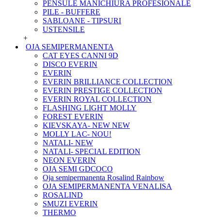
PENSULE MANICHIURA PROFESIONALE
PILE - BUFFERE
SABLOANE - TIPSURI
USTENSILE
+
OJA SEMIPERMANENTA
CAT EYES CANNI 9D
DISCO EVERIN
EVERIN
EVERIN BRILLIANCE COLLECTION
EVERIN PRESTIGE COLLECTION
EVERIN ROYAL COLLECTION
FLASHING LIGHT MOLLY
FOREST EVERIN
KIEVSKAYA- NEW NEW
MOLLY LAC- NOU!
NATALI- NEW
NATALI- SPECIAL EDITION
NEON EVERIN
OJA SEMI GDCOCO
Oja semipermanenta Rosalind Rainbow
OJA SEMIPERMANENTA VENALISA
ROSALIND
SMUZI EVERIN
THERMO