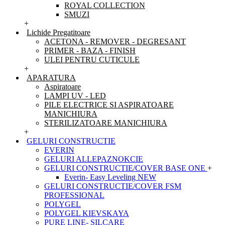
ROYAL COLLECTION
SMUZI
+
Lichide Pregatitoare
ACETONA - REMOVER - DEGRESANT
PRIMER - BAZA - FINISH
ULEI PENTRU CUTICULE
+
APARATURA
Aspiratoare
LAMPI UV - LED
PILE ELECTRICE SI ASPIRATOARE
MANICHIURA
STERILIZATOARE MANICHIURA
+
GELURI CONSTRUCTIE
EVERIN
GELURI ALLEPAZNOKCIE
GELURI CONSTRUCTIE/COVER BASE ONE
+
Everin- Easy Leveling NEW
GELURI CONSTRUCTIE/COVER FSM
PROFESSIONAL
POLYGEL
POLYGEL KIEVSKAYA
PURE LINE- SILCARE