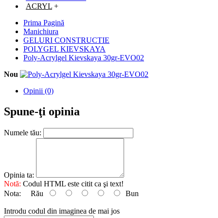
ACRYL
+
Prima Pagină
Manichiura
GELURI CONSTRUCTIE
POLYGEL KIEVSKAYA
Poly-Acrylgel Kievskaya 30gr-EVO02
Nou
Opinii (0)
Spune-ţi opinia
Numele tău:
Opinia ta:
Notă:
Codul HTML este citit ca şi text!
Nota:
Rău
Bun
Introdu codul din imaginea de mai jos