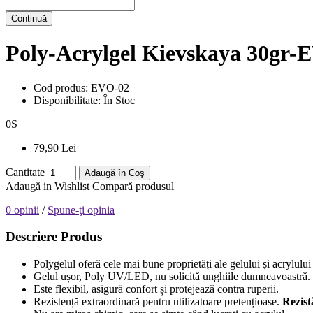
Continuă
Poly-Acrylgel Kievskaya 30gr
Cod produs:
EVO-02
Disponibilitate:
În Stoc
0
S
79,90 Lei
Cantitate
Adaugă în Coş
Adaugă in Wishlist
Compară produsul
0 opinii
/
Spune-ţi opinia
Descriere Produs
Polygelul oferă cele mai bune proprietăți ale gelului și acrylulu
Gelul ușor, Poly UV/LED, nu solicită unghiile dumneavoastră.
Este flexibil, asigură confort și protejează contra ruperii.
Rezistență extraordinară pentru utilizatoare pretențioase.
Rezist