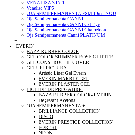
VENALISA 3 IN 1
Venalisa VIP5
OJA SEMIPERMANENTA FSM 10ml- NOU
Oja Semipermanenta CANNI
Oja Semipermanenta CANNI Cat Eye
Oja Semipermanenta CANNI Chameleon
Oja Semipermanenta Canni PLATINUM
+
EVERIN
BAZA RUBBER COLOR
GEL COLOR SHIMMER ROSE GLITTER
GEL CONSTRUCTIE COVER
GELURI PICTURA
+
Artistic Liner Gel Everin
EVERIN MARBLE GEL
EVERIN PLASTER GEL
LICHIDE DE PREGATIRE
+
BAZA RUBBER COLOR- EVERIN
Degresant-Acetona
OJA SEMIPERMANENTA
+
BRILLIANCE COLLECTION
DISCO
EVERIN PRESTIGE COLLECTION
FOREST
NEON