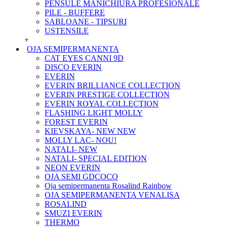
PENSULE MANICHIURA PROFESIONALE
PILE - BUFFERE
SABLOANE - TIPSURI
USTENSILE
+
OJA SEMIPERMANENTA
CAT EYES CANNI 9D
DISCO EVERIN
EVERIN
EVERIN BRILLIANCE COLLECTION
EVERIN PRESTIGE COLLECTION
EVERIN ROYAL COLLECTION
FLASHING LIGHT MOLLY
FOREST EVERIN
KIEVSKAYA- NEW NEW
MOLLY LAC- NOU!
NATALI- NEW
NATALI- SPECIAL EDITION
NEON EVERIN
OJA SEMI GDCOCO
Oja semipermanenta Rosalind Rainbow
OJA SEMIPERMANENTA VENALISA
ROSALIND
SMUZI EVERIN
THERMO