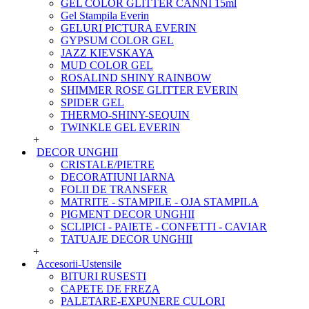
GEL COLOR GLITTER CANNI 15ml
Gel Stampila Everin
GELURI PICTURA EVERIN
GYPSUM COLOR GEL
JAZZ KIEVSKAYA
MUD COLOR GEL
ROSALIND SHINY RAINBOW
SHIMMER ROSE GLITTER EVERIN
SPIDER GEL
THERMO-SHINY-SEQUIN
TWINKLE GEL EVERIN
+
DECOR UNGHII
CRISTALE/PIETRE
DECORATIUNI IARNA
FOLII DE TRANSFER
MATRITE - STAMPILE - OJA STAMPILA
PIGMENT DECOR UNGHII
SCLIPICI - PAIETE - CONFETTI - CAVIAR
TATUAJE DECOR UNGHII
+
Accesorii-Ustensile
BITURI RUSESTI
CAPETE DE FREZA
PALETARE-EXPUNERE CULORI