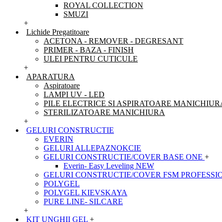
ROYAL COLLECTION
SMUZI
+
Lichide Pregatitoare
ACETONA - REMOVER - DEGRESANT
PRIMER - BAZA - FINISH
ULEI PENTRU CUTICULE
+
APARATURA
Aspiratoare
LAMPI UV - LED
PILE ELECTRICE SI ASPIRATOARE MANICHIUR
STERILIZATOARE MANICHIURA
+
GELURI CONSTRUCTIE
EVERIN
GELURI ALLEPAZNOKCIE
GELURI CONSTRUCTIE/COVER BASE ONE
+
Everin- Easy Leveling NEW
GELURI CONSTRUCTIE/COVER FSM PROFESSI
POLYGEL
POLYGEL KIEVSKAYA
PURE LINE- SILCARE
+
KIT UNGHII GEL
+