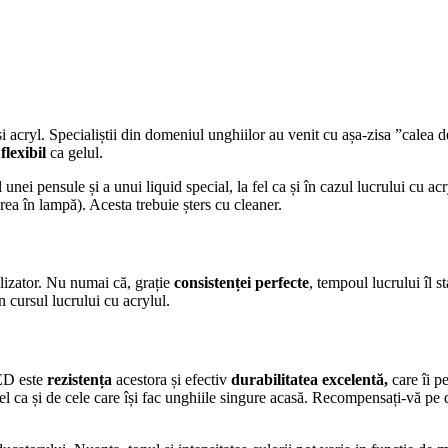
cryl. Specialiștii din domeniul unghiilor au venit cu așa-zisa ”calea de
e
flexibil
ca gelul.
unei pensule și a unui liquid special, la fel ca și în cazul lucrului cu ac
rea în lampă). Acesta trebuie șters cu cleaner.
lizator. Nu numai că, grație
consistenței perfecte
, tempoul lucrului îl s
 cursul lucrului cu acrylul.
LED este
rezistența
acestora și efectiv
durabilitatea excelentă,
care îi p
 fel ca și de cele care își fac unghiile singure acasă. Recompensați-vă