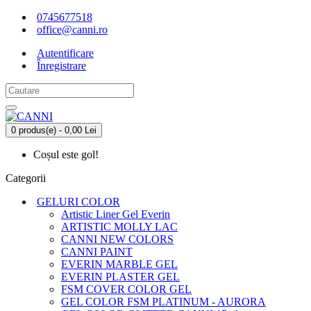
0745677518
office@canni.ro
Autentificare
Înregistrare
0 produs(e) - 0,00 Lei
Coșul este gol!
Categorii
GELURI COLOR
Artistic Liner Gel Everin
ARTISTIC MOLLY LAC
CANNI NEW COLORS
CANNI PAINT
EVERIN MARBLE GEL
EVERIN PLASTER GEL
FSM COVER COLOR GEL
GEL COLOR FSM PLATINUM - AURORA