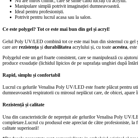
Nu are miros chimic, care se simte când lucrați cu acrylul.
Manipulare simplă potrivit imaginației dumneavoastră.
Ideal pentru profesioniști.
Potrivit pentru lucrul acasa sau la salon.
Ce este polygel? Tot ce este mai bun din gel și acryl!
Gelul Poly UV/LED combină tot ce este mai bun din sistemul cu gel și a
care are
rezistența
și
durabilitatea
acrylului și, cu toate
acestea
, est
Polygelul este un gel foarte consistent, care se manipulează cu ajutorul 
produce exsudație (lichidul lipicios de pe suprafața unghiei după întări
Rapid, simplu și confortabil
Lucrul cu gelurile Venalisa Poly UV/LED este foarte plăcut pentru uti
dumneavoastră respiratorii cu mirosul neplăcut care, de obicei, apare în
Rezistență și calitate
Una din caracteristicile de neprețuit ale gelurilor Venalisa Poly UV/
completare.Lucrul cu produsul este apreciat de către profesioniste, la
calitate superioară!