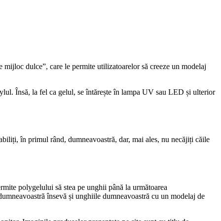
 mijloc dulce”, care le permite utilizatoarelor să creeze un modelaj
rylul. Însă, la fel ca gelul, se întărește în lampa UV sau LED și ulterior
tabiliți, în primul rând, dumneavoastră, dar, mai ales, nu necăjiți căile
ermite polygelului să stea pe unghii până la următoarea
 pe dumneavoastră însevă și unghiile dumneavoastră cu un modelaj de