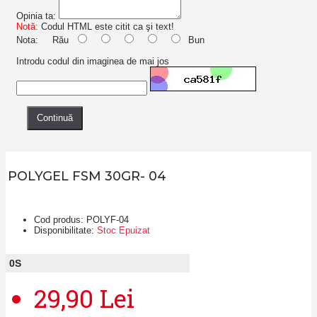
Opinia ta:
Notă:
Codul HTML este citit ca şi text!
Nota:
Rău
Bun
Introdu codul din imaginea de mai jos
Continuă
POLYGEL FSM 30GR- 04
Cod produs:
POLYF-04
Disponibilitate:
Stoc Epuizat
0
S
29,90 Lei