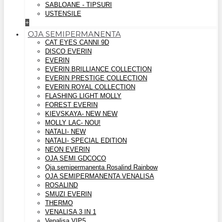
SABLOANE - TIPSURI
USTENSILE
+
OJA SEMIPERMANENTA
CAT EYES CANNI 9D
DISCO EVERIN
EVERIN
EVERIN BRILLIANCE COLLECTION
EVERIN PRESTIGE COLLECTION
EVERIN ROYAL COLLECTION
FLASHING LIGHT MOLLY
FOREST EVERIN
KIEVSKAYA- NEW NEW
MOLLY LAC- NOU!
NATALI- NEW
NATALI- SPECIAL EDITION
NEON EVERIN
OJA SEMI GDCOCO
Oja semipermanenta Rosalind Rainbow
OJA SEMIPERMANENTA VENALISA
ROSALIND
SMUZI EVERIN
THERMO
VENALISA 3 IN 1
Venalisa VIP5