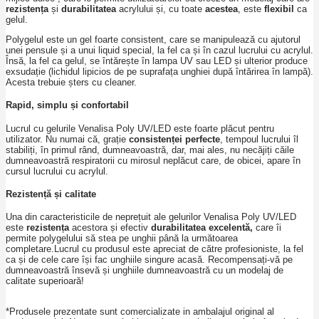
rezistența
și
durabilitatea
acrylului și, cu toate
acestea
, este
flexibil
ca
gelul.
Polygelul este un gel foarte consistent, care se manipulează cu ajutorul
unei pensule și a unui liquid special, la fel ca și în cazul lucrului cu acrylul.
Însă, la fel ca gelul, se întărește în lampa UV sau LED și ulterior produce
exsudație (lichidul lipicios de pe suprafața unghiei după întărirea în lampă).
Acesta trebuie șters cu cleaner.
Rapid, simplu și confortabil
Lucrul cu gelurile Venalisa Poly UV/LED este foarte plăcut pentru
utilizator. Nu numai că, grație
consistenței perfecte
, tempoul lucrului îl
stabiliți, în primul rând, dumneavoastră, dar, mai ales, nu necăjiți căile
dumneavoastră respiratorii cu mirosul neplăcut care, de obicei, apare în
cursul lucrului cu acrylul.
Rezistență și calitate
Una din caracteristicile de neprețuit ale gelurilor Venalisa Poly UV/LED
este
rezistența
acestora și efectiv
durabilitatea excelentă,
care îi
permite polygelului să stea pe unghii până la următoarea
completare.Lucrul cu produsul este apreciat de către profesioniste, la fel
ca și de cele care își fac unghiile singure acasă. Recompensați-vă pe
dumneavoastră însevă și unghiile dumneavoastră cu un modelaj de
calitate superioară!
*Produsele prezentate sunt comercializate in ambalajul original al