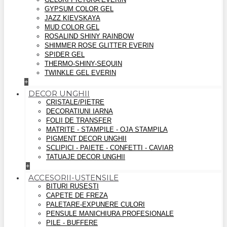
GYPSUM COLOR GEL
JAZZ KIEVSKAYA
MUD COLOR GEL
ROSALIND SHINY RAINBOW
SHIMMER ROSE GLITTER EVERIN
SPIDER GEL
THERMO-SHINY-SEQUIN
TWINKLE GEL EVERIN
+
DECOR UNGHII
CRISTALE/PIETRE
DECORATIUNI IARNA
FOLII DE TRANSFER
MATRITE - STAMPILE - OJA STAMPILA
PIGMENT DECOR UNGHII
SCLIPICI - PAIETE - CONFETTI - CAVIAR
TATUAJE DECOR UNGHII
+
ACCESORII-USTENSILE
BITURI RUSESTI
CAPETE DE FREZA
PALETARE-EXPUNERE CULORI
PENSULE MANICHIURA PROFESIONALE
PILE - BUFFERE