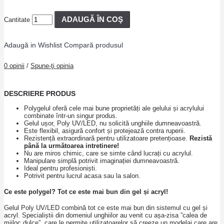
ADAUGĂ ÎN COŞ
Cantitate
Adaugă in Wishlist
Compară produsul
0 opinii
/
Spune-ţi opinia
DESCRIERE PRODUS
Polygelul oferă cele mai bune proprietăți ale gelului și acrylului
combinate într-un singur produs.
Gelul ușor, Poly UV/LED, nu solicită unghiile dumneavoastră.
Este flexibil, asigură confort și protejează contra ruperii.
Rezistență extraordinară pentru utilizatoare pretențioase.
Rezistă
până la următoarea intretinere!
Nu are miros chimic, care se simte când lucrați cu acrylul.
Manipulare simplă potrivit imaginației dumneavoastră.
Ideal pentru profesioniști.
Potrivit pentru lucrul acasa sau la salon.
Ce este polygel? Tot ce este mai bun din gel și acryl!
Gelul Poly UV/LED combină tot ce este mai bun din sistemul cu gel și
acryl. Specialiștii din domeniul unghiilor au venit cu așa-zisa ”calea de
mijloc dulce”, care le permite utilizatoarelor să creeze un modelaj care are