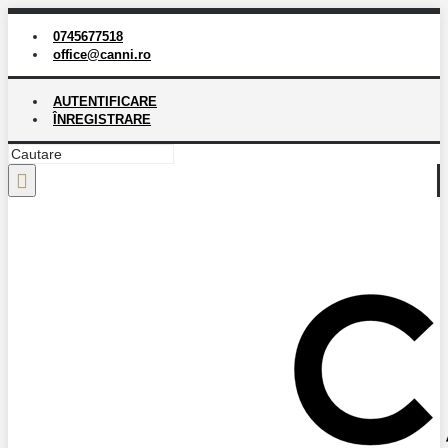
0745677518
office@canni.ro
AUTENTIFICARE
ÎNREGISTRARE