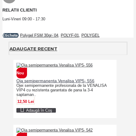
RELATII CLIENTI
Luni-Vineri 09:00 - 17:30
Etichete:
Polygel FSM 30gr- 04
,
POLYF-01
,
POLYGEL
ADAUGATE RECENT
Nou
Oja semipermanenta Venalisa VIP5- 556
Ojei semipermanente profesionala de la VENALISA
VIP4 cu rezistenta garantata de pana la 3-4
saptaman..
12,50 Lei
Adaugă în Coş