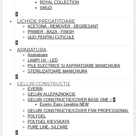
ROYAL COLLECTION
SMUZI
+
LICHIDE PREGATITOARE
ACETONA - REMOVER - DEGRESANT
PRIMER - BAZA - FINISH
ULEI PENTRU CUTICULE
+
APARATURA
Aspiratoare
LAMPI UV - LED
PILE ELECTRICE SI ASPIRATOARE MANICHIURA
STERILIZATOARE MANICHIURA
+
GELURI CONSTRUCTIE
EVERIN
GELURI ALLEPAZNOKCIE
GELURI CONSTRUCTIE/COVER BASE ONE
+
Everin- Easy Leveling NEW
GELURI CONSTRUCTIE/COVER FSM PROFESSIONAL
POLYGEL
POLYGEL KIEVSKAYA
PURE LINE- SILCARE
+