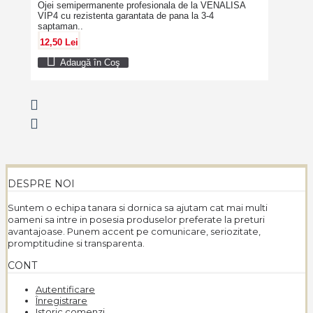
Ojei semipermanente profesionala de la VENALISA
VIP4 cu rezistenta garantata de pana la 3-4
saptaman..
12,50 Lei
Adaugă în Coş
DESPRE NOI
Suntem o echipa tanara si dornica sa ajutam cat mai multi
oameni sa intre in posesia produselor preferate la preturi
avantajoase. Punem accent pe comunicare, seriozitate,
promptitudine si transparenta.
CONT
Autentificare
Înregistrare
Istoric comenzi