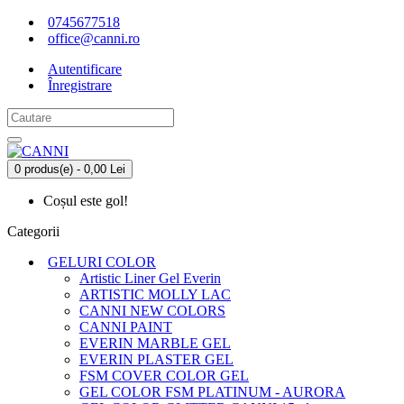
0745677518
office@canni.ro
Autentificare
Înregistrare
0 produs(e) - 0,00 Lei
Coșul este gol!
Categorii
GELURI COLOR
Artistic Liner Gel Everin
ARTISTIC MOLLY LAC
CANNI NEW COLORS
CANNI PAINT
EVERIN MARBLE GEL
EVERIN PLASTER GEL
FSM COVER COLOR GEL
GEL COLOR FSM PLATINUM - AURORA