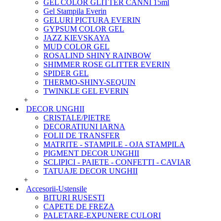
GEL COLOR GLITTER CANNI 15ml
Gel Stampila Everin
GELURI PICTURA EVERIN
GYPSUM COLOR GEL
JAZZ KIEVSKAYA
MUD COLOR GEL
ROSALIND SHINY RAINBOW
SHIMMER ROSE GLITTER EVERIN
SPIDER GEL
THERMO-SHINY-SEQUIN
TWINKLE GEL EVERIN
+
DECOR UNGHII
CRISTALE/PIETRE
DECORATIUNI IARNA
FOLII DE TRANSFER
MATRITE - STAMPILE - OJA STAMPILA
PIGMENT DECOR UNGHII
SCLIPICI - PAIETE - CONFETTI - CAVIAR
TATUAJE DECOR UNGHII
+
Accesorii-Ustensile
BITURI RUSESTI
CAPETE DE FREZA
PALETARE-EXPUNERE CULORI