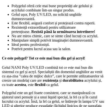
Polygelul oferă cele mai bune proprietăți ale gelului și
acrylului combinate într-un singur produs.
Gelul ușor, Poly UV/LED, nu solicită unghiile
dumneavoastră.
Este flexibil, asigură confort și protejează contra ruperii.
Rezistență extraordinară pentru utilizatoare
pretențioase.
Rezistă până la următoarea intretinere!
Nu are miros chimic, care se simte când lucrați cu acrylul.
Manipulare simplă potrivit imaginației dumneavoastră.
Ideal pentru profesioniști.
Potrivit pentru lucrul acasa sau la salon.
Ce este polygel? Tot ce este mai bun din gel și acryl!
Gelul NANI Poly UV/LED combină tot ce este mai bun din
sistemul cu gel și acryl. Specialiștii din domeniul unghiilor au venit
cu așa-zisa ”calea de mijloc dulce”, care le permite utilizatoarelor să
creeze un modelaj care are
rezistența
și
durabilitatea
acrylului și,
cu toate
acestea
, este
flexibil
ca gelul.
Polygelul este un gel foarte consistent, care se manipulează cu
ajutorul unei pensule și a unui liquid special, la fel ca și în cazul
lucrului cu acrylul. Însă, la fel ca gelul, se întărește în lampa UV sau
LED și ulterior produce exsudație (lichidul lipicios de pe suprafața