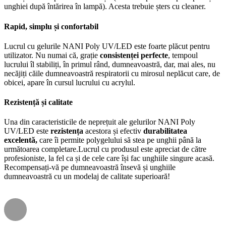
unghiei după întărirea în lampă). Acesta trebuie șters cu cleaner.
Rapid, simplu și confortabil
Lucrul cu gelurile NANI Poly UV/LED este foarte plăcut pentru
utilizator. Nu numai că, grație
consistenței perfecte
, tempoul
lucrului îl stabiliți, în primul rând, dumneavoastră, dar, mai ales, nu
necăjiți căile dumneavoastră respiratorii cu mirosul neplăcut care, de
obicei, apare în cursul lucrului cu acrylul.
Rezistență și calitate
Una din caracteristicile de neprețuit ale gelurilor NANI Poly
UV/LED este
rezistența
acestora și efectiv
durabilitatea
excelentă,
care îi permite polygelului să stea pe unghii până la
următoarea completare.Lucrul cu produsul este apreciat de către
profesioniste, la fel ca și de cele care își fac unghiile singure acasă.
Recompensați-vă pe dumneavoastră însevă și unghiile
dumneavoastră cu un modelaj de calitate superioară!