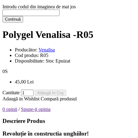
Introdu codul din imaginea de mai jos
Continuă
Polygel Venalisa -R05
Producător:
Venalisa
Cod produs:
R05
Disponibilitate:
Stoc Epuizat
0
S
45,00 Lei
Cantitate
Adaugă în Coş
Adaugă in Wishlist
Compară produsul
0 opinii
/
Spune-ţi opinia
Descriere Produs
Revoluție în constructia unghiilor!