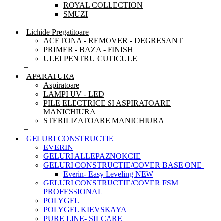
ROYAL COLLECTION
SMUZI
+
Lichide Pregatitoare
ACETONA - REMOVER - DEGRESANT
PRIMER - BAZA - FINISH
ULEI PENTRU CUTICULE
+
APARATURA
Aspiratoare
LAMPI UV - LED
PILE ELECTRICE SI ASPIRATOARE
MANICHIURA
STERILIZATOARE MANICHIURA
+
GELURI CONSTRUCTIE
EVERIN
GELURI ALLEPAZNOKCIE
GELURI CONSTRUCTIE/COVER BASE ONE
+
Everin- Easy Leveling NEW
GELURI CONSTRUCTIE/COVER FSM
PROFESSIONAL
POLYGEL
POLYGEL KIEVSKAYA
PURE LINE- SILCARE