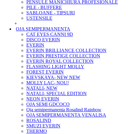
PENSULE MANICHIURA PROFESIONALE
PILE - BUFFERE
SABLOANE - TIPSURI
USTENSILE
+
OJA SEMIPERMANENTA
CAT EYES CANNI 9D
DISCO EVERIN
EVERIN
EVERIN BRILLIANCE COLLECTION
EVERIN PRESTIGE COLLECTION
EVERIN ROYAL COLLECTION
FLASHING LIGHT MOLLY
FOREST EVERIN
KIEVSKAYA- NEW NEW
MOLLY LAC- NOU!
NATALI- NEW
NATALI- SPECIAL EDITION
NEON EVERIN
OJA SEMI GDCOCO
Oja semipermanenta Rosalind Rainbow
OJA SEMIPERMANENTA VENALISA
ROSALIND
SMUZI EVERIN
THERMO