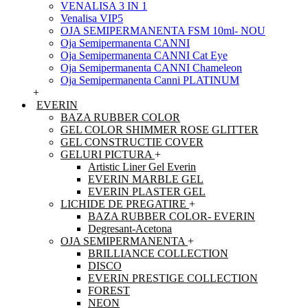
VENALISA 3 IN 1
Venalisa VIP5
OJA SEMIPERMANENTA FSM 10ml- NOU
Oja Semipermanenta CANNI
Oja Semipermanenta CANNI Cat Eye
Oja Semipermanenta CANNI Chameleon
Oja Semipermanenta Canni PLATINUM
+
EVERIN
BAZA RUBBER COLOR
GEL COLOR SHIMMER ROSE GLITTER
GEL CONSTRUCTIE COVER
GELURI PICTURA
+
Artistic Liner Gel Everin
EVERIN MARBLE GEL
EVERIN PLASTER GEL
LICHIDE DE PREGATIRE
+
BAZA RUBBER COLOR- EVERIN
Degresant-Acetona
OJA SEMIPERMANENTA
+
BRILLIANCE COLLECTION
DISCO
EVERIN PRESTIGE COLLECTION
FOREST
NEON