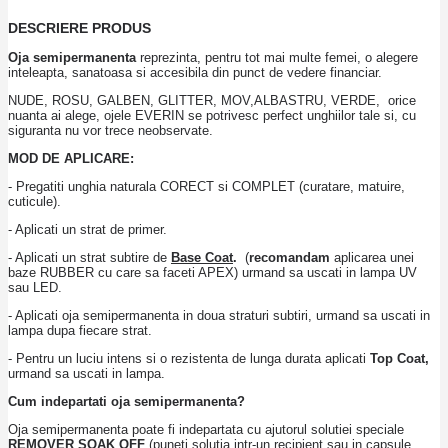
DESCRIERE PRODUS
Oja semipermanenta
reprezinta, pentru tot mai multe femei, o alegere
inteleapta, sanatoasa si accesibila din punct de vedere financiar.
NUDE, ROSU, GALBEN, GLITTER, MOV,ALBASTRU, VERDE, orice
nuanta ai alege, ojele EVERIN se potrivesc perfect unghiilor tale si, cu
siguranta nu vor trece neobservate.
MOD DE APLICARE:
- Pregatiti unghia naturala CORECT si COMPLET (curatare, matuire,
cuticule).
- Aplicati un strat de primer.
- Aplicati un strat subtire de
Base Coat
.
(
recomandam
aplicarea unei
baze RUBBER cu care sa faceti APEX) urmand sa uscati in lampa UV
sau LED.
- Aplicati oja semipermanenta in doua straturi subtiri, urmand sa uscati in
lampa dupa fiecare strat.
- Pentru un luciu intens si o rezistenta de lunga durata aplicati
Top Coat,
urmand sa uscati in lampa.
Cum indepartati oja semipermanenta?
Oja semipermanenta poate fi indepartata cu ajutorul solutiei speciale
REMOVER SOAK OFF
(puneti solutia intr-un recipient sau in capsule