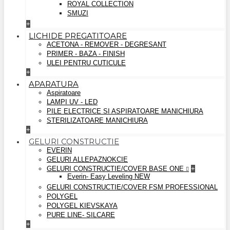
ROYAL COLLECTION
SMUZI
+
LICHIDE PREGATITOARE
ACETONA - REMOVER - DEGRESANT
PRIMER - BAZA - FINISH
ULEI PENTRU CUTICULE
+
APARATURA
Aspiratoare
LAMPI UV - LED
PILE ELECTRICE SI ASPIRATOARE MANICHIURA
STERILIZATOARE MANICHIURA
+
GELURI CONSTRUCTIE
EVERIN
GELURI ALLEPAZNOKCIE
GELURI CONSTRUCTIE/COVER BASE ONE
+
Everin- Easy Leveling NEW
GELURI CONSTRUCTIE/COVER FSM PROFESSIONAL
POLYGEL
POLYGEL KIEVSKAYA
PURE LINE- SILCARE
+