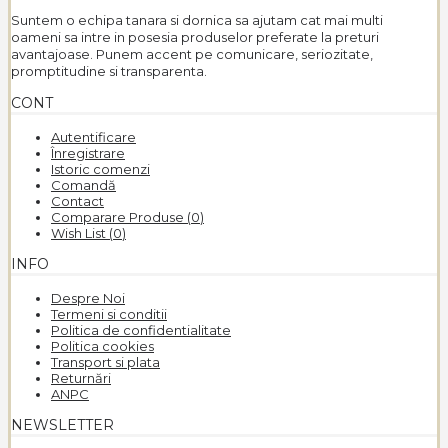
Suntem o echipa tanara si dornica sa ajutam cat mai multi
oameni sa intre in posesia produselor preferate la preturi
avantajoase. Punem accent pe comunicare, seriozitate,
promptitudine si transparenta.
CONT
Autentificare
Înregistrare
Istoric comenzi
Comandă
Contact
Comparare Produse (
0
)
Wish List (
0
)
INFO
Despre Noi
Termeni si conditii
Politica de confidentialitate
Politica cookies
Transport si plata
Returnări
ANPC
NEWSLETTER