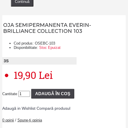
Continuă
OJA SEMIPERMANENTA EVERIN-
BRILLIANCE COLLECTION 103
Cod produs:
OSEBC-103
Disponibilitate:
Stoc Epuizat
3
S
19,90 Lei
ADAUGĂ ÎN COŞ
Cantitate
Adaugă in Wishlist
Compară produsul
0 opinii
/
Spune-ţi opinia