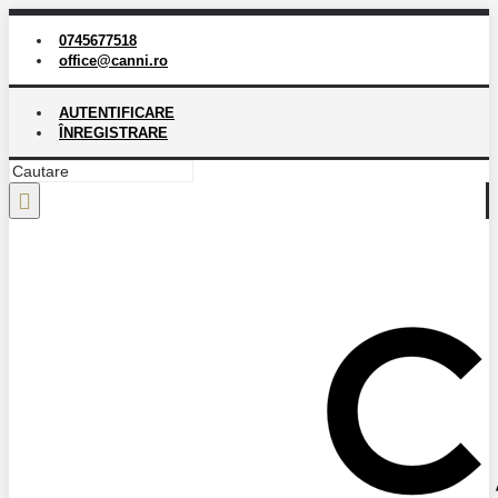
0745677518
office@canni.ro
AUTENTIFICARE
ÎNREGISTRARE