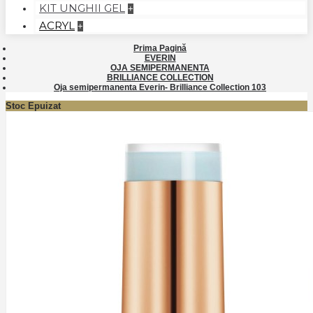
KIT UNGHII GEL
+
ACRYL
+
Prima Pagină
EVERIN
OJA SEMIPERMANENTA
BRILLIANCE COLLECTION
Oja semipermanenta Everin- Brilliance Collection 103
Stoc Epuizat