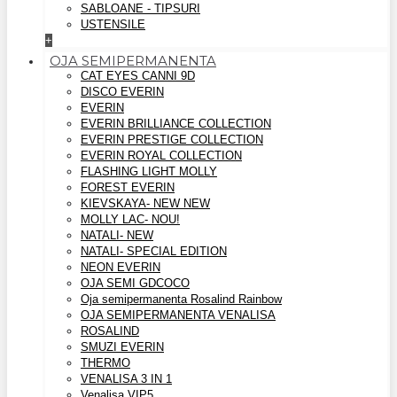
SABLOANE - TIPSURI
USTENSILE
+
OJA SEMIPERMANENTA
CAT EYES CANNI 9D
DISCO EVERIN
EVERIN
EVERIN BRILLIANCE COLLECTION
EVERIN PRESTIGE COLLECTION
EVERIN ROYAL COLLECTION
FLASHING LIGHT MOLLY
FOREST EVERIN
KIEVSKAYA- NEW NEW
MOLLY LAC- NOU!
NATALI- NEW
NATALI- SPECIAL EDITION
NEON EVERIN
OJA SEMI GDCOCO
Oja semipermanenta Rosalind Rainbow
OJA SEMIPERMANENTA VENALISA
ROSALIND
SMUZI EVERIN
THERMO
VENALISA 3 IN 1
Venalisa VIP5