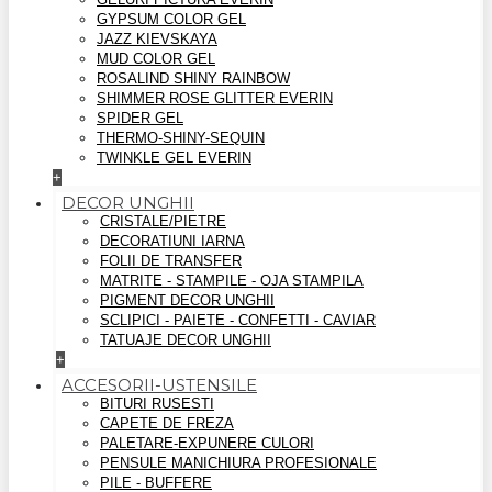
GYPSUM COLOR GEL
JAZZ KIEVSKAYA
MUD COLOR GEL
ROSALIND SHINY RAINBOW
SHIMMER ROSE GLITTER EVERIN
SPIDER GEL
THERMO-SHINY-SEQUIN
TWINKLE GEL EVERIN
+
DECOR UNGHII
CRISTALE/PIETRE
DECORATIUNI IARNA
FOLII DE TRANSFER
MATRITE - STAMPILE - OJA STAMPILA
PIGMENT DECOR UNGHII
SCLIPICI - PAIETE - CONFETTI - CAVIAR
TATUAJE DECOR UNGHII
+
ACCESORII-USTENSILE
BITURI RUSESTI
CAPETE DE FREZA
PALETARE-EXPUNERE CULORI
PENSULE MANICHIURA PROFESIONALE
PILE - BUFFERE