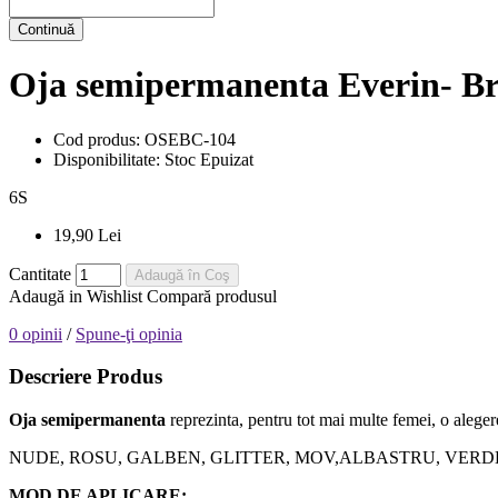
Continuă
Oja semipermanenta Everin- Bri
Cod produs:
OSEBC-104
Disponibilitate:
Stoc Epuizat
6
S
19,90 Lei
Cantitate
Adaugă în Coş
Adaugă in Wishlist
Compară produsul
0 opinii
/
Spune-ţi opinia
Descriere Produs
Oja semipermanenta
reprezinta, pentru tot mai multe femei, o alegere
NUDE, ROSU, GALBEN, GLITTER, MOV,ALBASTRU, VERDE, orice nuanta
MOD DE APLICARE: