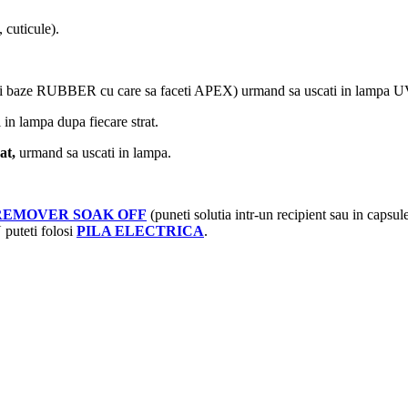
cuticule).
ei baze RUBBER cu care sa faceti APEX) urmand sa uscati in lampa 
 in lampa dupa fiecare strat.
at,
urmand sa uscati in lampa.
REMOVER SOAK OFF
(puneti solutia intr-un recipient sau in capsu
 puteti folosi
PILA ELECTRICA
.