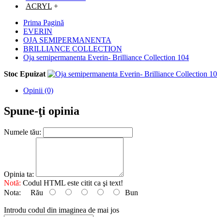
ACRYL
+
Prima Pagină
EVERIN
OJA SEMIPERMANENTA
BRILLIANCE COLLECTION
Oja semipermanenta Everin- Brilliance Collection 104
Stoc Epuizat
Opinii (0)
Spune-ţi opinia
Numele tău:
Opinia ta:
Notă:
Codul HTML este citit ca şi text!
Nota:
Rău
Bun
Introdu codul din imaginea de mai jos