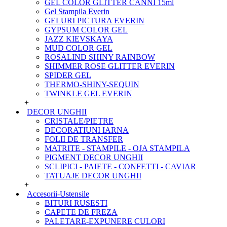
GEL COLOR GLITTER CANNI 15ml
Gel Stampila Everin
GELURI PICTURA EVERIN
GYPSUM COLOR GEL
JAZZ KIEVSKAYA
MUD COLOR GEL
ROSALIND SHINY RAINBOW
SHIMMER ROSE GLITTER EVERIN
SPIDER GEL
THERMO-SHINY-SEQUIN
TWINKLE GEL EVERIN
+
DECOR UNGHII
CRISTALE/PIETRE
DECORATIUNI IARNA
FOLII DE TRANSFER
MATRITE - STAMPILE - OJA STAMPILA
PIGMENT DECOR UNGHII
SCLIPICI - PAIETE - CONFETTI - CAVIAR
TATUAJE DECOR UNGHII
+
Accesorii-Ustensile
BITURI RUSESTI
CAPETE DE FREZA
PALETARE-EXPUNERE CULORI