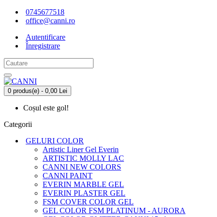
0745677518
office@canni.ro
Autentificare
Înregistrare
0 produs(e) - 0,00 Lei
Coșul este gol!
Categorii
GELURI COLOR
Artistic Liner Gel Everin
ARTISTIC MOLLY LAC
CANNI NEW COLORS
CANNI PAINT
EVERIN MARBLE GEL
EVERIN PLASTER GEL
FSM COVER COLOR GEL
GEL COLOR FSM PLATINUM - AURORA