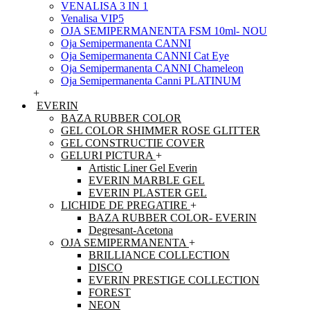
VENALISA 3 IN 1
Venalisa VIP5
OJA SEMIPERMANENTA FSM 10ml- NOU
Oja Semipermanenta CANNI
Oja Semipermanenta CANNI Cat Eye
Oja Semipermanenta CANNI Chameleon
Oja Semipermanenta Canni PLATINUM
+
EVERIN
BAZA RUBBER COLOR
GEL COLOR SHIMMER ROSE GLITTER
GEL CONSTRUCTIE COVER
GELURI PICTURA
+
Artistic Liner Gel Everin
EVERIN MARBLE GEL
EVERIN PLASTER GEL
LICHIDE DE PREGATIRE
+
BAZA RUBBER COLOR- EVERIN
Degresant-Acetona
OJA SEMIPERMANENTA
+
BRILLIANCE COLLECTION
DISCO
EVERIN PRESTIGE COLLECTION
FOREST
NEON