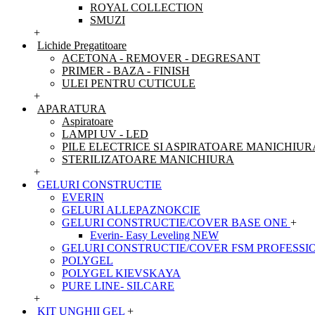
ROYAL COLLECTION
SMUZI
+
Lichide Pregatitoare
ACETONA - REMOVER - DEGRESANT
PRIMER - BAZA - FINISH
ULEI PENTRU CUTICULE
+
APARATURA
Aspiratoare
LAMPI UV - LED
PILE ELECTRICE SI ASPIRATOARE MANICHIUR
STERILIZATOARE MANICHIURA
+
GELURI CONSTRUCTIE
EVERIN
GELURI ALLEPAZNOKCIE
GELURI CONSTRUCTIE/COVER BASE ONE
+
Everin- Easy Leveling NEW
GELURI CONSTRUCTIE/COVER FSM PROFESSI
POLYGEL
POLYGEL KIEVSKAYA
PURE LINE- SILCARE
+
KIT UNGHII GEL
+