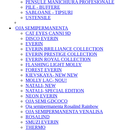
PENSULE MANICHIURA PROFESIONALE
PILE - BUFFERE
SABLOANE - TIPSURI
USTENSILE
+
OJA SEMIPERMANENTA
CAT EYES CANNI 9D
DISCO EVERIN
EVERIN
EVERIN BRILLIANCE COLLECTION
EVERIN PRESTIGE COLLECTION
EVERIN ROYAL COLLECTION
FLASHING LIGHT MOLLY
FOREST EVERIN
KIEVSKAYA- NEW NEW
MOLLY LAC- NOU!
NATALI- NEW
NATALI- SPECIAL EDITION
NEON EVERIN
OJA SEMI GDCOCO
Oja semipermanenta Rosalind Rainbow
OJA SEMIPERMANENTA VENALISA
ROSALIND
SMUZI EVERIN
THERMO