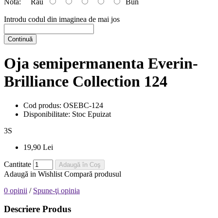
Nota:
Rău
Bun
Introdu codul din imaginea de mai jos
Continuă
Oja semipermanenta Everin-
Brilliance Collection 124
Cod produs:
OSEBC-124
Disponibilitate:
Stoc Epuizat
3
S
19,90 Lei
Cantitate
Adaugă în Coş
Adaugă in Wishlist
Compară produsul
0 opinii
/
Spune-ţi opinia
Descriere Produs