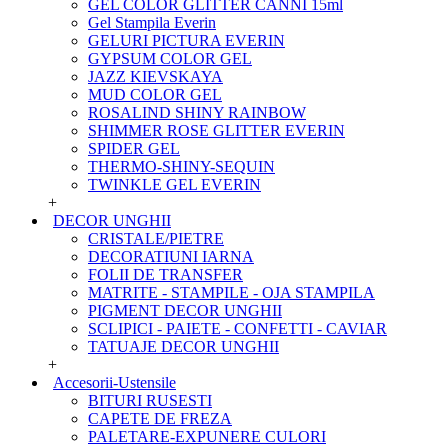
GEL COLOR GLITTER CANNI 15ml
Gel Stampila Everin
GELURI PICTURA EVERIN
GYPSUM COLOR GEL
JAZZ KIEVSKAYA
MUD COLOR GEL
ROSALIND SHINY RAINBOW
SHIMMER ROSE GLITTER EVERIN
SPIDER GEL
THERMO-SHINY-SEQUIN
TWINKLE GEL EVERIN
+
DECOR UNGHII
CRISTALE/PIETRE
DECORATIUNI IARNA
FOLII DE TRANSFER
MATRITE - STAMPILE - OJA STAMPILA
PIGMENT DECOR UNGHII
SCLIPICI - PAIETE - CONFETTI - CAVIAR
TATUAJE DECOR UNGHII
+
Accesorii-Ustensile
BITURI RUSESTI
CAPETE DE FREZA
PALETARE-EXPUNERE CULORI