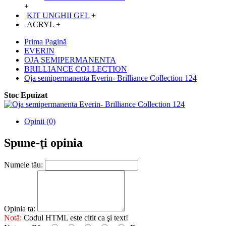
+
KIT UNGHII GEL
+
ACRYL
+
Prima Pagină
EVERIN
OJA SEMIPERMANENTA
BRILLIANCE COLLECTION
Oja semipermanenta Everin- Brilliance Collection 124
Stoc Epuizat
Opinii (0)
Spune-ţi opinia
Numele tău:
Opinia ta:
Notă:
Codul HTML este citit ca şi text!