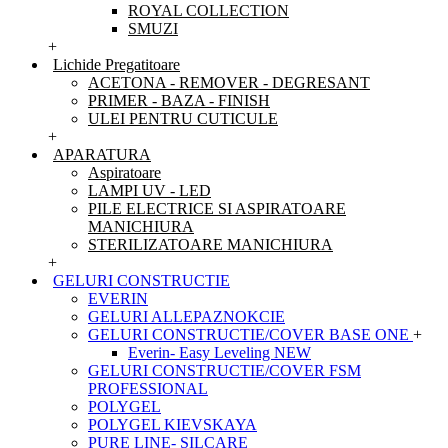
ROYAL COLLECTION
SMUZI
+
Lichide Pregatitoare
ACETONA - REMOVER - DEGRESANT
PRIMER - BAZA - FINISH
ULEI PENTRU CUTICULE
+
APARATURA
Aspiratoare
LAMPI UV - LED
PILE ELECTRICE SI ASPIRATOARE
MANICHIURA
STERILIZATOARE MANICHIURA
+
GELURI CONSTRUCTIE
EVERIN
GELURI ALLEPAZNOKCIE
GELURI CONSTRUCTIE/COVER BASE ONE
+
Everin- Easy Leveling NEW
GELURI CONSTRUCTIE/COVER FSM
PROFESSIONAL
POLYGEL
POLYGEL KIEVSKAYA
PURE LINE- SILCARE