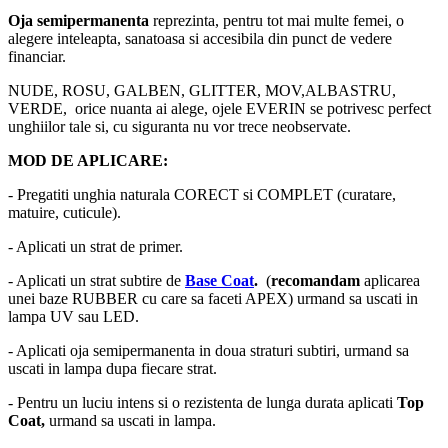
Oja semipermanenta
reprezinta, pentru tot mai multe femei, o
alegere inteleapta, sanatoasa si accesibila din punct de vedere
financiar.
NUDE, ROSU, GALBEN, GLITTER, MOV,ALBASTRU,
VERDE, orice nuanta ai alege, ojele EVERIN se potrivesc perfect
unghiilor tale si, cu siguranta nu vor trece neobservate.
MOD DE APLICARE:
- Pregatiti unghia naturala CORECT si COMPLET (curatare,
matuire, cuticule).
- Aplicati un strat de primer.
- Aplicati un strat subtire de
Base Coat
.
(
recomandam
aplicarea
unei baze RUBBER cu care sa faceti APEX) urmand sa uscati in
lampa UV sau LED.
- Aplicati oja semipermanenta in doua straturi subtiri, urmand sa
uscati in lampa dupa fiecare strat.
- Pentru un luciu intens si o rezistenta de lunga durata aplicati
Top
Coat,
urmand sa uscati in lampa.