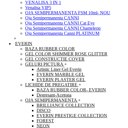
VENALISA 3 IN 1
Venalisa VIP5
OJA SEMIPERMANENTA FSM 10ml- NOU
Oja Semipermanenta CANNI
Oja Semipermanenta CANNI Cat Eye
Oja Semipermanenta CANNI Chameleon
Oja Semipermanenta Canni PLATINUM
+
EVERIN
BAZA RUBBER COLOR
GEL COLOR SHIMMER ROSE GLITTER
GEL CONSTRUCTIE COVER
GELURI PICTURA
+
Artistic Liner Gel Everin
EVERIN MARBLE GEL
EVERIN PLASTER GEL
LICHIDE DE PREGATIRE
+
BAZA RUBBER COLOR- EVERIN
Degresant-Acetona
OJA SEMIPERMANENTA
+
BRILLIANCE COLLECTION
DISCO
EVERIN PRESTIGE COLLECTION
FOREST
NEON