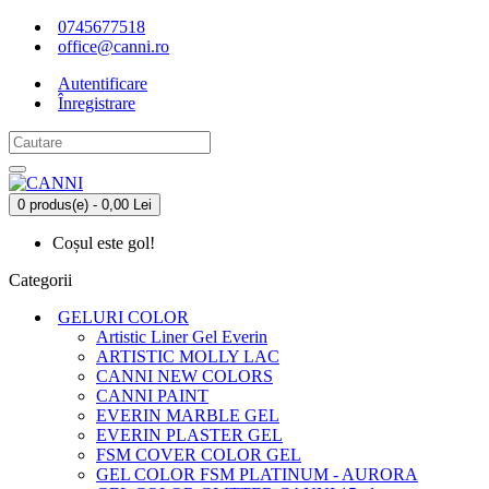
0745677518
office@canni.ro
Autentificare
Înregistrare
0 produs(e) - 0,00 Lei
Coșul este gol!
Categorii
GELURI COLOR
Artistic Liner Gel Everin
ARTISTIC MOLLY LAC
CANNI NEW COLORS
CANNI PAINT
EVERIN MARBLE GEL
EVERIN PLASTER GEL
FSM COVER COLOR GEL
GEL COLOR FSM PLATINUM - AURORA