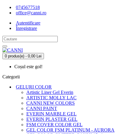
0745677518
office@canni.ro
Autentificare
Înregistrare
0 produs(e) - 0,00 Lei
Coșul este gol!
Categorii
GELURI COLOR
Artistic Liner Gel Everin
ARTISTIC MOLLY LAC
CANNI NEW COLORS
CANNI PAINT
EVERIN MARBLE GEL
EVERIN PLASTER GEL
FSM COVER COLOR GEL
GEL COLOR FSM PLATINUM - AURORA