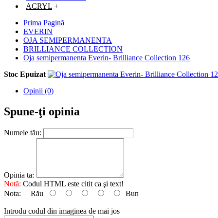
ACRYL
+
Prima Pagină
EVERIN
OJA SEMIPERMANENTA
BRILLIANCE COLLECTION
Oja semipermanenta Everin- Brilliance Collection 126
Stoc Epuizat
Opinii (0)
Spune-ţi opinia
Numele tău:
Opinia ta:
Notă:
Codul HTML este citit ca şi text!
Nota:
Rău
Bun
Introdu codul din imaginea de mai jos