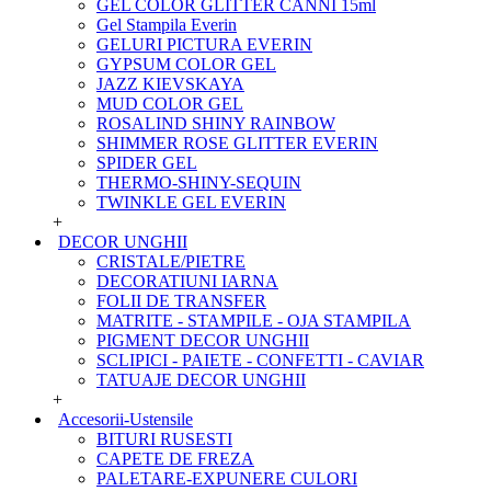
GEL COLOR GLITTER CANNI 15ml
Gel Stampila Everin
GELURI PICTURA EVERIN
GYPSUM COLOR GEL
JAZZ KIEVSKAYA
MUD COLOR GEL
ROSALIND SHINY RAINBOW
SHIMMER ROSE GLITTER EVERIN
SPIDER GEL
THERMO-SHINY-SEQUIN
TWINKLE GEL EVERIN
+
DECOR UNGHII
CRISTALE/PIETRE
DECORATIUNI IARNA
FOLII DE TRANSFER
MATRITE - STAMPILE - OJA STAMPILA
PIGMENT DECOR UNGHII
SCLIPICI - PAIETE - CONFETTI - CAVIAR
TATUAJE DECOR UNGHII
+
Accesorii-Ustensile
BITURI RUSESTI
CAPETE DE FREZA
PALETARE-EXPUNERE CULORI