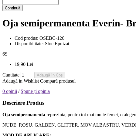
Continuă
Oja semipermanenta Everin- Bri
Cod produs:
OSEBC-126
Disponibilitate:
Stoc Epuizat
6
S
19,90 Lei
Cantitate
Adaugă în Coş
Adaugă in Wishlist
Compară produsul
0 opinii
/
Spune-ţi opinia
Descriere Produs
Oja semipermanenta
reprezinta, pentru tot mai multe femei, o alegere
NUDE, ROSU, GALBEN, GLITTER, MOV,ALBASTRU, VERDE, orice nuanta
MOD DE APLICARE: