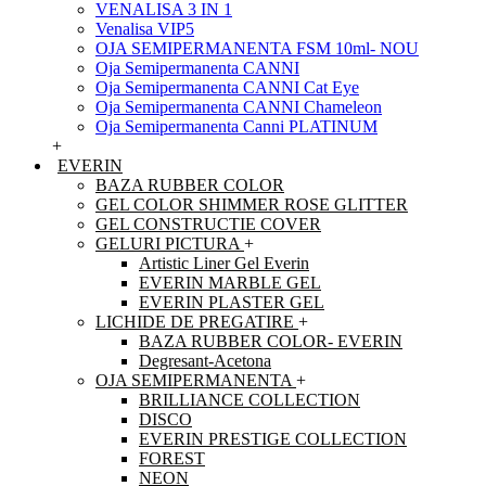
VENALISA 3 IN 1
Venalisa VIP5
OJA SEMIPERMANENTA FSM 10ml- NOU
Oja Semipermanenta CANNI
Oja Semipermanenta CANNI Cat Eye
Oja Semipermanenta CANNI Chameleon
Oja Semipermanenta Canni PLATINUM
+
EVERIN
BAZA RUBBER COLOR
GEL COLOR SHIMMER ROSE GLITTER
GEL CONSTRUCTIE COVER
GELURI PICTURA
+
Artistic Liner Gel Everin
EVERIN MARBLE GEL
EVERIN PLASTER GEL
LICHIDE DE PREGATIRE
+
BAZA RUBBER COLOR- EVERIN
Degresant-Acetona
OJA SEMIPERMANENTA
+
BRILLIANCE COLLECTION
DISCO
EVERIN PRESTIGE COLLECTION
FOREST
NEON