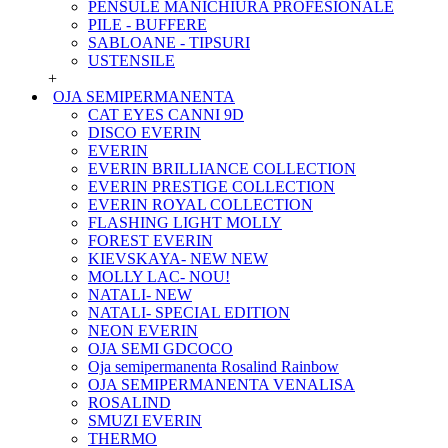
PENSULE MANICHIURA PROFESIONALE
PILE - BUFFERE
SABLOANE - TIPSURI
USTENSILE
+
OJA SEMIPERMANENTA
CAT EYES CANNI 9D
DISCO EVERIN
EVERIN
EVERIN BRILLIANCE COLLECTION
EVERIN PRESTIGE COLLECTION
EVERIN ROYAL COLLECTION
FLASHING LIGHT MOLLY
FOREST EVERIN
KIEVSKAYA- NEW NEW
MOLLY LAC- NOU!
NATALI- NEW
NATALI- SPECIAL EDITION
NEON EVERIN
OJA SEMI GDCOCO
Oja semipermanenta Rosalind Rainbow
OJA SEMIPERMANENTA VENALISA
ROSALIND
SMUZI EVERIN
THERMO