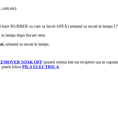
cuticule).
ei baze RUBBER cu care sa faceti APEX) urmand sa uscati in lampa 
 in lampa dupa fiecare strat.
at,
urmand sa uscati in lampa.
REMOVER SOAK OFF
(puneti solutia intr-un recipient sau in capsu
 puteti folosi
PILA ELECTRICA
.