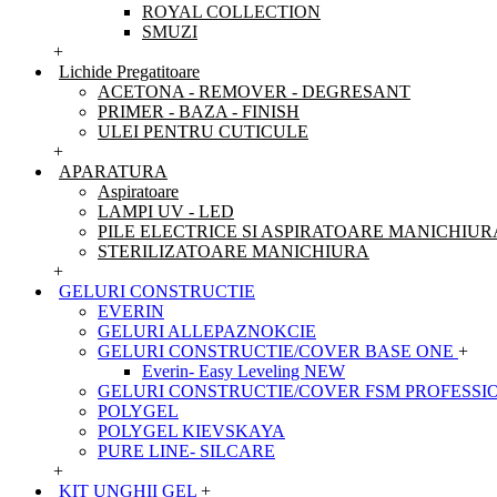
ROYAL COLLECTION
SMUZI
+
Lichide Pregatitoare
ACETONA - REMOVER - DEGRESANT
PRIMER - BAZA - FINISH
ULEI PENTRU CUTICULE
+
APARATURA
Aspiratoare
LAMPI UV - LED
PILE ELECTRICE SI ASPIRATOARE MANICHIUR
STERILIZATOARE MANICHIURA
+
GELURI CONSTRUCTIE
EVERIN
GELURI ALLEPAZNOKCIE
GELURI CONSTRUCTIE/COVER BASE ONE
+
Everin- Easy Leveling NEW
GELURI CONSTRUCTIE/COVER FSM PROFESSI
POLYGEL
POLYGEL KIEVSKAYA
PURE LINE- SILCARE
+
KIT UNGHII GEL
+