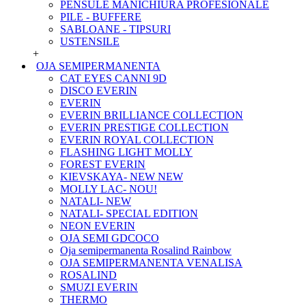
PENSULE MANICHIURA PROFESIONALE
PILE - BUFFERE
SABLOANE - TIPSURI
USTENSILE
+
OJA SEMIPERMANENTA
CAT EYES CANNI 9D
DISCO EVERIN
EVERIN
EVERIN BRILLIANCE COLLECTION
EVERIN PRESTIGE COLLECTION
EVERIN ROYAL COLLECTION
FLASHING LIGHT MOLLY
FOREST EVERIN
KIEVSKAYA- NEW NEW
MOLLY LAC- NOU!
NATALI- NEW
NATALI- SPECIAL EDITION
NEON EVERIN
OJA SEMI GDCOCO
Oja semipermanenta Rosalind Rainbow
OJA SEMIPERMANENTA VENALISA
ROSALIND
SMUZI EVERIN
THERMO