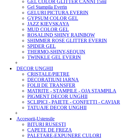
GEL COLOR GLITTER CANNI 15ml
Gel Stampila Everin
GELURI PICTURA EVERIN
GYPSUM COLOR GEL
JAZZ KIEVSKAYA
MUD COLOR GEL
ROSALIND SHINY RAINBOW
SHIMMER ROSE GLITTER EVERIN
SPIDER GEL
THERMO-SHINY-SEQUIN
TWINKLE GEL EVERIN
+
DECOR UNGHII
CRISTALE/PIETRE
DECORATIUNI IARNA
FOLII DE TRANSFER
MATRITE - STAMPILE - OJA STAMPILA
PIGMENT DECOR UNGHII
SCLIPICI - PAIETE - CONFETTI - CAVIAR
TATUAJE DECOR UNGHII
+
Accesorii-Ustensile
BITURI RUSESTI
CAPETE DE FREZA
PALETARE-EXPUNERE CULORI