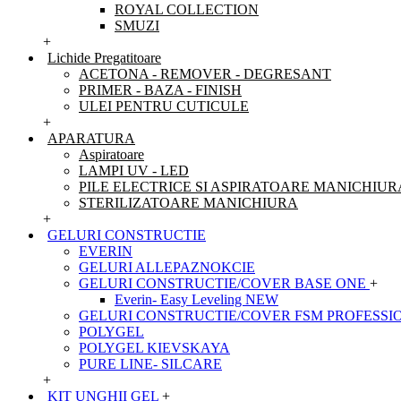
ROYAL COLLECTION
SMUZI
+
Lichide Pregatitoare
ACETONA - REMOVER - DEGRESANT
PRIMER - BAZA - FINISH
ULEI PENTRU CUTICULE
+
APARATURA
Aspiratoare
LAMPI UV - LED
PILE ELECTRICE SI ASPIRATOARE MANICHIUR
STERILIZATOARE MANICHIURA
+
GELURI CONSTRUCTIE
EVERIN
GELURI ALLEPAZNOKCIE
GELURI CONSTRUCTIE/COVER BASE ONE
+
Everin- Easy Leveling NEW
GELURI CONSTRUCTIE/COVER FSM PROFESSI
POLYGEL
POLYGEL KIEVSKAYA
PURE LINE- SILCARE
+
KIT UNGHII GEL
+