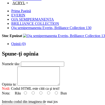
ACRYL
+
Prima Pagină
EVERIN
OJA SEMIPERMANENTA
BRILLIANCE COLLECTION
Oja semipermanenta Everin- Brilliance Collection 130
Stoc Epuizat
Opinii (0)
Spune-ţi opinia
Numele tău:
Opinia ta:
Notă:
Codul HTML este citit ca şi text!
Nota:
Rău
Bun
Introdu codul din imaginea de mai jos