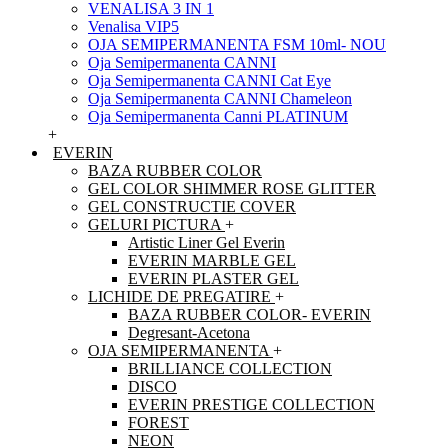
VENALISA 3 IN 1
Venalisa VIP5
OJA SEMIPERMANENTA FSM 10ml- NOU
Oja Semipermanenta CANNI
Oja Semipermanenta CANNI Cat Eye
Oja Semipermanenta CANNI Chameleon
Oja Semipermanenta Canni PLATINUM
+
EVERIN
BAZA RUBBER COLOR
GEL COLOR SHIMMER ROSE GLITTER
GEL CONSTRUCTIE COVER
GELURI PICTURA
+
Artistic Liner Gel Everin
EVERIN MARBLE GEL
EVERIN PLASTER GEL
LICHIDE DE PREGATIRE
+
BAZA RUBBER COLOR- EVERIN
Degresant-Acetona
OJA SEMIPERMANENTA
+
BRILLIANCE COLLECTION
DISCO
EVERIN PRESTIGE COLLECTION
FOREST
NEON