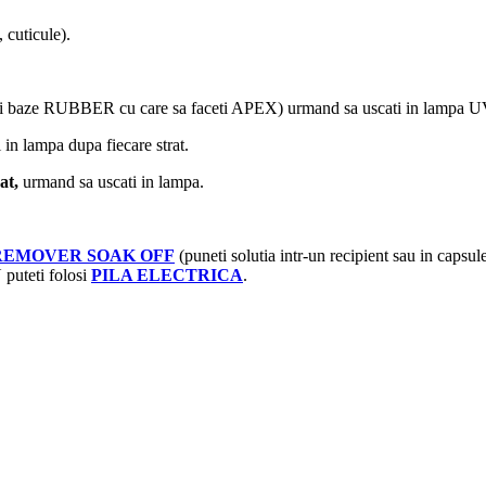
cuticule).
ei baze RUBBER cu care sa faceti APEX) urmand sa uscati in lampa 
 in lampa dupa fiecare strat.
at,
urmand sa uscati in lampa.
REMOVER SOAK OFF
(puneti solutia intr-un recipient sau in capsu
 puteti folosi
PILA ELECTRICA
.