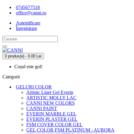
0745677518
office@canni.ro
Autentificare
Înregistrare
0 produs(e) - 0,00 Lei
Coșul este gol!
Categorii
GELURI COLOR
Artistic Liner Gel Everin
ARTISTIC MOLLY LAC
CANNI NEW COLORS
CANNI PAINT
EVERIN MARBLE GEL
EVERIN PLASTER GEL
FSM COVER COLOR GEL
GEL COLOR FSM PLATINUM - AURORA