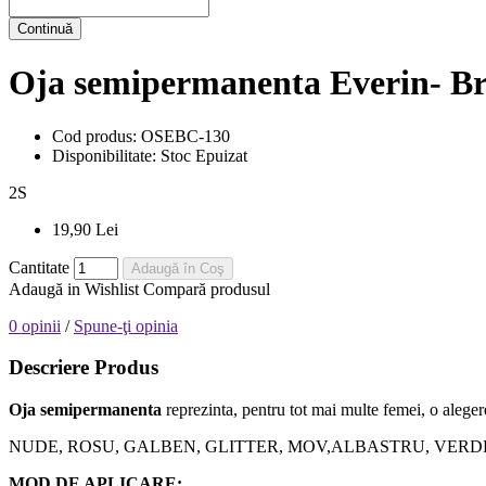
Continuă
Oja semipermanenta Everin- Bri
Cod produs:
OSEBC-130
Disponibilitate:
Stoc Epuizat
2
S
19,90 Lei
Cantitate
Adaugă în Coş
Adaugă in Wishlist
Compară produsul
0 opinii
/
Spune-ţi opinia
Descriere Produs
Oja semipermanenta
reprezinta, pentru tot mai multe femei, o alegere
NUDE, ROSU, GALBEN, GLITTER, MOV,ALBASTRU, VERDE, orice nuanta
MOD DE APLICARE: