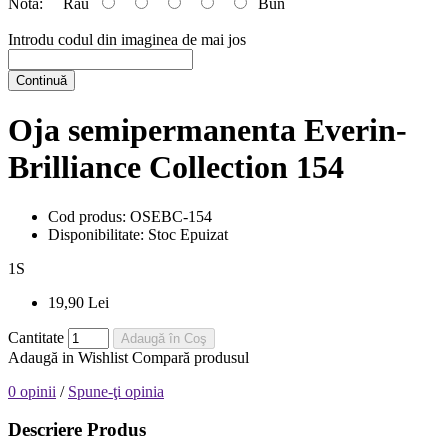
Nota:
Rău
Bun
Introdu codul din imaginea de mai jos
Continuă
Oja semipermanenta Everin-
Brilliance Collection 154
Cod produs:
OSEBC-154
Disponibilitate:
Stoc Epuizat
1
S
19,90 Lei
Cantitate
Adaugă în Coş
Adaugă in Wishlist
Compară produsul
0 opinii
/
Spune-ţi opinia
Descriere Produs