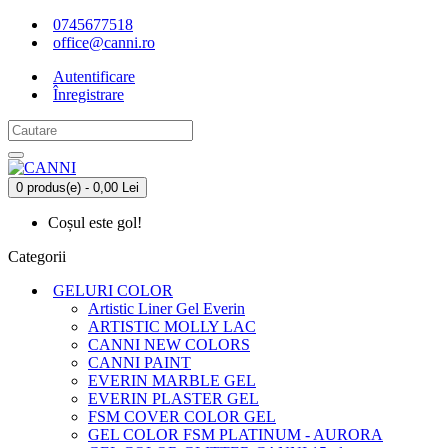
0745677518
office@canni.ro
Autentificare
Înregistrare
0 produs(e) - 0,00 Lei
Coșul este gol!
Categorii
GELURI COLOR
Artistic Liner Gel Everin
ARTISTIC MOLLY LAC
CANNI NEW COLORS
CANNI PAINT
EVERIN MARBLE GEL
EVERIN PLASTER GEL
FSM COVER COLOR GEL
GEL COLOR FSM PLATINUM - AURORA