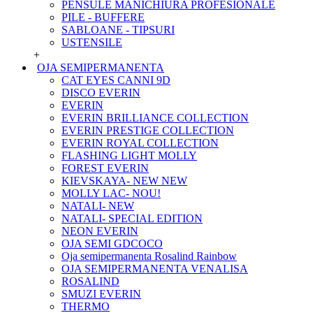
PENSULE MANICHIURA PROFESIONALE
PILE - BUFFERE
SABLOANE - TIPSURI
USTENSILE
+
OJA SEMIPERMANENTA
CAT EYES CANNI 9D
DISCO EVERIN
EVERIN
EVERIN BRILLIANCE COLLECTION
EVERIN PRESTIGE COLLECTION
EVERIN ROYAL COLLECTION
FLASHING LIGHT MOLLY
FOREST EVERIN
KIEVSKAYA- NEW NEW
MOLLY LAC- NOU!
NATALI- NEW
NATALI- SPECIAL EDITION
NEON EVERIN
OJA SEMI GDCOCO
Oja semipermanenta Rosalind Rainbow
OJA SEMIPERMANENTA VENALISA
ROSALIND
SMUZI EVERIN
THERMO