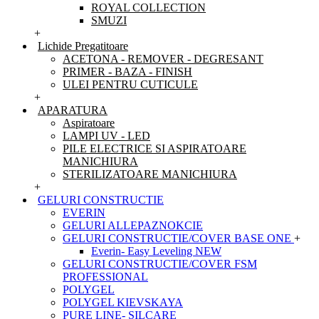
ROYAL COLLECTION
SMUZI
+
Lichide Pregatitoare
ACETONA - REMOVER - DEGRESANT
PRIMER - BAZA - FINISH
ULEI PENTRU CUTICULE
+
APARATURA
Aspiratoare
LAMPI UV - LED
PILE ELECTRICE SI ASPIRATOARE
MANICHIURA
STERILIZATOARE MANICHIURA
+
GELURI CONSTRUCTIE
EVERIN
GELURI ALLEPAZNOKCIE
GELURI CONSTRUCTIE/COVER BASE ONE
+
Everin- Easy Leveling NEW
GELURI CONSTRUCTIE/COVER FSM
PROFESSIONAL
POLYGEL
POLYGEL KIEVSKAYA
PURE LINE- SILCARE