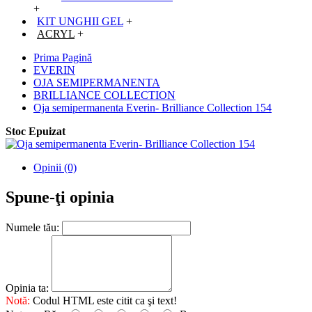
+
KIT UNGHII GEL
+
ACRYL
+
Prima Pagină
EVERIN
OJA SEMIPERMANENTA
BRILLIANCE COLLECTION
Oja semipermanenta Everin- Brilliance Collection 154
Stoc Epuizat
Opinii (0)
Spune-ţi opinia
Numele tău:
Opinia ta:
Notă:
Codul HTML este citit ca şi text!