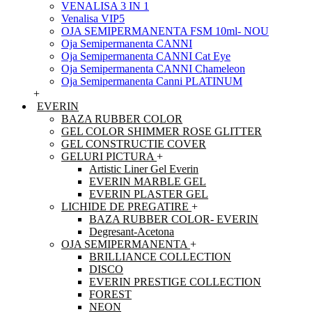
VENALISA 3 IN 1
Venalisa VIP5
OJA SEMIPERMANENTA FSM 10ml- NOU
Oja Semipermanenta CANNI
Oja Semipermanenta CANNI Cat Eye
Oja Semipermanenta CANNI Chameleon
Oja Semipermanenta Canni PLATINUM
+
EVERIN
BAZA RUBBER COLOR
GEL COLOR SHIMMER ROSE GLITTER
GEL CONSTRUCTIE COVER
GELURI PICTURA
+
Artistic Liner Gel Everin
EVERIN MARBLE GEL
EVERIN PLASTER GEL
LICHIDE DE PREGATIRE
+
BAZA RUBBER COLOR- EVERIN
Degresant-Acetona
OJA SEMIPERMANENTA
+
BRILLIANCE COLLECTION
DISCO
EVERIN PRESTIGE COLLECTION
FOREST
NEON