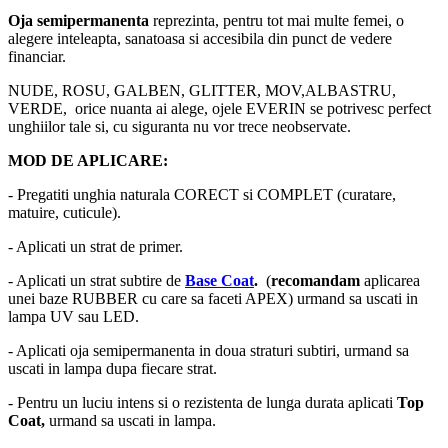
Oja semipermanenta
reprezinta, pentru tot mai multe femei, o
alegere inteleapta, sanatoasa si accesibila din punct de vedere
financiar.
NUDE, ROSU, GALBEN, GLITTER, MOV,ALBASTRU,
VERDE, orice nuanta ai alege, ojele EVERIN se potrivesc perfect
unghiilor tale si, cu siguranta nu vor trece neobservate.
MOD DE APLICARE:
- Pregatiti unghia naturala CORECT si COMPLET (curatare,
matuire, cuticule).
- Aplicati un strat de primer.
- Aplicati un strat subtire de
Base Coat
.
(
recomandam
aplicarea
unei baze RUBBER cu care sa faceti APEX) urmand sa uscati in
lampa UV sau LED.
- Aplicati oja semipermanenta in doua straturi subtiri, urmand sa
uscati in lampa dupa fiecare strat.
- Pentru un luciu intens si o rezistenta de lunga durata aplicati
Top
Coat,
urmand sa uscati in lampa.