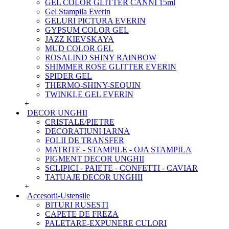
GEL COLOR GLITTER CANNI 15ml
Gel Stampila Everin
GELURI PICTURA EVERIN
GYPSUM COLOR GEL
JAZZ KIEVSKAYA
MUD COLOR GEL
ROSALIND SHINY RAINBOW
SHIMMER ROSE GLITTER EVERIN
SPIDER GEL
THERMO-SHINY-SEQUIN
TWINKLE GEL EVERIN
+
DECOR UNGHII
CRISTALE/PIETRE
DECORATIUNI IARNA
FOLII DE TRANSFER
MATRITE - STAMPILE - OJA STAMPILA
PIGMENT DECOR UNGHII
SCLIPICI - PAIETE - CONFETTI - CAVIAR
TATUAJE DECOR UNGHII
+
Accesorii-Ustensile
BITURI RUSESTI
CAPETE DE FREZA
PALETARE-EXPUNERE CULORI