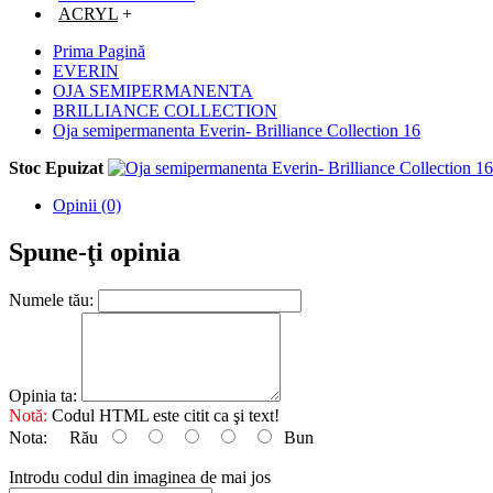
ACRYL
+
Prima Pagină
EVERIN
OJA SEMIPERMANENTA
BRILLIANCE COLLECTION
Oja semipermanenta Everin- Brilliance Collection 16
Stoc Epuizat
Opinii (0)
Spune-ţi opinia
Numele tău:
Opinia ta:
Notă:
Codul HTML este citit ca şi text!
Nota:
Rău
Bun
Introdu codul din imaginea de mai jos