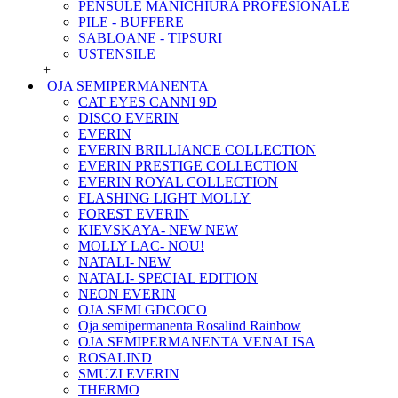
PENSULE MANICHIURA PROFESIONALE
PILE - BUFFERE
SABLOANE - TIPSURI
USTENSILE
+
OJA SEMIPERMANENTA
CAT EYES CANNI 9D
DISCO EVERIN
EVERIN
EVERIN BRILLIANCE COLLECTION
EVERIN PRESTIGE COLLECTION
EVERIN ROYAL COLLECTION
FLASHING LIGHT MOLLY
FOREST EVERIN
KIEVSKAYA- NEW NEW
MOLLY LAC- NOU!
NATALI- NEW
NATALI- SPECIAL EDITION
NEON EVERIN
OJA SEMI GDCOCO
Oja semipermanenta Rosalind Rainbow
OJA SEMIPERMANENTA VENALISA
ROSALIND
SMUZI EVERIN
THERMO