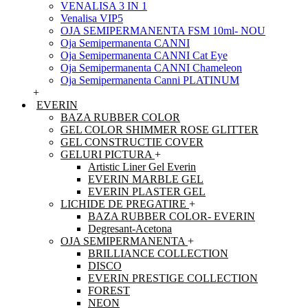
VENALISA 3 IN 1
Venalisa VIP5
OJA SEMIPERMANENTA FSM 10ml- NOU
Oja Semipermanenta CANNI
Oja Semipermanenta CANNI Cat Eye
Oja Semipermanenta CANNI Chameleon
Oja Semipermanenta Canni PLATINUM
+
EVERIN
BAZA RUBBER COLOR
GEL COLOR SHIMMER ROSE GLITTER
GEL CONSTRUCTIE COVER
GELURI PICTURA
+
Artistic Liner Gel Everin
EVERIN MARBLE GEL
EVERIN PLASTER GEL
LICHIDE DE PREGATIRE
+
BAZA RUBBER COLOR- EVERIN
Degresant-Acetona
OJA SEMIPERMANENTA
+
BRILLIANCE COLLECTION
DISCO
EVERIN PRESTIGE COLLECTION
FOREST
NEON