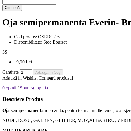
Continuă
Oja semipermanenta Everin- Bri
Cod produs:
OSEBC-16
Disponibilitate:
Stoc Epuizat
3
S
19,90 Lei
Cantitate
Adaugă în Coş
Adaugă in Wishlist
Compară produsul
0 opinii
/
Spune-ţi opinia
Descriere Produs
Oja semipermanenta
reprezinta, pentru tot mai multe femei, o alegere
NUDE, ROSU, GALBEN, GLITTER, MOV,ALBASTRU, VERDE, orice nuanta
MOD DE APLICARE: