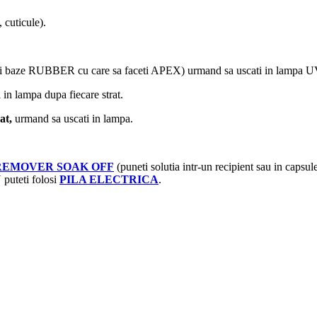
cuticule).
ei baze RUBBER cu care sa faceti APEX) urmand sa uscati in lampa 
 in lampa dupa fiecare strat.
at,
urmand sa uscati in lampa.
REMOVER SOAK OFF
(puneti solutia intr-un recipient sau in capsu
 puteti folosi
PILA ELECTRICA
.