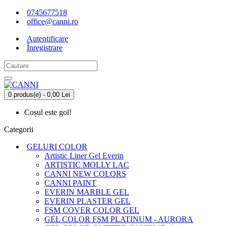
0745677518
office@canni.ro
Autentificare
Înregistrare
0 produs(e) - 0,00 Lei
Coșul este gol!
Categorii
GELURI COLOR
Artistic Liner Gel Everin
ARTISTIC MOLLY LAC
CANNI NEW COLORS
CANNI PAINT
EVERIN MARBLE GEL
EVERIN PLASTER GEL
FSM COVER COLOR GEL
GEL COLOR FSM PLATINUM - AURORA