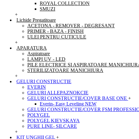
ROYAL COLLECTION
SMUZI
+
Lichide Pregatitoare
ACETONA - REMOVER - DEGRESANT
PRIMER - BAZA - FINISH
ULEI PENTRU CUTICULE
+
APARATURA
Aspiratoare
LAMPI UV - LED
PILE ELECTRICE SI ASPIRATOARE MANICHIUR
STERILIZATOARE MANICHIURA
+
GELURI CONSTRUCTIE
EVERIN
GELURI ALLEPAZNOKCIE
GELURI CONSTRUCTIE/COVER BASE ONE
+
Everin- Easy Leveling NEW
GELURI CONSTRUCTIE/COVER FSM PROFESSI
POLYGEL
POLYGEL KIEVSKAYA
PURE LINE- SILCARE
+
KIT UNGHII GEL
+