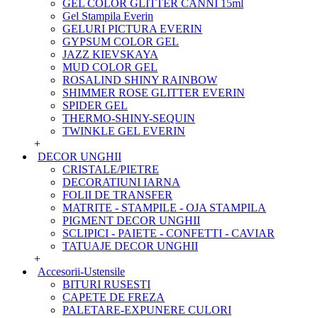
GEL COLOR GLITTER CANNI 15ml
Gel Stampila Everin
GELURI PICTURA EVERIN
GYPSUM COLOR GEL
JAZZ KIEVSKAYA
MUD COLOR GEL
ROSALIND SHINY RAINBOW
SHIMMER ROSE GLITTER EVERIN
SPIDER GEL
THERMO-SHINY-SEQUIN
TWINKLE GEL EVERIN
+
DECOR UNGHII
CRISTALE/PIETRE
DECORATIUNI IARNA
FOLII DE TRANSFER
MATRITE - STAMPILE - OJA STAMPILA
PIGMENT DECOR UNGHII
SCLIPICI - PAIETE - CONFETTI - CAVIAR
TATUAJE DECOR UNGHII
+
Accesorii-Ustensile
BITURI RUSESTI
CAPETE DE FREZA
PALETARE-EXPUNERE CULORI