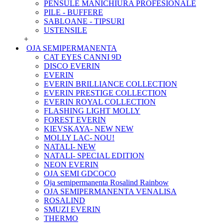
PENSULE MANICHIURA PROFESIONALE
PILE - BUFFERE
SABLOANE - TIPSURI
USTENSILE
+
OJA SEMIPERMANENTA
CAT EYES CANNI 9D
DISCO EVERIN
EVERIN
EVERIN BRILLIANCE COLLECTION
EVERIN PRESTIGE COLLECTION
EVERIN ROYAL COLLECTION
FLASHING LIGHT MOLLY
FOREST EVERIN
KIEVSKAYA- NEW NEW
MOLLY LAC- NOU!
NATALI- NEW
NATALI- SPECIAL EDITION
NEON EVERIN
OJA SEMI GDCOCO
Oja semipermanenta Rosalind Rainbow
OJA SEMIPERMANENTA VENALISA
ROSALIND
SMUZI EVERIN
THERMO