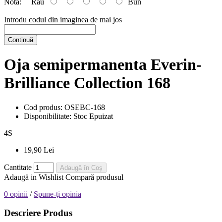
Nota:
Rău
Bun
Introdu codul din imaginea de mai jos
Continuă
Oja semipermanenta Everin-
Brilliance Collection 168
Cod produs:
OSEBC-168
Disponibilitate:
Stoc Epuizat
4
S
19,90 Lei
Cantitate
Adaugă în Coş
Adaugă in Wishlist
Compară produsul
0 opinii
/
Spune-ţi opinia
Descriere Produs