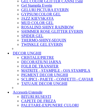
GEL COLOR GLITTER CANNI 15ml
Gel Stampila Everin
GELURI PICTURA EVERIN
GYPSUM COLOR GEL
JAZZ KIEVSKAYA
MUD COLOR GEL
ROSALIND SHINY RAINBOW
SHIMMER ROSE GLITTER EVERIN
SPIDER GEL
THERMO-SHINY-SEQUIN
TWINKLE GEL EVERIN
+
DECOR UNGHII
CRISTALE/PIETRE
DECORATIUNI IARNA
FOLII DE TRANSFER
MATRITE - STAMPILE - OJA STAMPILA
PIGMENT DECOR UNGHII
SCLIPICI - PAIETE - CONFETTI - CAVIAR
TATUAJE DECOR UNGHII
+
Accesorii-Ustensile
BITURI RUSESTI
CAPETE DE FREZA
PALETARE-EXPUNERE CULORI