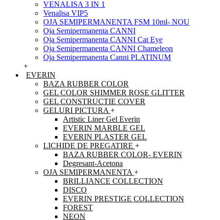
VENALISA 3 IN 1
Venalisa VIP5
OJA SEMIPERMANENTA FSM 10ml- NOU
Oja Semipermanenta CANNI
Oja Semipermanenta CANNI Cat Eye
Oja Semipermanenta CANNI Chameleon
Oja Semipermanenta Canni PLATINUM
+
EVERIN
BAZA RUBBER COLOR
GEL COLOR SHIMMER ROSE GLITTER
GEL CONSTRUCTIE COVER
GELURI PICTURA
+
Artistic Liner Gel Everin
EVERIN MARBLE GEL
EVERIN PLASTER GEL
LICHIDE DE PREGATIRE
+
BAZA RUBBER COLOR- EVERIN
Degresant-Acetona
OJA SEMIPERMANENTA
+
BRILLIANCE COLLECTION
DISCO
EVERIN PRESTIGE COLLECTION
FOREST
NEON