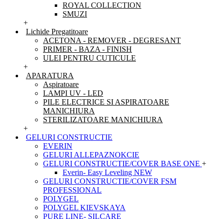
ROYAL COLLECTION
SMUZI
+
Lichide Pregatitoare
ACETONA - REMOVER - DEGRESANT
PRIMER - BAZA - FINISH
ULEI PENTRU CUTICULE
+
APARATURA
Aspiratoare
LAMPI UV - LED
PILE ELECTRICE SI ASPIRATOARE
MANICHIURA
STERILIZATOARE MANICHIURA
+
GELURI CONSTRUCTIE
EVERIN
GELURI ALLEPAZNOKCIE
GELURI CONSTRUCTIE/COVER BASE ONE
+
Everin- Easy Leveling NEW
GELURI CONSTRUCTIE/COVER FSM
PROFESSIONAL
POLYGEL
POLYGEL KIEVSKAYA
PURE LINE- SILCARE