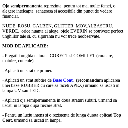
Oja semipermanenta
reprezinta, pentru tot mai multe femei, o
alegere inteleapta, sanatoasa si accesibila din punct de vedere
financiar.
NUDE, ROSU, GALBEN, GLITTER, MOV,ALBASTRU,
VERDE, orice nuanta ai alege, ojele EVERIN se potrivesc perfect
unghiilor tale si, cu siguranta nu vor trece neobservate.
MOD DE APLICARE:
- Pregatiti unghia naturala CORECT si COMPLET (curatare,
matuire, cuticule).
- Aplicati un strat de primer.
- Aplicati un strat subtire de
Base Coat
.
(
recomandam
aplicarea
unei baze RUBBER cu care sa faceti APEX) urmand sa uscati in
lampa UV sau LED.
- Aplicati oja semipermanenta in doua straturi subtiri, urmand sa
uscati in lampa dupa fiecare strat.
- Pentru un luciu intens si o rezistenta de lunga durata aplicati
Top
Coat,
urmand sa uscati in lampa.