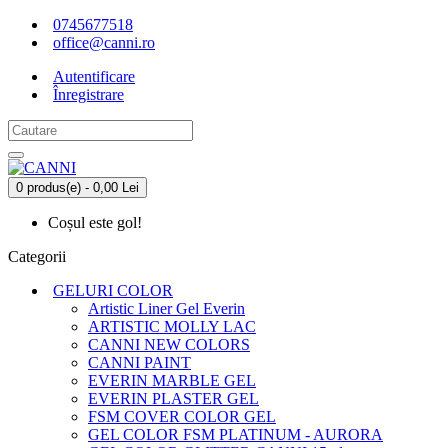
0745677518
office@canni.ro
Autentificare
Înregistrare
0 produs(e) - 0,00 Lei
Coșul este gol!
Categorii
GELURI COLOR
Artistic Liner Gel Everin
ARTISTIC MOLLY LAC
CANNI NEW COLORS
CANNI PAINT
EVERIN MARBLE GEL
EVERIN PLASTER GEL
FSM COVER COLOR GEL
GEL COLOR FSM PLATINUM - AURORA