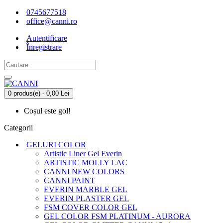
0745677518
office@canni.ro
Autentificare
Înregistrare
0 produs(e) - 0,00 Lei
Coșul este gol!
Categorii
GELURI COLOR
Artistic Liner Gel Everin
ARTISTIC MOLLY LAC
CANNI NEW COLORS
CANNI PAINT
EVERIN MARBLE GEL
EVERIN PLASTER GEL
FSM COVER COLOR GEL
GEL COLOR FSM PLATINUM - AURORA