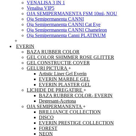
VENALISA 3 IN 1
Venalisa VIP5
OJA SEMIPERMANENTA FSM 10ml- NOU
Oja Semipermanenta CANNI
Oja Semipermanenta CANNI Cat Eye
Oja Semipermanenta CANNI Chameleon
Oja Semipermanenta Canni PLATINUM
+
EVERIN
BAZA RUBBER COLOR
GEL COLOR SHIMMER ROSE GLITTER
GEL CONSTRUCTIE COVER
GELURI PICTURA
+
Artistic Liner Gel Everin
EVERIN MARBLE GEL
EVERIN PLASTER GEL
LICHIDE DE PREGATIRE
+
BAZA RUBBER COLOR- EVERIN
Degresant-Acetona
OJA SEMIPERMANENTA
+
BRILLIANCE COLLECTION
DISCO
EVERIN PRESTIGE COLLECTION
FOREST
NEON