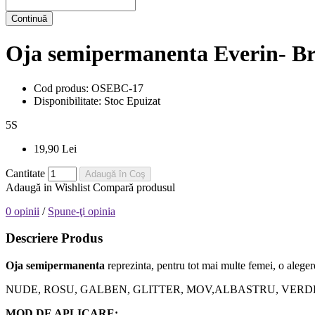
Continuă
Oja semipermanenta Everin- Bri
Cod produs:
OSEBC-17
Disponibilitate:
Stoc Epuizat
5
S
19,90 Lei
Cantitate
Adaugă în Coş
Adaugă in Wishlist
Compară produsul
0 opinii
/
Spune-ţi opinia
Descriere Produs
Oja semipermanenta
reprezinta, pentru tot mai multe femei, o alegere
NUDE, ROSU, GALBEN, GLITTER, MOV,ALBASTRU, VERDE, orice nuanta
MOD DE APLICARE: