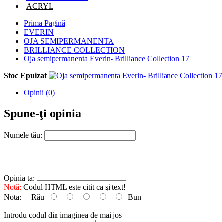
ACRYL
+
Prima Pagină
EVERIN
OJA SEMIPERMANENTA
BRILLIANCE COLLECTION
Oja semipermanenta Everin- Brilliance Collection 17
Stoc Epuizat
Opinii (0)
Spune-ţi opinia
Numele tău:
Opinia ta:
Notă:
Codul HTML este citit ca şi text!
Nota:
Rău
Bun
Introdu codul din imaginea de mai jos