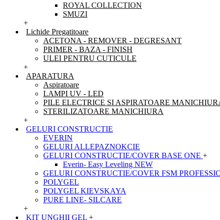
ROYAL COLLECTION
SMUZI
+
Lichide Pregatitoare
ACETONA - REMOVER - DEGRESANT
PRIMER - BAZA - FINISH
ULEI PENTRU CUTICULE
+
APARATURA
Aspiratoare
LAMPI UV - LED
PILE ELECTRICE SI ASPIRATOARE MANICHIUR
STERILIZATOARE MANICHIURA
+
GELURI CONSTRUCTIE
EVERIN
GELURI ALLEPAZNOKCIE
GELURI CONSTRUCTIE/COVER BASE ONE
+
Everin- Easy Leveling NEW
GELURI CONSTRUCTIE/COVER FSM PROFESSI
POLYGEL
POLYGEL KIEVSKAYA
PURE LINE- SILCARE
+
KIT UNGHII GEL
+