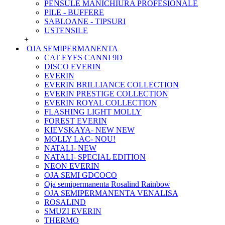
PENSULE MANICHIURA PROFESIONALE
PILE - BUFFERE
SABLOANE - TIPSURI
USTENSILE
+
OJA SEMIPERMANENTA
CAT EYES CANNI 9D
DISCO EVERIN
EVERIN
EVERIN BRILLIANCE COLLECTION
EVERIN PRESTIGE COLLECTION
EVERIN ROYAL COLLECTION
FLASHING LIGHT MOLLY
FOREST EVERIN
KIEVSKAYA- NEW NEW
MOLLY LAC- NOU!
NATALI- NEW
NATALI- SPECIAL EDITION
NEON EVERIN
OJA SEMI GDCOCO
Oja semipermanenta Rosalind Rainbow
OJA SEMIPERMANENTA VENALISA
ROSALIND
SMUZI EVERIN
THERMO