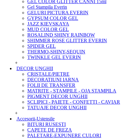
GEL COLOR GLITTER CANNI 15ml
Gel Stampila Everin
GELURI PICTURA EVERIN
GYPSUM COLOR GEL
JAZZ KIEVSKAYA
MUD COLOR GEL
ROSALIND SHINY RAINBOW
SHIMMER ROSE GLITTER EVERIN
SPIDER GEL
THERMO-SHINY-SEQUIN
TWINKLE GEL EVERIN
+
DECOR UNGHII
CRISTALE/PIETRE
DECORATIUNI IARNA
FOLII DE TRANSFER
MATRITE - STAMPILE - OJA STAMPILA
PIGMENT DECOR UNGHII
SCLIPICI - PAIETE - CONFETTI - CAVIAR
TATUAJE DECOR UNGHII
+
Accesorii-Ustensile
BITURI RUSESTI
CAPETE DE FREZA
PALETARE-EXPUNERE CULORI