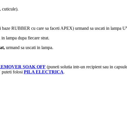
cuticule).
ei baze RUBBER cu care sa faceti APEX) urmand sa uscati in lampa 
 in lampa dupa fiecare strat.
at,
urmand sa uscati in lampa.
REMOVER SOAK OFF
(puneti solutia intr-un recipient sau in capsu
 puteti folosi
PILA ELECTRICA
.