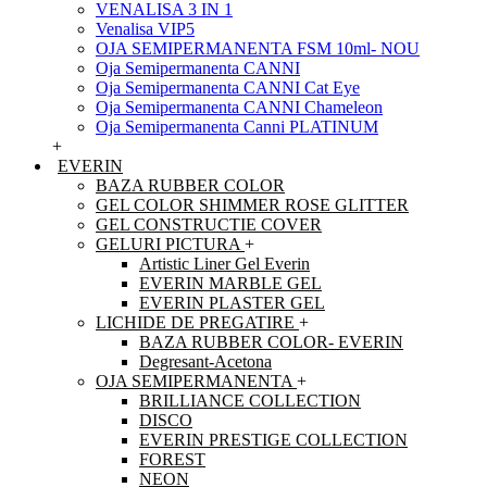
VENALISA 3 IN 1
Venalisa VIP5
OJA SEMIPERMANENTA FSM 10ml- NOU
Oja Semipermanenta CANNI
Oja Semipermanenta CANNI Cat Eye
Oja Semipermanenta CANNI Chameleon
Oja Semipermanenta Canni PLATINUM
+
EVERIN
BAZA RUBBER COLOR
GEL COLOR SHIMMER ROSE GLITTER
GEL CONSTRUCTIE COVER
GELURI PICTURA
+
Artistic Liner Gel Everin
EVERIN MARBLE GEL
EVERIN PLASTER GEL
LICHIDE DE PREGATIRE
+
BAZA RUBBER COLOR- EVERIN
Degresant-Acetona
OJA SEMIPERMANENTA
+
BRILLIANCE COLLECTION
DISCO
EVERIN PRESTIGE COLLECTION
FOREST
NEON