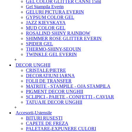
GEL COLOR GLITTER CANNI 15ml
Gel Stampila Everin
GELURI PICTURA EVERIN
GYPSUM COLOR GEL
JAZZ KIEVSKAYA
MUD COLOR GEL
ROSALIND SHINY RAINBOW
SHIMMER ROSE GLITTER EVERIN
SPIDER GEL
THERMO-SHINY-SEQUIN
TWINKLE GEL EVERIN
+
DECOR UNGHII
CRISTALE/PIETRE
DECORATIUNI IARNA
FOLII DE TRANSFER
MATRITE - STAMPILE - OJA STAMPILA
PIGMENT DECOR UNGHII
SCLIPICI - PAIETE - CONFETTI - CAVIAR
TATUAJE DECOR UNGHII
+
Accesorii-Ustensile
BITURI RUSESTI
CAPETE DE FREZA
PALETARE-EXPUNERE CULORI