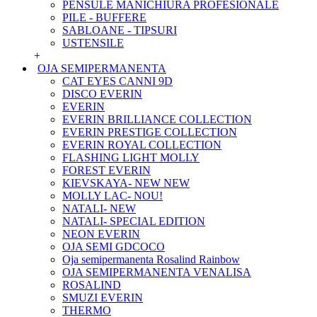
PENSULE MANICHIURA PROFESIONALE
PILE - BUFFERE
SABLOANE - TIPSURI
USTENSILE
+
OJA SEMIPERMANENTA
CAT EYES CANNI 9D
DISCO EVERIN
EVERIN
EVERIN BRILLIANCE COLLECTION
EVERIN PRESTIGE COLLECTION
EVERIN ROYAL COLLECTION
FLASHING LIGHT MOLLY
FOREST EVERIN
KIEVSKAYA- NEW NEW
MOLLY LAC- NOU!
NATALI- NEW
NATALI- SPECIAL EDITION
NEON EVERIN
OJA SEMI GDCOCO
Oja semipermanenta Rosalind Rainbow
OJA SEMIPERMANENTA VENALISA
ROSALIND
SMUZI EVERIN
THERMO