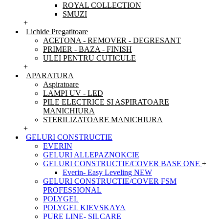
ROYAL COLLECTION
SMUZI
+
Lichide Pregatitoare
ACETONA - REMOVER - DEGRESANT
PRIMER - BAZA - FINISH
ULEI PENTRU CUTICULE
+
APARATURA
Aspiratoare
LAMPI UV - LED
PILE ELECTRICE SI ASPIRATOARE
MANICHIURA
STERILIZATOARE MANICHIURA
+
GELURI CONSTRUCTIE
EVERIN
GELURI ALLEPAZNOKCIE
GELURI CONSTRUCTIE/COVER BASE ONE
+
Everin- Easy Leveling NEW
GELURI CONSTRUCTIE/COVER FSM
PROFESSIONAL
POLYGEL
POLYGEL KIEVSKAYA
PURE LINE- SILCARE