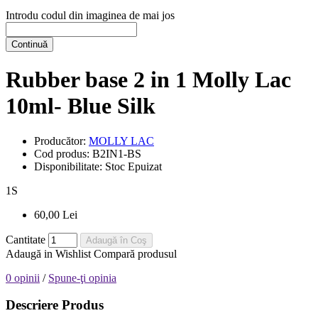
Introdu codul din imaginea de mai jos
Continuă
Rubber base 2 in 1 Molly Lac
10ml- Blue Silk
Producător:
MOLLY LAC
Cod produs:
B2IN1-BS
Disponibilitate:
Stoc Epuizat
1
S
60,00 Lei
Cantitate
Adaugă în Coş
Adaugă in Wishlist
Compară produsul
0 opinii
/
Spune-ţi opinia
Descriere Produs