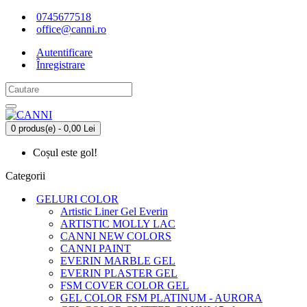
0745677518
office@canni.ro
Autentificare
Înregistrare
0 produs(e) - 0,00 Lei
Coșul este gol!
Categorii
GELURI COLOR
Artistic Liner Gel Everin
ARTISTIC MOLLY LAC
CANNI NEW COLORS
CANNI PAINT
EVERIN MARBLE GEL
EVERIN PLASTER GEL
FSM COVER COLOR GEL
GEL COLOR FSM PLATINUM - AURORA