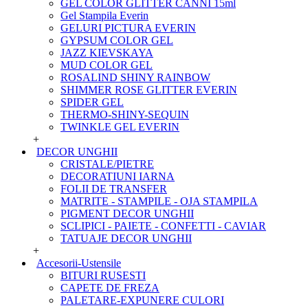
GEL COLOR GLITTER CANNI 15ml
Gel Stampila Everin
GELURI PICTURA EVERIN
GYPSUM COLOR GEL
JAZZ KIEVSKAYA
MUD COLOR GEL
ROSALIND SHINY RAINBOW
SHIMMER ROSE GLITTER EVERIN
SPIDER GEL
THERMO-SHINY-SEQUIN
TWINKLE GEL EVERIN
+
DECOR UNGHII
CRISTALE/PIETRE
DECORATIUNI IARNA
FOLII DE TRANSFER
MATRITE - STAMPILE - OJA STAMPILA
PIGMENT DECOR UNGHII
SCLIPICI - PAIETE - CONFETTI - CAVIAR
TATUAJE DECOR UNGHII
+
Accesorii-Ustensile
BITURI RUSESTI
CAPETE DE FREZA
PALETARE-EXPUNERE CULORI