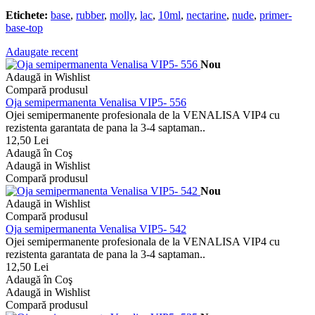
Etichete:
base
,
rubber
,
molly
,
lac
,
10ml
,
nectarine
,
nude
,
primer-
base-top
Adaugate recent
Nou
Adaugă in Wishlist
Compară produsul
Oja semipermanenta Venalisa VIP5- 556
Ojei semipermanente profesionala de la VENALISA VIP4 cu
rezistenta garantata de pana la 3-4 saptaman..
12,50 Lei
Adaugă în Coş
Adaugă in Wishlist
Compară produsul
Nou
Adaugă in Wishlist
Compară produsul
Oja semipermanenta Venalisa VIP5- 542
Ojei semipermanente profesionala de la VENALISA VIP4 cu
rezistenta garantata de pana la 3-4 saptaman..
12,50 Lei
Adaugă în Coş
Adaugă in Wishlist
Compară produsul