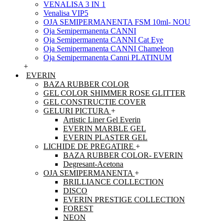
VENALISA 3 IN 1
Venalisa VIP5
OJA SEMIPERMANENTA FSM 10ml- NOU
Oja Semipermanenta CANNI
Oja Semipermanenta CANNI Cat Eye
Oja Semipermanenta CANNI Chameleon
Oja Semipermanenta Canni PLATINUM
+
EVERIN
BAZA RUBBER COLOR
GEL COLOR SHIMMER ROSE GLITTER
GEL CONSTRUCTIE COVER
GELURI PICTURA
+
Artistic Liner Gel Everin
EVERIN MARBLE GEL
EVERIN PLASTER GEL
LICHIDE DE PREGATIRE
+
BAZA RUBBER COLOR- EVERIN
Degresant-Acetona
OJA SEMIPERMANENTA
+
BRILLIANCE COLLECTION
DISCO
EVERIN PRESTIGE COLLECTION
FOREST
NEON