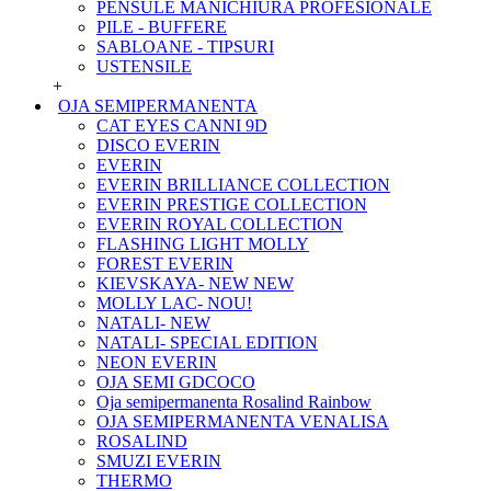
PENSULE MANICHIURA PROFESIONALE
PILE - BUFFERE
SABLOANE - TIPSURI
USTENSILE
+
OJA SEMIPERMANENTA
CAT EYES CANNI 9D
DISCO EVERIN
EVERIN
EVERIN BRILLIANCE COLLECTION
EVERIN PRESTIGE COLLECTION
EVERIN ROYAL COLLECTION
FLASHING LIGHT MOLLY
FOREST EVERIN
KIEVSKAYA- NEW NEW
MOLLY LAC- NOU!
NATALI- NEW
NATALI- SPECIAL EDITION
NEON EVERIN
OJA SEMI GDCOCO
Oja semipermanenta Rosalind Rainbow
OJA SEMIPERMANENTA VENALISA
ROSALIND
SMUZI EVERIN
THERMO