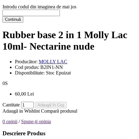
Introdu codul din imaginea de mai jos
Continuă
Rubber base 2 in 1 Molly Lac
10ml- Nectarine nude
Producător:
MOLLY LAC
Cod produs:
B2IN1-NN
Disponibilitate:
Stoc Epuizat
0
S
60,00 Lei
Cantitate
Adaugă în Coş
Adaugă in Wishlist
Compară produsul
0 opinii
/
Spune-ţi opinia
Descriere Produs