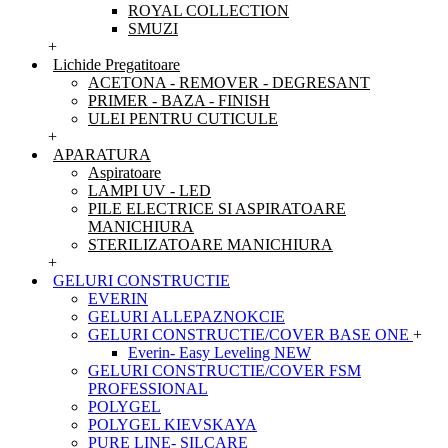
ROYAL COLLECTION
SMUZI
+
Lichide Pregatitoare
ACETONA - REMOVER - DEGRESANT
PRIMER - BAZA - FINISH
ULEI PENTRU CUTICULE
+
APARATURA
Aspiratoare
LAMPI UV - LED
PILE ELECTRICE SI ASPIRATOARE
MANICHIURA
STERILIZATOARE MANICHIURA
+
GELURI CONSTRUCTIE
EVERIN
GELURI ALLEPAZNOKCIE
GELURI CONSTRUCTIE/COVER BASE ONE
+
Everin- Easy Leveling NEW
GELURI CONSTRUCTIE/COVER FSM
PROFESSIONAL
POLYGEL
POLYGEL KIEVSKAYA
PURE LINE- SILCARE