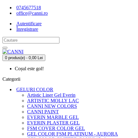
0745677518
office@canni.ro
Autentificare
Înregistrare
0 produs(e) - 0,00 Lei
Coșul este gol!
Categorii
GELURI COLOR
Artistic Liner Gel Everin
ARTISTIC MOLLY LAC
CANNI NEW COLORS
CANNI PAINT
EVERIN MARBLE GEL
EVERIN PLASTER GEL
FSM COVER COLOR GEL
GEL COLOR FSM PLATINUM - AURORA