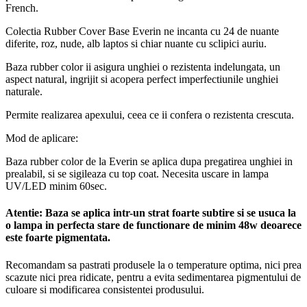
French.
Colectia Rubber Cover Base Everin ne incanta cu 24 de nuante
diferite, roz, nude, alb laptos si chiar nuante cu sclipici auriu.
Baza rubber color ii asigura unghiei o rezistenta indelungata, un
aspect natural, ingrijit si acopera perfect imperfectiunile unghiei
naturale.
Permite realizarea apexului, ceea ce ii confera o rezistenta crescuta.
Mod de aplicare:
Baza rubber color de la Everin se aplica dupa pregatirea unghiei in
prealabil, si se sigileaza cu top coat. Necesita uscare in lampa
UV/LED minim 60sec.
Atentie: Baza se aplica intr-un strat foarte subtire si se usuca la
o lampa in perfecta stare de functionare de minim 48w deoarece
este foarte pigmentata.
Recomandam sa pastrati produsele la o temperature optima, nici prea
scazute nici prea ridicate, pentru a evita
sedimentarea pigmentului de
culoare si modificarea consistentei produsului.