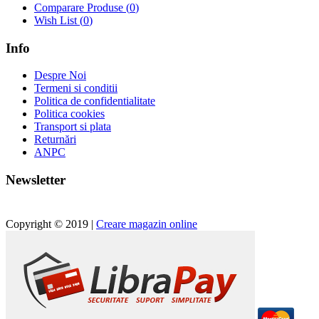
Comparare Produse (
0
)
Wish List (
0
)
Info
Despre Noi
Termeni si conditii
Politica de confidentialitate
Politica cookies
Transport si plata
Returnări
ANPC
Newsletter
Copyright © 2019 |
Creare magazin online