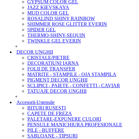
GYPSUM COLOR GEL
JAZZ KIEVSKAYA
MUD COLOR GEL
ROSALIND SHINY RAINBOW
SHIMMER ROSE GLITTER EVERIN
SPIDER GEL
THERMO-SHINY-SEQUIN
TWINKLE GEL EVERIN
+
DECOR UNGHII
CRISTALE/PIETRE
DECORATIUNI IARNA
FOLII DE TRANSFER
MATRITE - STAMPILE - OJA STAMPILA
PIGMENT DECOR UNGHII
SCLIPICI - PAIETE - CONFETTI - CAVIAR
TATUAJE DECOR UNGHII
+
Accesorii-Ustensile
BITURI RUSESTI
CAPETE DE FREZA
PALETARE-EXPUNERE CULORI
PENSULE MANICHIURA PROFESIONALE
PILE - BUFFERE
SABLOANE - TIPSURI