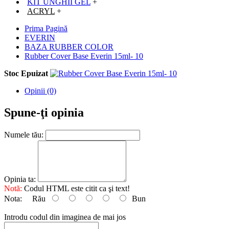
KIT UNGHII GEL
+
ACRYL
+
Prima Pagină
EVERIN
BAZA RUBBER COLOR
Rubber Cover Base Everin 15ml- 10
Stoc Epuizat
Opinii (0)
Spune-ţi opinia
Numele tău:
Opinia ta:
Notă:
Codul HTML este citit ca şi text!
Nota:
Rău
Bun
Introdu codul din imaginea de mai jos