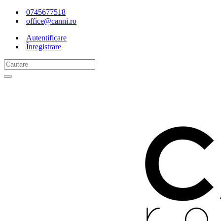
0745677518
office@canni.ro
Autentificare
Înregistrare