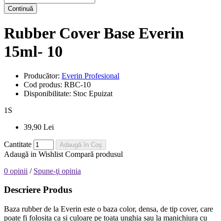
Continuă
Rubber Cover Base Everin
15ml- 10
Producător:
Everin Profesional
Cod produs:
RBC-10
Disponibilitate:
Stoc Epuizat
1
S
39,90 Lei
Cantitate
Adaugă în Coş
Adaugă in Wishlist
Compară produsul
0 opinii
/
Spune-ţi opinia
Descriere Produs
Baza rubber de la Everin este o baza color, densa, de tip cover, care
poate fi folosita ca si culoare pe toata unghia sau la manichiura cu