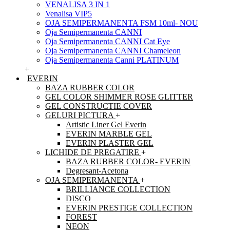
VENALISA 3 IN 1
Venalisa VIP5
OJA SEMIPERMANENTA FSM 10ml- NOU
Oja Semipermanenta CANNI
Oja Semipermanenta CANNI Cat Eye
Oja Semipermanenta CANNI Chameleon
Oja Semipermanenta Canni PLATINUM
+
EVERIN
BAZA RUBBER COLOR
GEL COLOR SHIMMER ROSE GLITTER
GEL CONSTRUCTIE COVER
GELURI PICTURA
+
Artistic Liner Gel Everin
EVERIN MARBLE GEL
EVERIN PLASTER GEL
LICHIDE DE PREGATIRE
+
BAZA RUBBER COLOR- EVERIN
Degresant-Acetona
OJA SEMIPERMANENTA
+
BRILLIANCE COLLECTION
DISCO
EVERIN PRESTIGE COLLECTION
FOREST
NEON