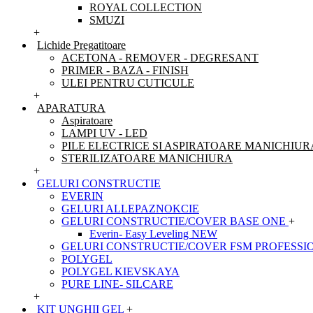
ROYAL COLLECTION
SMUZI
+
Lichide Pregatitoare
ACETONA - REMOVER - DEGRESANT
PRIMER - BAZA - FINISH
ULEI PENTRU CUTICULE
+
APARATURA
Aspiratoare
LAMPI UV - LED
PILE ELECTRICE SI ASPIRATOARE MANICHIUR
STERILIZATOARE MANICHIURA
+
GELURI CONSTRUCTIE
EVERIN
GELURI ALLEPAZNOKCIE
GELURI CONSTRUCTIE/COVER BASE ONE
+
Everin- Easy Leveling NEW
GELURI CONSTRUCTIE/COVER FSM PROFESSI
POLYGEL
POLYGEL KIEVSKAYA
PURE LINE- SILCARE
+
KIT UNGHII GEL
+