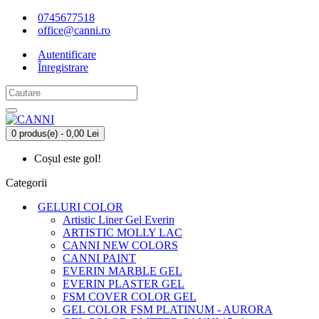
0745677518
office@canni.ro
Autentificare
Înregistrare
0 produs(e) - 0,00 Lei
Coșul este gol!
Categorii
GELURI COLOR
Artistic Liner Gel Everin
ARTISTIC MOLLY LAC
CANNI NEW COLORS
CANNI PAINT
EVERIN MARBLE GEL
EVERIN PLASTER GEL
FSM COVER COLOR GEL
GEL COLOR FSM PLATINUM - AURORA