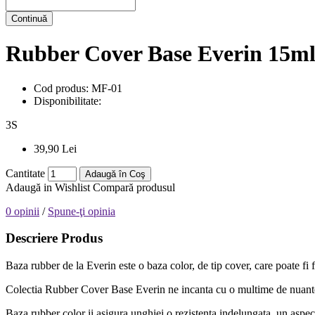
Continuă
Rubber Cover Base Everin 15
Cod produs:
MF-01
Disponibilitate:
3
S
39,90 Lei
Cantitate
Adaugă în Coş
Adaugă in Wishlist
Compară produsul
0 opinii
/
Spune-ţi opinia
Descriere Produs
Baza rubber de la Everin este o baza color, de tip cover, care poate fi 
Colectia Rubber Cover Base Everin ne incanta cu o multime de nuante di
Baza rubber color ii asigura unghiei o rezistenta indelungata, un aspect 