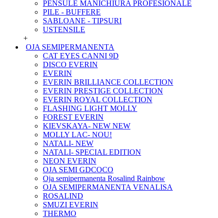
PENSULE MANICHIURA PROFESIONALE
PILE - BUFFERE
SABLOANE - TIPSURI
USTENSILE
+
OJA SEMIPERMANENTA
CAT EYES CANNI 9D
DISCO EVERIN
EVERIN
EVERIN BRILLIANCE COLLECTION
EVERIN PRESTIGE COLLECTION
EVERIN ROYAL COLLECTION
FLASHING LIGHT MOLLY
FOREST EVERIN
KIEVSKAYA- NEW NEW
MOLLY LAC- NOU!
NATALI- NEW
NATALI- SPECIAL EDITION
NEON EVERIN
OJA SEMI GDCOCO
Oja semipermanenta Rosalind Rainbow
OJA SEMIPERMANENTA VENALISA
ROSALIND
SMUZI EVERIN
THERMO