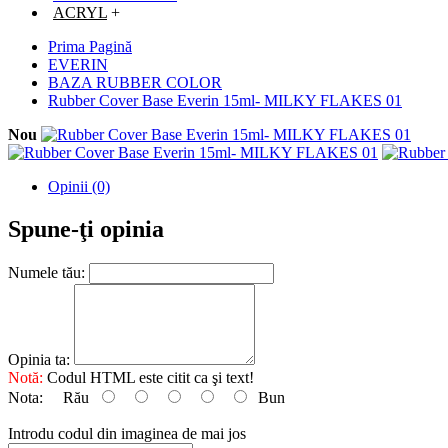
ACRYL
+
Prima Pagină
EVERIN
BAZA RUBBER COLOR
Rubber Cover Base Everin 15ml- MILKY FLAKES 01
Nou
Opinii (0)
Spune-ţi opinia
Numele tău:
Opinia ta:
Notă:
Codul HTML este citit ca şi text!
Nota:
Rău
Bun
Introdu codul din imaginea de mai jos