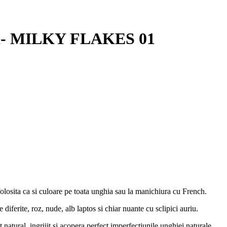
ml- MILKY FLAKES 01
folosita ca si culoare pe toata unghia sau la manichiura cu French.
ferite, roz, nude, alb laptos si chiar nuante cu sclipici auriu.
natural, ingrijit si acopera perfect imperfectiunile unghiei naturale.