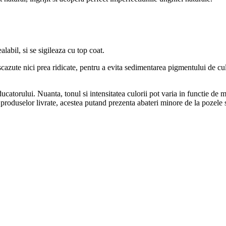
labil, si se sigileaza cu top coat.
azute nici prea ridicate, pentru a evita
sedimentarea pigmentului de cul
catorului. Nuanta, tonul si intensitatea culorii pot varia in functie de m
 produselor livrate, acestea putand prezenta abateri minore de la pozele s