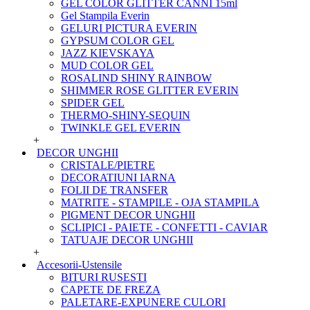
GEL COLOR GLITTER CANNI 15ml
Gel Stampila Everin
GELURI PICTURA EVERIN
GYPSUM COLOR GEL
JAZZ KIEVSKAYA
MUD COLOR GEL
ROSALIND SHINY RAINBOW
SHIMMER ROSE GLITTER EVERIN
SPIDER GEL
THERMO-SHINY-SEQUIN
TWINKLE GEL EVERIN
+
DECOR UNGHII
CRISTALE/PIETRE
DECORATIUNI IARNA
FOLII DE TRANSFER
MATRITE - STAMPILE - OJA STAMPILA
PIGMENT DECOR UNGHII
SCLIPICI - PAIETE - CONFETTI - CAVIAR
TATUAJE DECOR UNGHII
+
Accesorii-Ustensile
BITURI RUSESTI
CAPETE DE FREZA
PALETARE-EXPUNERE CULORI