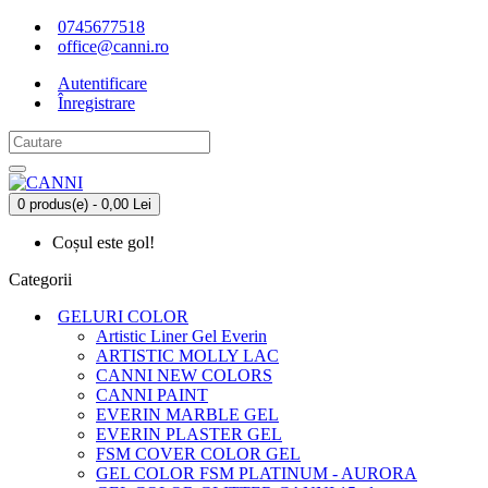
0745677518
office@canni.ro
Autentificare
Înregistrare
0 produs(e) - 0,00 Lei
Coșul este gol!
Categorii
GELURI COLOR
Artistic Liner Gel Everin
ARTISTIC MOLLY LAC
CANNI NEW COLORS
CANNI PAINT
EVERIN MARBLE GEL
EVERIN PLASTER GEL
FSM COVER COLOR GEL
GEL COLOR FSM PLATINUM - AURORA