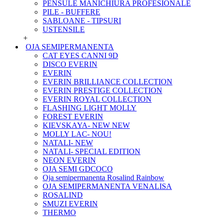
PENSULE MANICHIURA PROFESIONALE
PILE - BUFFERE
SABLOANE - TIPSURI
USTENSILE
+
OJA SEMIPERMANENTA
CAT EYES CANNI 9D
DISCO EVERIN
EVERIN
EVERIN BRILLIANCE COLLECTION
EVERIN PRESTIGE COLLECTION
EVERIN ROYAL COLLECTION
FLASHING LIGHT MOLLY
FOREST EVERIN
KIEVSKAYA- NEW NEW
MOLLY LAC- NOU!
NATALI- NEW
NATALI- SPECIAL EDITION
NEON EVERIN
OJA SEMI GDCOCO
Oja semipermanenta Rosalind Rainbow
OJA SEMIPERMANENTA VENALISA
ROSALIND
SMUZI EVERIN
THERMO