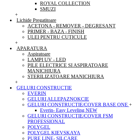
ROYAL COLLECTION
SMUZI
+
Lichide Pregatitoare
ACETONA - REMOVER - DEGRESANT
PRIMER - BAZA - FINISH
ULEI PENTRU CUTICULE
+
APARATURA
Aspiratoare
LAMPI UV - LED
PILE ELECTRICE SI ASPIRATOARE
MANICHIURA
STERILIZATOARE MANICHIURA
+
GELURI CONSTRUCTIE
EVERIN
GELURI ALLEPAZNOKCIE
GELURI CONSTRUCTIE/COVER BASE ONE
+
Everin- Easy Leveling NEW
GELURI CONSTRUCTIE/COVER FSM
PROFESSIONAL
POLYGEL
POLYGEL KIEVSKAYA
PURE LINE- SILCARE