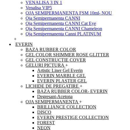
VENALISA 3 IN 1
Venalisa VIP5
OJA SEMIPERMANENTA FSM 10ml- NOU
Oja Semipermanenta CANNI
Oja Semipermanenta CANNI Cat Eye
Oja Semipermanenta CANNI Chameleon
Oja Semipermanenta Canni PLATINUM
+
EVERIN
BAZA RUBBER COLOR
GEL COLOR SHIMMER ROSE GLITTER
GEL CONSTRUCTIE COVER
GELURI PICTURA
+
Artistic Liner Gel Everin
EVERIN MARBLE GEL
EVERIN PLASTER GEL
LICHIDE DE PREGATIRE
+
BAZA RUBBER COLOR- EVERIN
Degresant-Acetona
OJA SEMIPERMANENTA
+
BRILLIANCE COLLECTION
DISCO
EVERIN PRESTIGE COLLECTION
FOREST
NEON