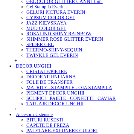
GEL COLOR GLITTER CANNI 15ml
Gel Stampila Everin
GELURI PICTURA EVERIN
GYPSUM COLOR GEL
JAZZ KIEVSKAYA
MUD COLOR GEL
ROSALIND SHINY RAINBOW
SHIMMER ROSE GLITTER EVERIN
SPIDER GEL
THERMO-SHINY-SEQUIN
TWINKLE GEL EVERIN
+
DECOR UNGHII
CRISTALE/PIETRE
DECORATIUNI IARNA
FOLII DE TRANSFER
MATRITE - STAMPILE - OJA STAMPILA
PIGMENT DECOR UNGHII
SCLIPICI - PAIETE - CONFETTI - CAVIAR
TATUAJE DECOR UNGHII
+
Accesorii-Ustensile
BITURI RUSESTI
CAPETE DE FREZA
PALETARE-EXPUNERE CULORI