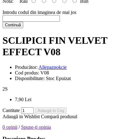
Nota:
Rău
Bun
Introdu codul din imaginea de mai jos
Continuă
SCLIPICI FIN VELVET
EFFECT V08
Producător:
Allepaznokcie
Cod produs:
V08
Disponibilitate:
Stoc Epuizat
2
S
7,90 Lei
Cantitate
Adaugă în Coş
Adaugă in Wishlist
Compară produsul
0 opinii
/
Spune-ţi opinia
Descriere Produs