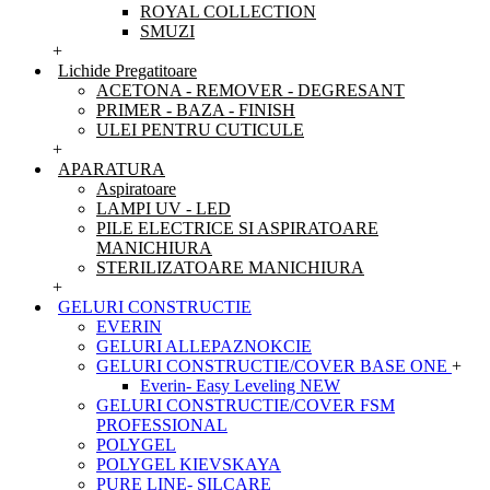
ROYAL COLLECTION
SMUZI
+
Lichide Pregatitoare
ACETONA - REMOVER - DEGRESANT
PRIMER - BAZA - FINISH
ULEI PENTRU CUTICULE
+
APARATURA
Aspiratoare
LAMPI UV - LED
PILE ELECTRICE SI ASPIRATOARE
MANICHIURA
STERILIZATOARE MANICHIURA
+
GELURI CONSTRUCTIE
EVERIN
GELURI ALLEPAZNOKCIE
GELURI CONSTRUCTIE/COVER BASE ONE
+
Everin- Easy Leveling NEW
GELURI CONSTRUCTIE/COVER FSM
PROFESSIONAL
POLYGEL
POLYGEL KIEVSKAYA
PURE LINE- SILCARE