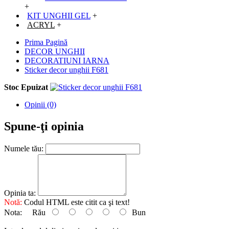
+
KIT UNGHII GEL
+
ACRYL
+
Prima Pagină
DECOR UNGHII
DECORATIUNI IARNA
Sticker decor unghii F681
Stoc Epuizat
Opinii (0)
Spune-ţi opinia
Numele tău:
Opinia ta:
Notă:
Codul HTML este citit ca şi text!
Nota:
Rău
Bun