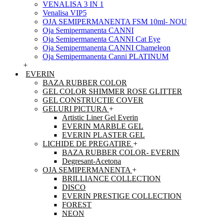
VENALISA 3 IN 1
Venalisa VIP5
OJA SEMIPERMANENTA FSM 10ml- NOU
Oja Semipermanenta CANNI
Oja Semipermanenta CANNI Cat Eye
Oja Semipermanenta CANNI Chameleon
Oja Semipermanenta Canni PLATINUM
+
EVERIN
BAZA RUBBER COLOR
GEL COLOR SHIMMER ROSE GLITTER
GEL CONSTRUCTIE COVER
GELURI PICTURA
+
Artistic Liner Gel Everin
EVERIN MARBLE GEL
EVERIN PLASTER GEL
LICHIDE DE PREGATIRE
+
BAZA RUBBER COLOR- EVERIN
Degresant-Acetona
OJA SEMIPERMANENTA
+
BRILLIANCE COLLECTION
DISCO
EVERIN PRESTIGE COLLECTION
FOREST
NEON