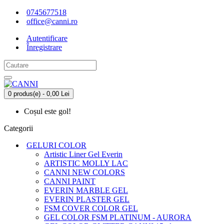
0745677518
office@canni.ro
Autentificare
Înregistrare
0 produs(e) - 0,00 Lei
Coșul este gol!
Categorii
GELURI COLOR
Artistic Liner Gel Everin
ARTISTIC MOLLY LAC
CANNI NEW COLORS
CANNI PAINT
EVERIN MARBLE GEL
EVERIN PLASTER GEL
FSM COVER COLOR GEL
GEL COLOR FSM PLATINUM - AURORA