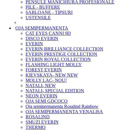
PENSULE MANICHIURA PROFESIONALE
PILE - BUFFERE
SABLOANE - TIPSURI
USTENSILE
+
OJA SEMIPERMANENTA
CAT EYES CANNI 9D
DISCO EVERIN
EVERIN
EVERIN BRILLIANCE COLLECTION
EVERIN PRESTIGE COLLECTION
EVERIN ROYAL COLLECTION
FLASHING LIGHT MOLLY
FOREST EVERIN
KIEVSKAYA- NEW NEW
MOLLY LAC- NOU!
NATALI- NEW
NATALI- SPECIAL EDITION
NEON EVERIN
OJA SEMI GDCOCO
Oja semipermanenta Rosalind Rainbow
OJA SEMIPERMANENTA VENALISA
ROSALIND
SMUZI EVERIN
THERMO