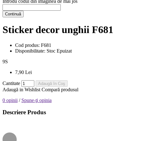
Introdu codul din imaginea de mai jos
Continuă
Sticker decor unghii F681
Cod produs:
F681
Disponibilitate:
Stoc Epuizat
9
S
7,90 Lei
Cantitate
Adaugă în Coş
Adaugă in Wishlist
Compară produsul
0 opinii
/
Spune-ţi opinia
Descriere Produs