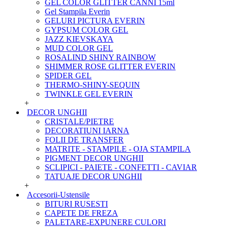
GEL COLOR GLITTER CANNI 15ml
Gel Stampila Everin
GELURI PICTURA EVERIN
GYPSUM COLOR GEL
JAZZ KIEVSKAYA
MUD COLOR GEL
ROSALIND SHINY RAINBOW
SHIMMER ROSE GLITTER EVERIN
SPIDER GEL
THERMO-SHINY-SEQUIN
TWINKLE GEL EVERIN
+
DECOR UNGHII
CRISTALE/PIETRE
DECORATIUNI IARNA
FOLII DE TRANSFER
MATRITE - STAMPILE - OJA STAMPILA
PIGMENT DECOR UNGHII
SCLIPICI - PAIETE - CONFETTI - CAVIAR
TATUAJE DECOR UNGHII
+
Accesorii-Ustensile
BITURI RUSESTI
CAPETE DE FREZA
PALETARE-EXPUNERE CULORI