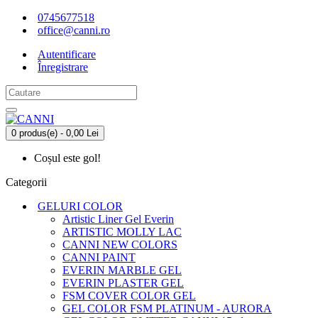
0745677518
office@canni.ro
Autentificare
Înregistrare
0 produs(e) - 0,00 Lei
Coșul este gol!
Categorii
GELURI COLOR
Artistic Liner Gel Everin
ARTISTIC MOLLY LAC
CANNI NEW COLORS
CANNI PAINT
EVERIN MARBLE GEL
EVERIN PLASTER GEL
FSM COVER COLOR GEL
GEL COLOR FSM PLATINUM - AURORA