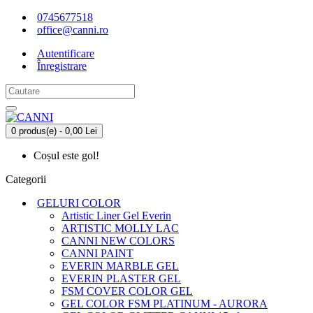
0745677518
office@canni.ro
Autentificare
Înregistrare
0 produs(e) - 0,00 Lei
Coșul este gol!
Categorii
GELURI COLOR
Artistic Liner Gel Everin
ARTISTIC MOLLY LAC
CANNI NEW COLORS
CANNI PAINT
EVERIN MARBLE GEL
EVERIN PLASTER GEL
FSM COVER COLOR GEL
GEL COLOR FSM PLATINUM - AURORA