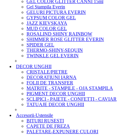
GEL COLOR GLITTER CANNI 15ml
Gel Stampila Everin
GELURI PICTURA EVERIN
GYPSUM COLOR GEL
JAZZ KIEVSKAYA
MUD COLOR GEL
ROSALIND SHINY RAINBOW
SHIMMER ROSE GLITTER EVERIN
SPIDER GEL
THERMO-SHINY-SEQUIN
TWINKLE GEL EVERIN
+
DECOR UNGHII
CRISTALE/PIETRE
DECORATIUNI IARNA
FOLII DE TRANSFER
MATRITE - STAMPILE - OJA STAMPILA
PIGMENT DECOR UNGHII
SCLIPICI - PAIETE - CONFETTI - CAVIAR
TATUAJE DECOR UNGHII
+
Accesorii-Ustensile
BITURI RUSESTI
CAPETE DE FREZA
PALETARE-EXPUNERE CULORI