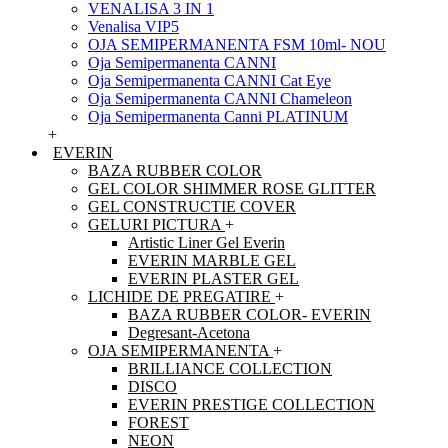
VENALISA 3 IN 1
Venalisa VIP5
OJA SEMIPERMANENTA FSM 10ml- NOU
Oja Semipermanenta CANNI
Oja Semipermanenta CANNI Cat Eye
Oja Semipermanenta CANNI Chameleon
Oja Semipermanenta Canni PLATINUM
+
EVERIN
BAZA RUBBER COLOR
GEL COLOR SHIMMER ROSE GLITTER
GEL CONSTRUCTIE COVER
GELURI PICTURA
+
Artistic Liner Gel Everin
EVERIN MARBLE GEL
EVERIN PLASTER GEL
LICHIDE DE PREGATIRE
+
BAZA RUBBER COLOR- EVERIN
Degresant-Acetona
OJA SEMIPERMANENTA
+
BRILLIANCE COLLECTION
DISCO
EVERIN PRESTIGE COLLECTION
FOREST
NEON