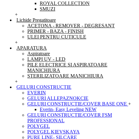
ROYAL COLLECTION
SMUZI
+
Lichide Pregatitoare
ACETONA - REMOVER - DEGRESANT
PRIMER - BAZA - FINISH
ULEI PENTRU CUTICULE
+
APARATURA
Aspiratoare
LAMPI UV - LED
PILE ELECTRICE SI ASPIRATOARE
MANICHIURA
STERILIZATOARE MANICHIURA
+
GELURI CONSTRUCTIE
EVERIN
GELURI ALLEPAZNOKCIE
GELURI CONSTRUCTIE/COVER BASE ONE
+
Everin- Easy Leveling NEW
GELURI CONSTRUCTIE/COVER FSM
PROFESSIONAL
POLYGEL
POLYGEL KIEVSKAYA
PURE LINE- SILCARE