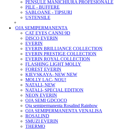
PENSULE MANICHIURA PROFESIONALE
PILE - BUFFERE
SABLOANE - TIPSURI
USTENSILE
+
OJA SEMIPERMANENTA
CAT EYES CANNI 9D
DISCO EVERIN
EVERIN
EVERIN BRILLIANCE COLLECTION
EVERIN PRESTIGE COLLECTION
EVERIN ROYAL COLLECTION
FLASHING LIGHT MOLLY
FOREST EVERIN
KIEVSKAYA- NEW NEW
MOLLY LAC- NOU!
NATALI- NEW
NATALI- SPECIAL EDITION
NEON EVERIN
OJA SEMI GDCOCO
Oja semipermanenta Rosalind Rainbow
OJA SEMIPERMANENTA VENALISA
ROSALIND
SMUZI EVERIN
THERMO