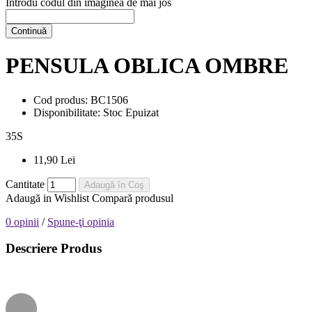
Introdu codul din imaginea de mai jos
Continuă
PENSULA OBLICA OMBRE
Cod produs:
BC1506
Disponibilitate:
Stoc Epuizat
35
S
11,90 Lei
Cantitate
Adaugă în Coş
Adaugă in Wishlist
Compară produsul
0 opinii
/
Spune-ţi opinia
Descriere Produs