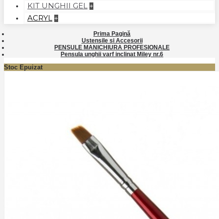
KIT UNGHII GEL
+
ACRYL
+
Prima Pagină
Ustensile si Accesorii
PENSULE MANICHIURA PROFESIONALE
Pensula unghii varf inclinat Miley nr.6
Stoc Epuizat