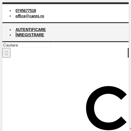
0745677518
office@canni.ro
AUTENTIFICARE
ÎNREGISTRARE