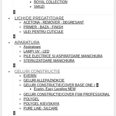
ROYAL COLLECTION
SMUZI
+
LICHIDE PREGATITOARE
ACETONA - REMOVER - DEGRESANT
PRIMER - BAZA - FINISH
ULEI PENTRU CUTICULE
+
APARATURA
Aspiratoare
LAMPI UV - LED
PILE ELECTRICE SI ASPIRATOARE MANICHIURA
STERILIZATOARE MANICHIURA
+
GELURI CONSTRUCTIE
EVERIN
GELURI ALLEPAZNOKCIE
GELURI CONSTRUCTIE/COVER BASE ONE
+
Everin- Easy Leveling NEW
GELURI CONSTRUCTIE/COVER FSM PROFESSIONAL
POLYGEL
POLYGEL KIEVSKAYA
PURE LINE- SILCARE
+