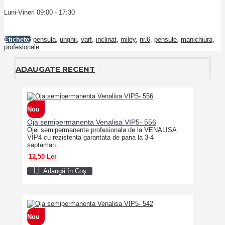
Luni-Vineri 09:00 - 17:30
Etichete:
pensula
,
unghii
,
varf
,
inclinat
,
miley
,
nr.6
,
pensule
,
manichiura
,
profesionale
ADAUGATE RECENT
Nou
Oja semipermanenta Venalisa VIP5- 556
Ojei semipermanente profesionala de la VENALISA
VIP4 cu rezistenta garantata de pana la 3-4
saptaman..
12,50 Lei
Adaugă în Coş
Nou