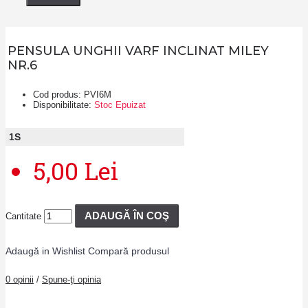
PENSULA UNGHII VARF INCLINAT MILEY
NR.6
Cod produs:
PVI6M
Disponibilitate:
Stoc Epuizat
1
S
5,00 Lei
ADAUGĂ ÎN COŞ
Cantitate
Adaugă in Wishlist
Compară produsul
0 opinii
/
Spune-ţi opinia