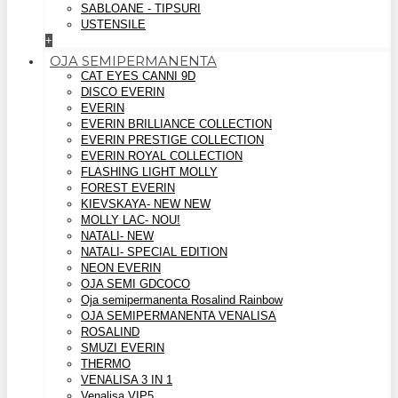
SABLOANE - TIPSURI
USTENSILE
+
OJA SEMIPERMANENTA
CAT EYES CANNI 9D
DISCO EVERIN
EVERIN
EVERIN BRILLIANCE COLLECTION
EVERIN PRESTIGE COLLECTION
EVERIN ROYAL COLLECTION
FLASHING LIGHT MOLLY
FOREST EVERIN
KIEVSKAYA- NEW NEW
MOLLY LAC- NOU!
NATALI- NEW
NATALI- SPECIAL EDITION
NEON EVERIN
OJA SEMI GDCOCO
Oja semipermanenta Rosalind Rainbow
OJA SEMIPERMANENTA VENALISA
ROSALIND
SMUZI EVERIN
THERMO
VENALISA 3 IN 1
Venalisa VIP5