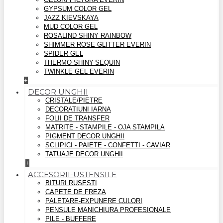
GYPSUM COLOR GEL
JAZZ KIEVSKAYA
MUD COLOR GEL
ROSALIND SHINY RAINBOW
SHIMMER ROSE GLITTER EVERIN
SPIDER GEL
THERMO-SHINY-SEQUIN
TWINKLE GEL EVERIN
+
DECOR UNGHII
CRISTALE/PIETRE
DECORATIUNI IARNA
FOLII DE TRANSFER
MATRITE - STAMPILE - OJA STAMPILA
PIGMENT DECOR UNGHII
SCLIPICI - PAIETE - CONFETTI - CAVIAR
TATUAJE DECOR UNGHII
+
ACCESORII-USTENSILE
BITURI RUSESTI
CAPETE DE FREZA
PALETARE-EXPUNERE CULORI
PENSULE MANICHIURA PROFESIONALE
PILE - BUFFERE