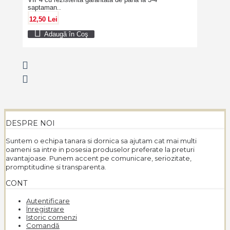
saptaman..
12,50 Lei
Adaugă în Coş
DESPRE NOI
Suntem o echipa tanara si dornica sa ajutam cat mai multi
oameni sa intre in posesia produselor preferate la preturi
avantajoase. Punem accent pe comunicare, seriozitate,
promptitudine si transparenta.
CONT
Autentificare
Înregistrare
Istoric comenzi
Comandă